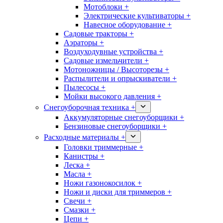
Мотоблоки +
Электрические культиваторы +
Навесное оборудование +
Садовые тракторы +
Аэраторы +
Воздуходувные устройства +
Садовые измельчители +
Мотоножницы / Высоторезы +
Распылители и опрыскиватели +
Пылесосы +
Мойки высокого давления +
Снегоуборочная техника +
Аккумуляторные снегоуборщики +
Бензиновые снегоуборщики +
Расходные материалы +
Головки триммерные +
Канистры +
Леска +
Масла +
Ножи газонокосилок +
Ножи и диски для триммеров +
Свечи +
Смазки +
Цепи +