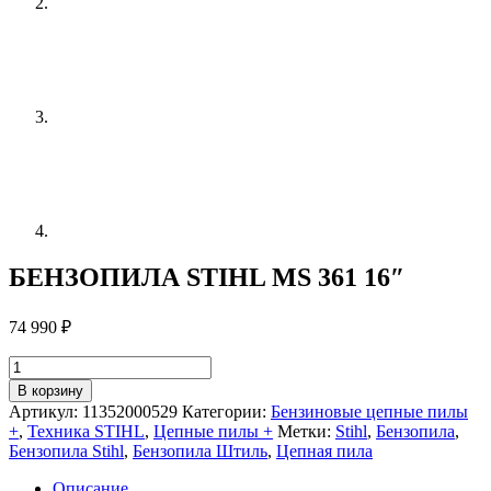
БЕНЗОПИЛА STIHL MS 361 16″
74 990
₽
Количество
товара
В корзину
БЕНЗОПИЛА
Артикул:
11352000529
Категории:
Бензиновые цепные пилы
STIHL
+
,
Техника STIHL
,
Цепные пилы +
Метки:
Stihl
,
Бензопила
,
MS
Бензопила Stihl
,
Бензопила Штиль
,
Цепная пила
361
16"
Описание