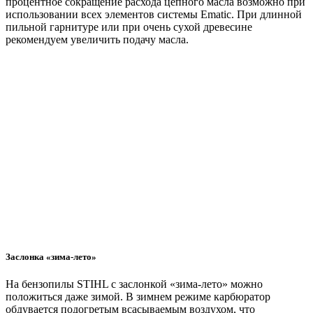
процентное сокращение расхода цепного масла возможно при
использовании всех элементов системы Ematic. При длинной
пильной гарнитуре или при очень сухой древесине
рекомендуем увеличить подачу масла.
Заслонка «зима-лето»
На бензопилы STIHL с заслонкой «зима-лето» можно
положиться даже зимой. В зимнем режиме карбюратор
обдувается подогретым всасываемым воздухом, что