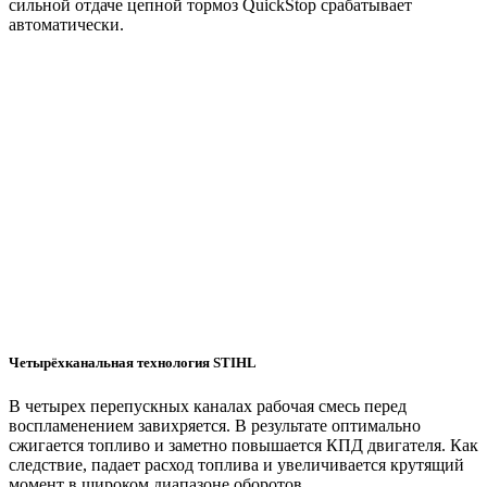
сильной отдаче цепной тормоз QuickStop срабатывает
автоматически.
Четырёхканальная технология STIHL
В четырех перепускных каналах рабочая смесь перед
воспламенением завихряется. В результате оптимально
сжигается топливо и заметно повышается КПД двигателя. Как
следствие, падает расход топлива и увеличивается крутящий
момент в широком диапазоне оборотов.