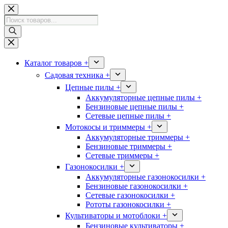
Перейти
к
Поиск
сути
товаров
Каталог товаров +
Садовая техника +
Цепные пилы +
Аккумуляторные цепные пилы +
Бензиновые цепные пилы +
Сетевые цепные пилы +
Мотокосы и триммеры +
Аккумуляторные триммеры +
Бензиновые триммеры +
Сетевые триммеры +
Газонокосилки +
Аккумуляторные газонокосилки +
Бензиновые газонокосилки +
Сетевые газонокосилки +
Рототы газонокосилки +
Культиваторы и мотоблоки +
Бензиновые культиваторы +