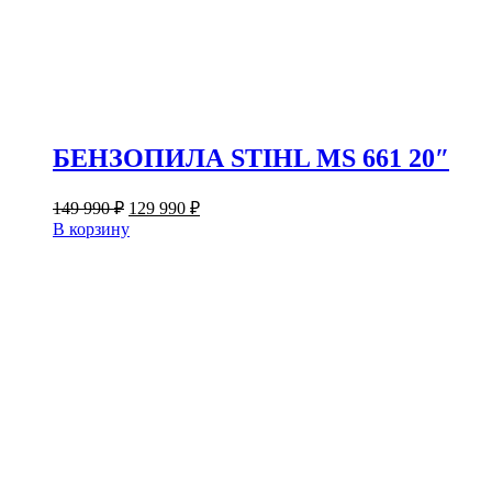
БЕНЗОПИЛА STIHL MS 661 20″
Первоначальная
Текущая
149 990
₽
129 990
₽
цена
цена:
В корзину
составляла
129
149
990 ₽.
990 ₽.