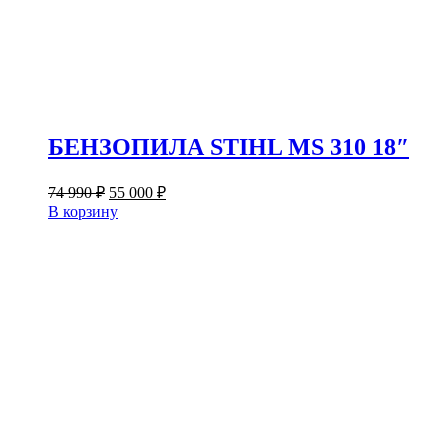
БЕНЗОПИЛА STIHL MS 310 18″
Первоначальная
Текущая
74 990
₽
55 000
₽
цена
цена:
В корзину
составляла
55
74
000 ₽.
990 ₽.