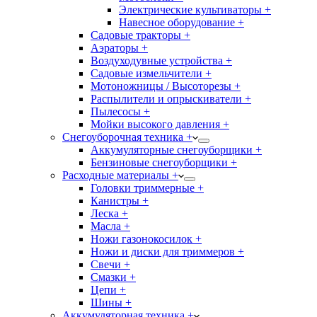
Электрические культиваторы +
Навесное оборудование +
Садовые тракторы +
Аэраторы +
Воздуходувные устройства +
Садовые измельчители +
Мотоножницы / Высоторезы +
Распылители и опрыскиватели +
Пылесосы +
Мойки высокого давления +
Снегоуборочная техника +
Аккумуляторные снегоуборщики +
Бензиновые снегоуборщики +
Расходные материалы +
Головки триммерные +
Канистры +
Леска +
Масла +
Ножи газонокосилок +
Ножи и диски для триммеров +
Свечи +
Смазки +
Цепи +
Шины +
Аккумуляторная техника +