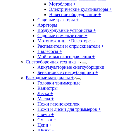
Мотоблоки +
Электрические культиваторы +
Навесное оборудование +
Садовые тракторы +
Аэраторы +
Воздуходувные устройства +
Садовые измельчители +
Мотоножницы / Высоторезы +
Распылители и опрыскиватели +
Пылесосы +
Мойки высокого давления +
Снегоуборочная техника +
Аккумуляторные снегоуборщики +
Бензиновые снегоуборщики +
Расходные материалы +
Головки триммерные +
Канистры +
Леска +
Масла +
Ножи газонокосилок +
Ножи и диски для триммеров +
Свечи +
Смазки +
Цепи +
Шины +