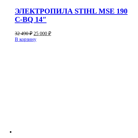
ЭЛЕКТРОПИЛА STIHL MSE 190
C-BQ 14″
Первоначальная
Текущая
32 490
₽
25 000
₽
цена
цена:
В корзину
составляла
25
32
000 ₽.
490 ₽.