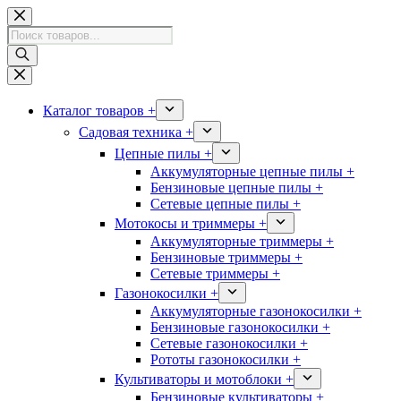
Перейти
к
Поиск
сути
товаров
Каталог товаров +
Садовая техника +
Цепные пилы +
Аккумуляторные цепные пилы +
Бензиновые цепные пилы +
Сетевые цепные пилы +
Мотокосы и триммеры +
Аккумуляторные триммеры +
Бензиновые триммеры +
Сетевые триммеры +
Газонокосилки +
Аккумуляторные газонокосилки +
Бензиновые газонокосилки +
Сетевые газонокосилки +
Рототы газонокосилки +
Культиваторы и мотоблоки +
Бензиновые культиваторы +