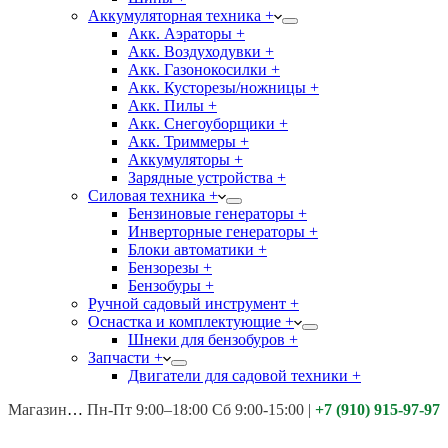
Аккумуляторная техника +
Акк. Аэраторы +
Акк. Воздуходувки +
Акк. Газонокосилки +
Акк. Кусторезы/ножницы +
Акк. Пилы +
Акк. Снегоуборщики +
Акк. Триммеры +
Аккумуляторы +
Зарядные устройства +
Силовая техника +
Бензиновые генераторы +
Инверторные генераторы +
Блоки автоматики +
Бензорезы +
Бензобуры +
Ручной садовый инструмент +
Оснастка и комплектующие +
Шнеки для бензобуров +
Запчасти +
Двигатели для садовой техники +
Магазины:
Калуга ул. Московская д.113
Пн-Пт 9:00–18:00 Сб 9:00-15:00
|
+7 (910) 915-97-97