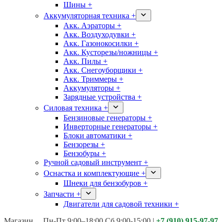
Шины +
Аккумуляторная техника +
Акк. Аэраторы +
Акк. Воздуходувки +
Акк. Газонокосилки +
Акк. Кусторезы/ножницы +
Акк. Пилы +
Акк. Снегоуборщики +
Акк. Триммеры +
Аккумуляторы +
Зарядные устройства +
Силовая техника +
Бензиновые генераторы +
Инверторные генераторы +
Блоки автоматики +
Бензорезы +
Бензобуры +
Ручной садовый инструмент +
Оснастка и комплектующие +
Шнеки для бензобуров +
Запчасти +
Двигатели для садовой техники +
Магазины:
Калуга ул. Московская д.113
Пн-Пт 9:00–18:00 Сб 9:00-15:00
|
+7 (910) 915-97-97