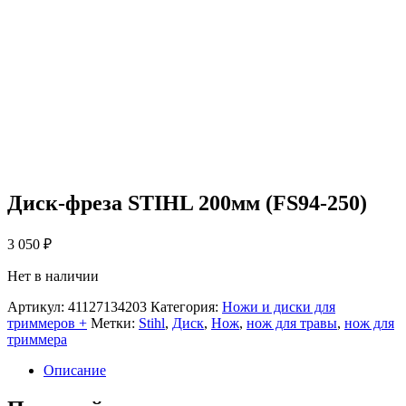
Диск-фреза STIHL 200мм (FS94-250)
3 050
₽
Нет в наличии
Артикул:
41127134203
Категория:
Ножи и диски для
триммеров +
Метки:
Stihl
,
Диск
,
Нож
,
нож для травы
,
нож для
триммера
Описание