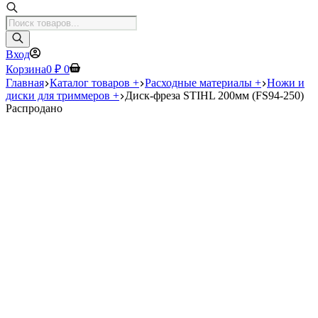
Поиск
товаров
Вход
Корзина
0
₽
0
Главная
Каталог товаров +
Расходные материалы +
Ножи и
диски для триммеров +
Диск-фреза STIHL 200мм (FS94-250)
Распродано