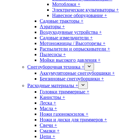
Мотоблоки +
Электрические культиваторы +
Навесное оборудование +
Садовые тракторы +
Аэраторы +
Воздуходувные устройства +
Садовые измельчители +
Мотоножницы / Высоторезы +
Распылители и опрыскиватели +
Пылесосы +
Мойки высокого давления +
Снегоуборочная техника +
Аккумуляторные снегоуборщики +
Бензиновые снегоуборщики +
Расходные материалы +
Головки триммерные +
Канистры +
Леска +
Масла +
Ножи газонокосилок +
Ножи и диски для триммеров +
Свечи +
Смазки +
Цепи +