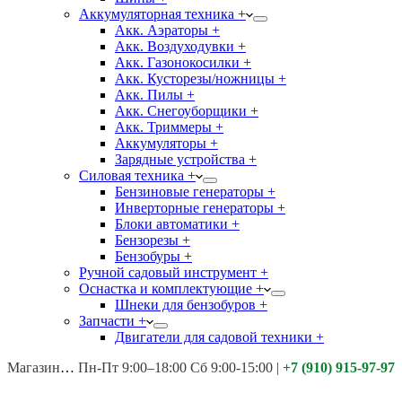
Аккумуляторная техника +
Акк. Аэраторы +
Акк. Воздуходувки +
Акк. Газонокосилки +
Акк. Кусторезы/ножницы +
Акк. Пилы +
Акк. Снегоуборщики +
Акк. Триммеры +
Аккумуляторы +
Зарядные устройства +
Силовая техника +
Бензиновые генераторы +
Инверторные генераторы +
Блоки автоматики +
Бензорезы +
Бензобуры +
Ручной садовый инструмент +
Оснастка и комплектующие +
Шнеки для бензобуров +
Запчасти +
Двигатели для садовой техники +
Магазины:
Калуга ул. Московская д.113
Пн-Пт 9:00–18:00 Сб 9:00-15:00
|
+7 (910) 915-97-97