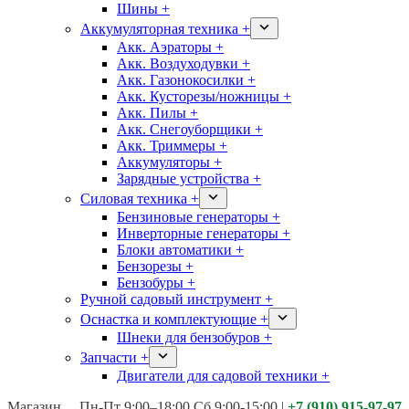
Шины +
Аккумуляторная техника +
Акк. Аэраторы +
Акк. Воздуходувки +
Акк. Газонокосилки +
Акк. Кусторезы/ножницы +
Акк. Пилы +
Акк. Снегоуборщики +
Акк. Триммеры +
Аккумуляторы +
Зарядные устройства +
Силовая техника +
Бензиновые генераторы +
Инверторные генераторы +
Блоки автоматики +
Бензорезы +
Бензобуры +
Ручной садовый инструмент +
Оснастка и комплектующие +
Шнеки для бензобуров +
Запчасти +
Двигатели для садовой техники +
Магазины:
Калуга ул. Московская д.113
Пн-Пт 9:00–18:00 Сб 9:00-15:00
|
+7 (910) 915-97-97