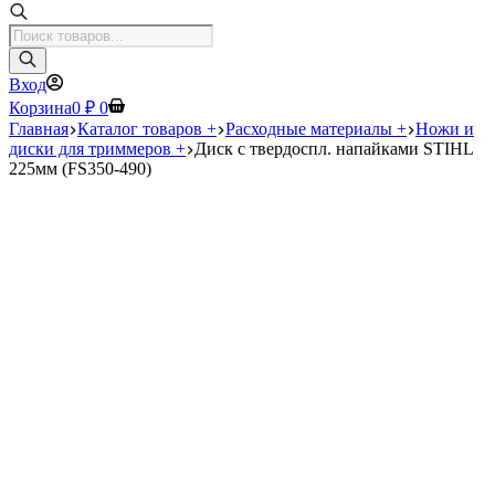
Поиск
товаров
Вход
Корзина
0
₽
0
Главная
Каталог товаров +
Расходные материалы +
Ножи и
диски для триммеров +
Диск с твердоспл. напайками STIHL
225мм (FS350-490)