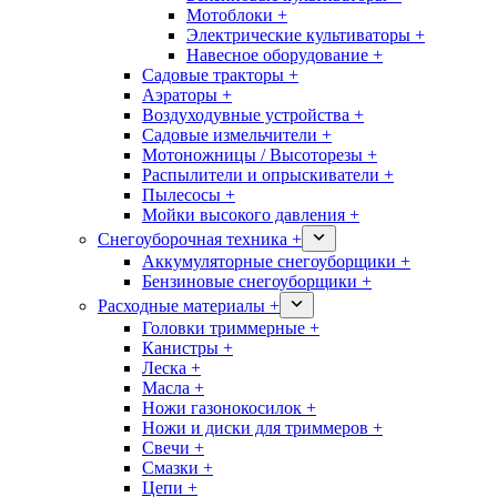
Мотоблоки +
Электрические культиваторы +
Навесное оборудование +
Садовые тракторы +
Аэраторы +
Воздуходувные устройства +
Садовые измельчители +
Мотоножницы / Высоторезы +
Распылители и опрыскиватели +
Пылесосы +
Мойки высокого давления +
Снегоуборочная техника +
Аккумуляторные снегоуборщики +
Бензиновые снегоуборщики +
Расходные материалы +
Головки триммерные +
Канистры +
Леска +
Масла +
Ножи газонокосилок +
Ножи и диски для триммеров +
Свечи +
Смазки +
Цепи +