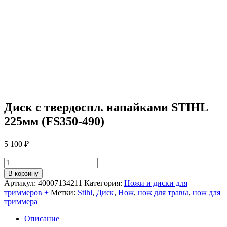
Диск с твердоспл. напайками STIHL
225мм (FS350-490)
5 100
₽
Количество
товара
В корзину
Диск
Артикул:
40007134211
Категория:
Ножи и диски для
с
триммеров +
Метки:
Stihl
,
Диск
,
Нож
,
нож для травы
,
нож для
твердоспл.
триммера
напайками
STIHL
Описание
225мм