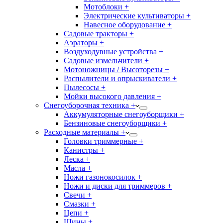
Мотоблоки +
Электрические культиваторы +
Навесное оборудование +
Садовые тракторы +
Аэраторы +
Воздуходувные устройства +
Садовые измельчители +
Мотоножницы / Высоторезы +
Распылители и опрыскиватели +
Пылесосы +
Мойки высокого давления +
Снегоуборочная техника +
Аккумуляторные снегоуборщики +
Бензиновые снегоуборщики +
Расходные материалы +
Головки триммерные +
Канистры +
Леска +
Масла +
Ножи газонокосилок +
Ножи и диски для триммеров +
Свечи +
Смазки +
Цепи +
Шины +