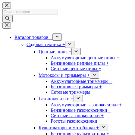
Перейти
к
Поиск
сути
товаров
Каталог товаров +
Садовая техника +
Цепные пилы +
Аккумуляторные цепные пилы +
Бензиновые цепные пилы +
Сетевые цепные пилы +
Мотокосы и триммеры +
Аккумуляторные триммеры +
Бензиновые триммеры +
Сетевые триммеры +
Газонокосилки +
Аккумуляторные газонокосилки +
Бензиновые газонокосилки +
Сетевые газонокосилки +
Рототы газонокосилки +
Культиваторы и мотоблоки +
Бензиновые культиваторы +