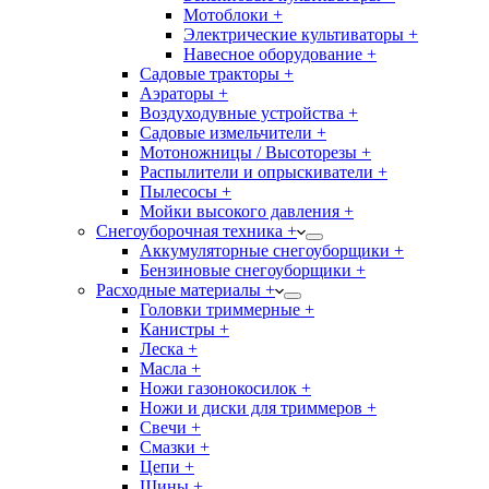
Мотоблоки +
Электрические культиваторы +
Навесное оборудование +
Садовые тракторы +
Аэраторы +
Воздуходувные устройства +
Садовые измельчители +
Мотоножницы / Высоторезы +
Распылители и опрыскиватели +
Пылесосы +
Мойки высокого давления +
Снегоуборочная техника +
Аккумуляторные снегоуборщики +
Бензиновые снегоуборщики +
Расходные материалы +
Головки триммерные +
Канистры +
Леска +
Масла +
Ножи газонокосилок +
Ножи и диски для триммеров +
Свечи +
Смазки +
Цепи +
Шины +