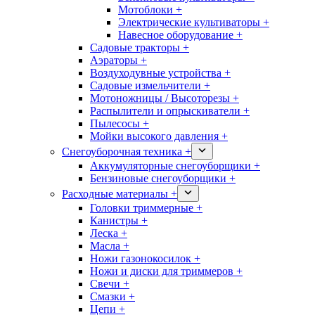
Мотоблоки +
Электрические культиваторы +
Навесное оборудование +
Садовые тракторы +
Аэраторы +
Воздуходувные устройства +
Садовые измельчители +
Мотоножницы / Высоторезы +
Распылители и опрыскиватели +
Пылесосы +
Мойки высокого давления +
Снегоуборочная техника +
Аккумуляторные снегоуборщики +
Бензиновые снегоуборщики +
Расходные материалы +
Головки триммерные +
Канистры +
Леска +
Масла +
Ножи газонокосилок +
Ножи и диски для триммеров +
Свечи +
Смазки +
Цепи +