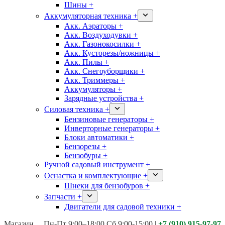
Шины +
Аккумуляторная техника +
Акк. Аэраторы +
Акк. Воздуходувки +
Акк. Газонокосилки +
Акк. Кусторезы/ножницы +
Акк. Пилы +
Акк. Снегоуборщики +
Акк. Триммеры +
Аккумуляторы +
Зарядные устройства +
Силовая техника +
Бензиновые генераторы +
Инверторные генераторы +
Блоки автоматики +
Бензорезы +
Бензобуры +
Ручной садовый инструмент +
Оснастка и комплектующие +
Шнеки для бензобуров +
Запчасти +
Двигатели для садовой техники +
Магазины:
Калуга ул. Московская д.113
Пн-Пт 9:00–18:00 Сб 9:00-15:00
|
+7 (910) 915-97-97