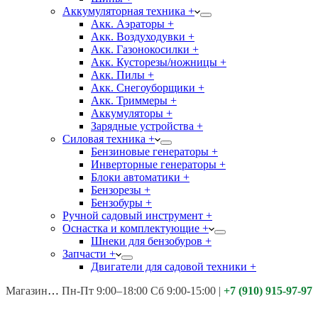
Аккумуляторная техника +
Акк. Аэраторы +
Акк. Воздуходувки +
Акк. Газонокосилки +
Акк. Кусторезы/ножницы +
Акк. Пилы +
Акк. Снегоуборщики +
Акк. Триммеры +
Аккумуляторы +
Зарядные устройства +
Силовая техника +
Бензиновые генераторы +
Инверторные генераторы +
Блоки автоматики +
Бензорезы +
Бензобуры +
Ручной садовый инструмент +
Оснастка и комплектующие +
Шнеки для бензобуров +
Запчасти +
Двигатели для садовой техники +
Магазины:
Калуга ул. Московская д.113
Пн-Пт 9:00–18:00 Сб 9:00-15:00
|
+7 (910) 915-97-97