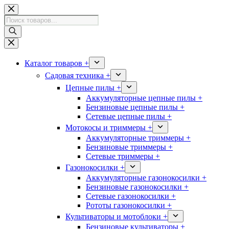
Перейти
к
Поиск
сути
товаров
Каталог товаров +
Садовая техника +
Цепные пилы +
Аккумуляторные цепные пилы +
Бензиновые цепные пилы +
Сетевые цепные пилы +
Мотокосы и триммеры +
Аккумуляторные триммеры +
Бензиновые триммеры +
Сетевые триммеры +
Газонокосилки +
Аккумуляторные газонокосилки +
Бензиновые газонокосилки +
Сетевые газонокосилки +
Рототы газонокосилки +
Культиваторы и мотоблоки +
Бензиновые культиваторы +