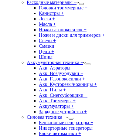
Расходные материалы +
Головки триммерные +
Канистры +
Леска +
Масла +
Ножи газонокосилок +
Ножи и диски для триммеров +
Свечи +
Смазки +
Цепи +
Шины +
Аккумуляторная техника +
Акк. Аэраторы +
Акк. Воздуходувки +
Акк. Газонокосилки +
Акк. Кусторезы/ножницы +
Акк. Пилы +
Акк. Снегоуборщики +
Акк. Триммеры +
Аккумуляторы +
Зарядные устройства +
Силовая техника +
Бензиновые генераторы +
Инверторные генераторы +
Блоки автоматики +