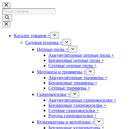
Перейти
к
Поиск
сути
товаров
Каталог товаров +
Садовая техника +
Цепные пилы +
Аккумуляторные цепные пилы +
Бензиновые цепные пилы +
Сетевые цепные пилы +
Мотокосы и триммеры +
Аккумуляторные триммеры +
Бензиновые триммеры +
Сетевые триммеры +
Газонокосилки +
Аккумуляторные газонокосилки +
Бензиновые газонокосилки +
Сетевые газонокосилки +
Рототы газонокосилки +
Культиваторы и мотоблоки +
Бензиновые культиваторы +