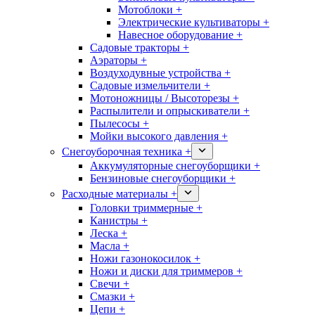
Мотоблоки +
Электрические культиваторы +
Навесное оборудование +
Садовые тракторы +
Аэраторы +
Воздуходувные устройства +
Садовые измельчители +
Мотоножницы / Высоторезы +
Распылители и опрыскиватели +
Пылесосы +
Мойки высокого давления +
Снегоуборочная техника +
Аккумуляторные снегоуборщики +
Бензиновые снегоуборщики +
Расходные материалы +
Головки триммерные +
Канистры +
Леска +
Масла +
Ножи газонокосилок +
Ножи и диски для триммеров +
Свечи +
Смазки +
Цепи +