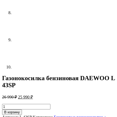
Газонокосилка бензиновая DAEWOO L
43SP
Первоначальная
Текущая
26 990
₽
25 990
₽
цена
цена:
составляла
25
Количество
26
товара
990 ₽.
В корзину
Газонокосилка
990 ₽.