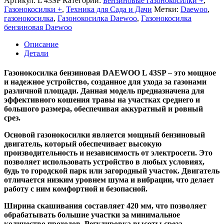
Артикул:
L 43SP
Категории:
Бензиновые газонокосилки +
,
бензиновая
Газонокосилки +
,
Техника для Сада и Дачи
Метки:
Daewoo
,
DAEWOO
газонокосилка
,
Газонокосилка Daewoo
,
Газонокосилка
L
бензиновая Daewoo
43SP
Описание
Детали
Газонокосилка бензиновая DAEWOO L 43SP – это мощное
и надежное устройство, созданное для ухода за газонами
различной площади. Данная модель предназначена для
эффективного кошения травы на участках среднего и
большого размера, обеспечивая аккуратный и ровный
срез.
Основой газонокосилки является мощный бензиновый
двигатель, который обеспечивает высокую
производительность и независимость от электросети. Это
позволяет использовать устройство в любых условиях,
будь то городской парк или загородный участок. Двигатель
отличается низким уровнем шума и вибрации, что делает
работу с ним комфортной и безопасной.
Ширина скашивания составляет 420 мм, что позволяет
обрабатывать большие участки за минимальное
количество проходов. Регулировка высоты среза