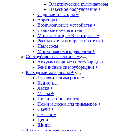
Электрические культиваторы +
Навесное оборудование +
Садовые тракторы +
Аэраторы +
Воздуходувные устройства +
Садовые измельчители +
Мотоножницы / Высоторезы +
Распылители и опрыскиватели +
Пылесосы +
Мойки высокого давления +
Снегоуборочная техника +
Аккумуляторные снегоуборщики +
Бензиновые снегоуборщики +
Расходные материалы +
Головки триммерные +
Канистры +
Леска +
Масла +
Ножи газонокосилок +
Ножи и диски для триммеров +
Свечи +
Смазки +
Цепи +
Шины +
Аккумуляторная техника +