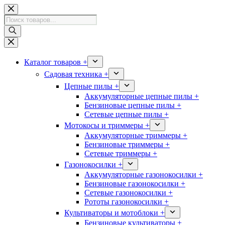
Перейти
к
Поиск
сути
товаров
Каталог товаров +
Садовая техника +
Цепные пилы +
Аккумуляторные цепные пилы +
Бензиновые цепные пилы +
Сетевые цепные пилы +
Мотокосы и триммеры +
Аккумуляторные триммеры +
Бензиновые триммеры +
Сетевые триммеры +
Газонокосилки +
Аккумуляторные газонокосилки +
Бензиновые газонокосилки +
Сетевые газонокосилки +
Рототы газонокосилки +
Культиваторы и мотоблоки +
Бензиновые культиваторы +