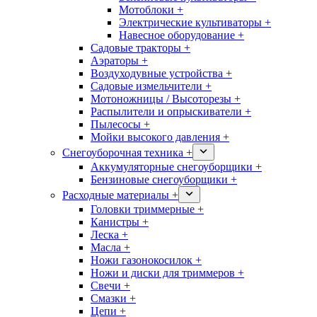
Мотоблоки +
Электрические культиваторы +
Навесное оборудование +
Садовые тракторы +
Аэраторы +
Воздуходувные устройства +
Садовые измельчители +
Мотоножницы / Высоторезы +
Распылители и опрыскиватели +
Пылесосы +
Мойки высокого давления +
Снегоуборочная техника +
Аккумуляторные снегоуборщики +
Бензиновые снегоуборщики +
Расходные материалы +
Головки триммерные +
Канистры +
Леска +
Масла +
Ножи газонокосилок +
Ножи и диски для триммеров +
Свечи +
Смазки +
Цепи +