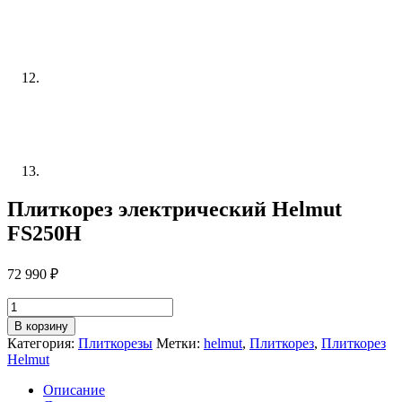
Плиткорез электрический Helmut
FS250H
72 990
₽
Количество
товара
В корзину
Плиткорез
Категория:
Плиткорезы
Метки:
helmut
,
Плиткорез
,
Плиткорез
электрический
Helmut
Helmut
FS250H
Описание