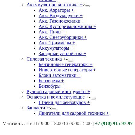
Аккумуляторная техника +
Акк. Аэраторы +
Акк. Воздуходувки +
Акк. Газонокосилки +
Акк. Кусторезы/ножницы +
Акк. Пилы +
Акк. Снегоуборщики +
Акк. Триммеры +
Аккумуляторы +
Зарядные устройства +
Силовая техника +
Бензиновые генераторы +
Инверторные генераторы +
Блоки автоматики +
Бензорезы +
Бензобуры +
Ручной садовый инструмент +
Оснастка и комплектующие +
Шнеки для бензобуров +
Запчасти +
Двигатели для садовой техники +
Магазины:
Калуга ул. Московская д.113
Пн-Пт 9:00–18:00 Сб 9:00-15:00
|
+7 (910) 915-97-97