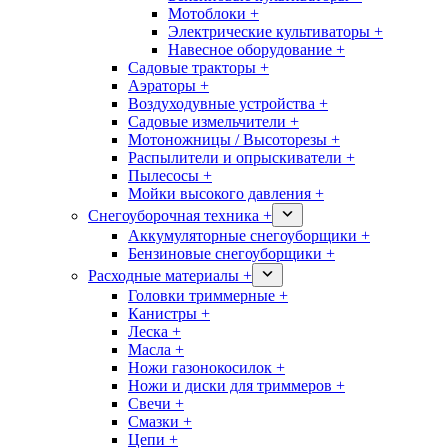
Мотоблоки +
Электрические культиваторы +
Навесное оборудование +
Садовые тракторы +
Аэраторы +
Воздуходувные устройства +
Садовые измельчители +
Мотоножницы / Высоторезы +
Распылители и опрыскиватели +
Пылесосы +
Мойки высокого давления +
Снегоуборочная техника +
Аккумуляторные снегоуборщики +
Бензиновые снегоуборщики +
Расходные материалы +
Головки триммерные +
Канистры +
Леска +
Масла +
Ножи газонокосилок +
Ножи и диски для триммеров +
Свечи +
Смазки +
Цепи +