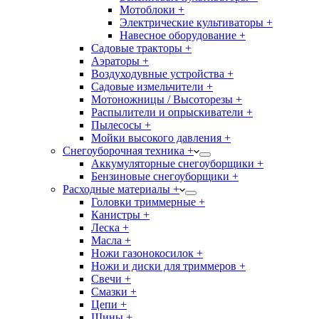
Мотоблоки +
Электрические культиваторы +
Навесное оборудование +
Садовые тракторы +
Аэраторы +
Воздуходувные устройства +
Садовые измельчители +
Мотоножницы / Высоторезы +
Распылители и опрыскиватели +
Пылесосы +
Мойки высокого давления +
Снегоуборочная техника +
Аккумуляторные снегоуборщики +
Бензиновые снегоуборщики +
Расходные материалы +
Головки триммерные +
Канистры +
Леска +
Масла +
Ножи газонокосилок +
Ножи и диски для триммеров +
Свечи +
Смазки +
Цепи +
Шины +