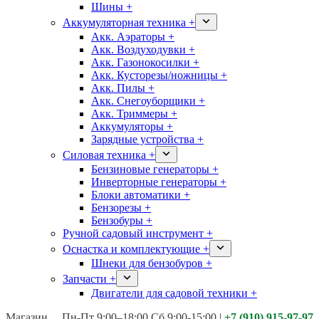
Шины +
Аккумуляторная техника +
Акк. Аэраторы +
Акк. Воздуходувки +
Акк. Газонокосилки +
Акк. Кусторезы/ножницы +
Акк. Пилы +
Акк. Снегоуборщики +
Акк. Триммеры +
Аккумуляторы +
Зарядные устройства +
Силовая техника +
Бензиновые генераторы +
Инверторные генераторы +
Блоки автоматики +
Бензорезы +
Бензобуры +
Ручной садовый инструмент +
Оснастка и комплектующие +
Шнеки для бензобуров +
Запчасти +
Двигатели для садовой техники +
Магазины:
Калуга ул. Московская д.113
Пн-Пт 9:00–18:00 Сб 9:00-15:00
|
+7 (910) 915-97-97