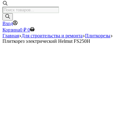
Поиск
товаров
Вход
Корзина
0
₽
0
Главная
Для строительства и ремонта
Плиткорезы
Плиткорез электрический Helmut FS250H