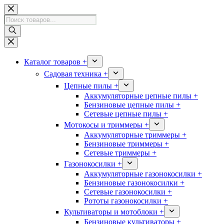
Перейти
к
Поиск
сути
товаров
Каталог товаров +
Садовая техника +
Цепные пилы +
Аккумуляторные цепные пилы +
Бензиновые цепные пилы +
Сетевые цепные пилы +
Мотокосы и триммеры +
Аккумуляторные триммеры +
Бензиновые триммеры +
Сетевые триммеры +
Газонокосилки +
Аккумуляторные газонокосилки +
Бензиновые газонокосилки +
Сетевые газонокосилки +
Рототы газонокосилки +
Культиваторы и мотоблоки +
Бензиновые культиваторы +