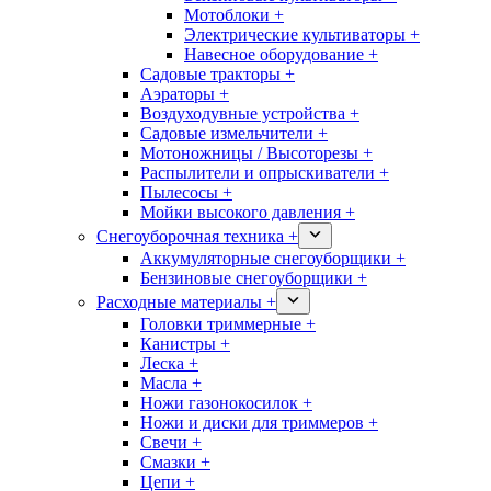
Мотоблоки +
Электрические культиваторы +
Навесное оборудование +
Садовые тракторы +
Аэраторы +
Воздуходувные устройства +
Садовые измельчители +
Мотоножницы / Высоторезы +
Распылители и опрыскиватели +
Пылесосы +
Мойки высокого давления +
Снегоуборочная техника +
Аккумуляторные снегоуборщики +
Бензиновые снегоуборщики +
Расходные материалы +
Головки триммерные +
Канистры +
Леска +
Масла +
Ножи газонокосилок +
Ножи и диски для триммеров +
Свечи +
Смазки +
Цепи +