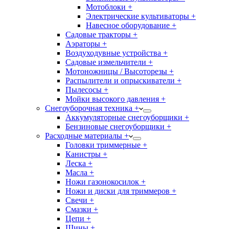
Мотоблоки +
Электрические культиваторы +
Навесное оборудование +
Садовые тракторы +
Аэраторы +
Воздуходувные устройства +
Садовые измельчители +
Мотоножницы / Высоторезы +
Распылители и опрыскиватели +
Пылесосы +
Мойки высокого давления +
Снегоуборочная техника +
Аккумуляторные снегоуборщики +
Бензиновые снегоуборщики +
Расходные материалы +
Головки триммерные +
Канистры +
Леска +
Масла +
Ножи газонокосилок +
Ножи и диски для триммеров +
Свечи +
Смазки +
Цепи +
Шины +