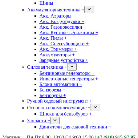
Шины +
Аккумуляторная техника +
Акк. Аэраторы +
Акк. Воздуходувки +
Акк. Газонокосилки +
Акк. Кусторезы/ножницы +
Акк. Пилы +
Акк. Снегоуборщики +
Акк. Триммеры +
Аккумуляторы +
Зарядные устройства +
Силовая техника +
Бензиновые генераторы +
Инверторные генераторы +
Блоки автоматики +
Бензорезы +
Бензобуры +
Ручной садовый инструмент +
Оснастка и комплектующие +
Шнеки для бензобуров +
Запчасти +
Двигатели для садовой техники +
Магазины:
Калуга ул. Московская д.113
Пн-Пт 9:00–18:00 Сб 9:00-15:00
|
+7 (910) 915-97-97