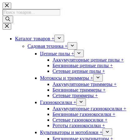
Перейти
к
Поиск
сути
товаров
Каталог товаров +
Садовая техника +
Цепные пилы +
Аккумуляторные цепные пилы +
Бензиновые цепные пилы +
Сетевые цепные пилы +
Мотокосы и триммеры +
Аккумуляторные триммеры +
Бензиновые триммеры +
Сетевые триммеры +
Газонокосилки +
Аккумуляторные газонокосилки +
Бензиновые газонокосилки +
Сетевые газонокосилки +
Рототы газонокосилки +
Культиваторы и мотоблоки +
Бензиновые культиваторы +