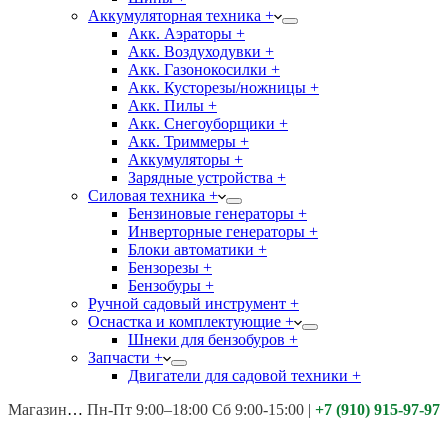
Аккумуляторная техника +
Акк. Аэраторы +
Акк. Воздуходувки +
Акк. Газонокосилки +
Акк. Кусторезы/ножницы +
Акк. Пилы +
Акк. Снегоуборщики +
Акк. Триммеры +
Аккумуляторы +
Зарядные устройства +
Силовая техника +
Бензиновые генераторы +
Инверторные генераторы +
Блоки автоматики +
Бензорезы +
Бензобуры +
Ручной садовый инструмент +
Оснастка и комплектующие +
Шнеки для бензобуров +
Запчасти +
Двигатели для садовой техники +
Магазины:
Калуга ул. Московская д.113
Пн-Пт 9:00–18:00 Сб 9:00-15:00
|
+7 (910) 915-97-97