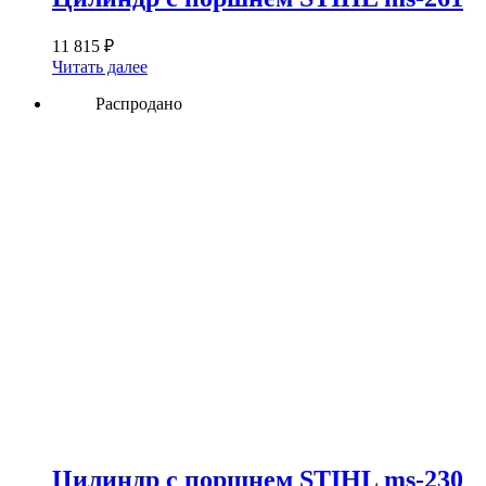
11 815
₽
Читать далее
Распродано
Цилиндр с поршнем STIHL ms-230