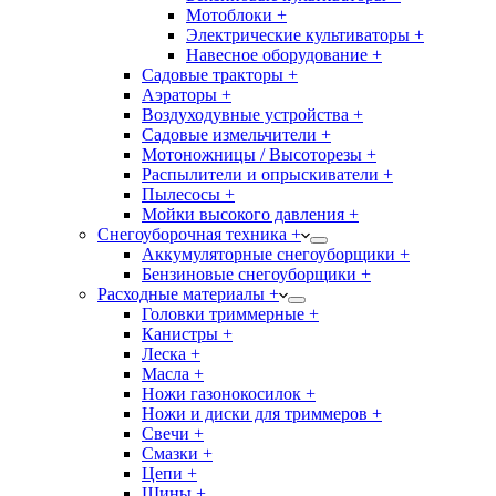
Мотоблоки +
Электрические культиваторы +
Навесное оборудование +
Садовые тракторы +
Аэраторы +
Воздуходувные устройства +
Садовые измельчители +
Мотоножницы / Высоторезы +
Распылители и опрыскиватели +
Пылесосы +
Мойки высокого давления +
Снегоуборочная техника +
Аккумуляторные снегоуборщики +
Бензиновые снегоуборщики +
Расходные материалы +
Головки триммерные +
Канистры +
Леска +
Масла +
Ножи газонокосилок +
Ножи и диски для триммеров +
Свечи +
Смазки +
Цепи +
Шины +