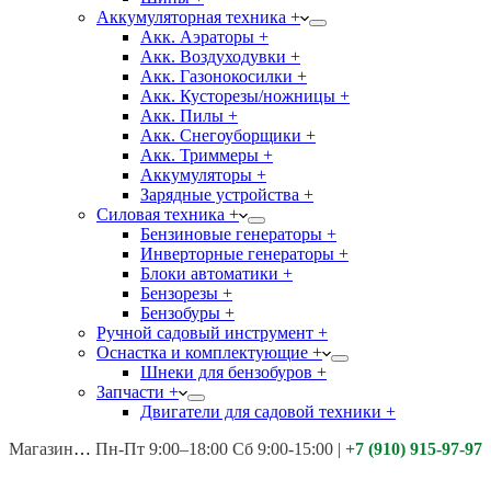
Аккумуляторная техника +
Акк. Аэраторы +
Акк. Воздуходувки +
Акк. Газонокосилки +
Акк. Кусторезы/ножницы +
Акк. Пилы +
Акк. Снегоуборщики +
Акк. Триммеры +
Аккумуляторы +
Зарядные устройства +
Силовая техника +
Бензиновые генераторы +
Инверторные генераторы +
Блоки автоматики +
Бензорезы +
Бензобуры +
Ручной садовый инструмент +
Оснастка и комплектующие +
Шнеки для бензобуров +
Запчасти +
Двигатели для садовой техники +
Магазины:
Калуга ул. Московская д.113
Пн-Пт 9:00–18:00 Сб 9:00-15:00
|
+7 (910) 915-97-97