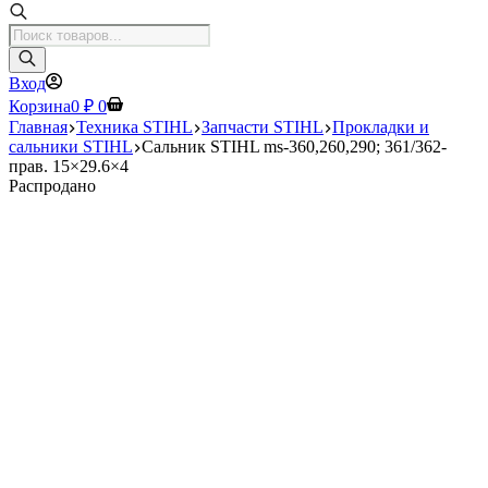
Поиск
товаров
Вход
Корзина
0
₽
0
Главная
Техника STIHL
Запчасти STIHL
Прокладки и
сальники STIHL
Сальник STIHL ms-360,260,290; 361/362-
прав. 15×29.6×4
Распродано