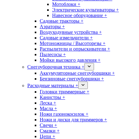
Мотоблоки +
Электрические культиваторы +
Навесное оборудование +
Садовые тракторы +
Аэраторы +
Воздуходувные устройства +
Садовые измельчители +
Мотоножницы / Высоторезы +
Распылители и опрыскиватели +
Пылесосы +
Мойки высокого давления +
Снегоуборочная техника +
Аккумуляторные снегоуборщики +
Бензиновые снегоуборщики +
Расходные материалы +
Головки триммерные +
Канистры +
Леска +
Масла +
Ножи газонокосилок +
Ножи и диски для триммеров +
Свечи +
Смазки +
Цепи +