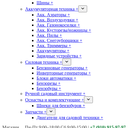
Шины +
Аккумуляторная техника +
Акк. Аэраторы +
Акк. Воздуходувки +
Акк. Газонокосилки +
Акк. Кусторезы/ножницы +
Акк. Пилы +
Акк. Снегоуборщики +
Акк. Триммеры +
Аккумуляторы +
Зарядные устройства +
Силовая техника +
Бензиновые генераторы +
Инверторные генераторы +
Блоки автоматики +
Бензорезы +
Бензобуры +
Ручной садовый инструмент +
Оснастка и комплектующие +
Шнеки для бензобуров +
Запчасти +
Двигатели для садовой техники +
Магазины:
Калуга ул. Московская д.113
Пн-Пт 9:00–18:00 Сб 9:00-15:00
|
+7 (910) 915-97-97