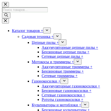
Перейти
к
Поиск
сути
товаров
Каталог товаров +
Садовая техника +
Цепные пилы +
Аккумуляторные цепные пилы +
Бензиновые цепные пилы +
Сетевые цепные пилы +
Мотокосы и триммеры +
Аккумуляторные триммеры +
Бензиновые триммеры +
Сетевые триммеры +
Газонокосилки +
Аккумуляторные газонокосилки +
Бензиновые газонокосилки +
Сетевые газонокосилки +
Рототы газонокосилки +
Культиваторы и мотоблоки +
Бензиновые культиваторы +