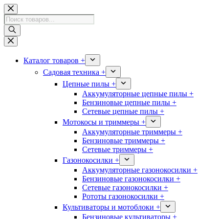
Перейти
к
Поиск
сути
товаров
Каталог товаров +
Садовая техника +
Цепные пилы +
Аккумуляторные цепные пилы +
Бензиновые цепные пилы +
Сетевые цепные пилы +
Мотокосы и триммеры +
Аккумуляторные триммеры +
Бензиновые триммеры +
Сетевые триммеры +
Газонокосилки +
Аккумуляторные газонокосилки +
Бензиновые газонокосилки +
Сетевые газонокосилки +
Рототы газонокосилки +
Культиваторы и мотоблоки +
Бензиновые культиваторы +