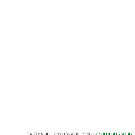
Пн-Пт 9:00–18:00 Сб 9:00-15:00
|
+7 (910) 915-97-97