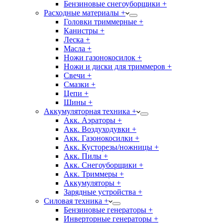
Бензиновые снегоуборщики +
Расходные материалы +
Головки триммерные +
Канистры +
Леска +
Масла +
Ножи газонокосилок +
Ножи и диски для триммеров +
Свечи +
Смазки +
Цепи +
Шины +
Аккумуляторная техника +
Акк. Аэраторы +
Акк. Воздуходувки +
Акк. Газонокосилки +
Акк. Кусторезы/ножницы +
Акк. Пилы +
Акк. Снегоуборщики +
Акк. Триммеры +
Аккумуляторы +
Зарядные устройства +
Силовая техника +
Бензиновые генераторы +
Инверторные генераторы +