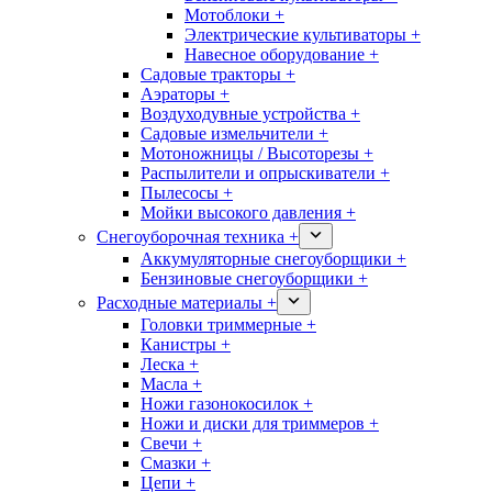
Мотоблоки +
Электрические культиваторы +
Навесное оборудование +
Садовые тракторы +
Аэраторы +
Воздуходувные устройства +
Садовые измельчители +
Мотоножницы / Высоторезы +
Распылители и опрыскиватели +
Пылесосы +
Мойки высокого давления +
Снегоуборочная техника +
Аккумуляторные снегоуборщики +
Бензиновые снегоуборщики +
Расходные материалы +
Головки триммерные +
Канистры +
Леска +
Масла +
Ножи газонокосилок +
Ножи и диски для триммеров +
Свечи +
Смазки +
Цепи +