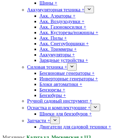
Шины +
Аккумуляторная техника +
Акк. Аэраторы +
Акк. Воздуходувки +
Акк. Газонокосилки +
Акк. Кусторезы/ножницы +
Акк. Пилы +
Акк. Снегоуборщики +
Акк. Триммеры +
Аккумуляторы +
Зарядные устройства +
Силовая техника +
Бензиновые генераторы +
Инверторные генераторы +
Блоки автоматики +
Бензорезы +
Бензобуры +
Ручной садовый инструмент +
Оснастка и комплектующие +
Шнеки для бензобуров +
Запчасти +
Двигатели для садовой техники +
Магазины:
Калуга ул. Московская д.113