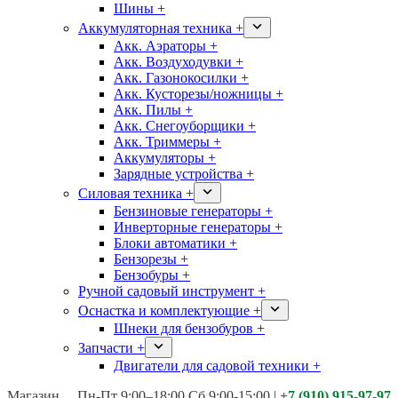
Шины +
Аккумуляторная техника +
Акк. Аэраторы +
Акк. Воздуходувки +
Акк. Газонокосилки +
Акк. Кусторезы/ножницы +
Акк. Пилы +
Акк. Снегоуборщики +
Акк. Триммеры +
Аккумуляторы +
Зарядные устройства +
Силовая техника +
Бензиновые генераторы +
Инверторные генераторы +
Блоки автоматики +
Бензорезы +
Бензобуры +
Ручной садовый инструмент +
Оснастка и комплектующие +
Шнеки для бензобуров +
Запчасти +
Двигатели для садовой техники +
Магазины:
Калуга ул. Московская д.113
Пн-Пт 9:00–18:00 Сб 9:00-15:00
|
+7 (910) 915-97-97