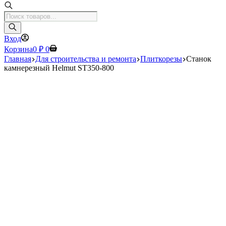
Поиск
товаров
Вход
Корзина
0
₽
0
Главная
Для строительства и ремонта
Плиткорезы
Станок
камнерезный Helmut ST350-800