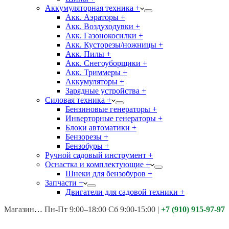
Аккумуляторная техника +
Акк. Аэраторы +
Акк. Воздуходувки +
Акк. Газонокосилки +
Акк. Кусторезы/ножницы +
Акк. Пилы +
Акк. Снегоуборщики +
Акк. Триммеры +
Аккумуляторы +
Зарядные устройства +
Силовая техника +
Бензиновые генераторы +
Инверторные генераторы +
Блоки автоматики +
Бензорезы +
Бензобуры +
Ручной садовый инструмент +
Оснастка и комплектующие +
Шнеки для бензобуров +
Запчасти +
Двигатели для садовой техники +
Магазины:
Калуга ул. Московская д.113
Пн-Пт 9:00–18:00 Сб 9:00-15:00
|
+7 (910) 915-97-97