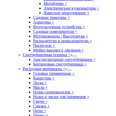
Мотоблоки +
Электрические культиваторы +
Навесное оборудование +
Садовые тракторы +
Аэраторы +
Воздуходувные устройства +
Садовые измельчители +
Мотоножницы / Высоторезы +
Распылители и опрыскиватели +
Пылесосы +
Мойки высокого давления +
Снегоуборочная техника +
Аккумуляторные снегоуборщики +
Бензиновые снегоуборщики +
Расходные материалы +
Головки триммерные +
Канистры +
Леска +
Масла +
Ножи газонокосилок +
Ножи и диски для триммеров +
Свечи +
Смазки +
Цепи +
Шины +