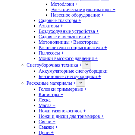
Мотоблоки +
Электрические культиваторы +
Навесное оборудование +
Садовые тракторы +
Аэраторы +
Воздуходувные устройства +
Садовые измельчители +
Мотоножницы / Высоторезы +
Распылители и опрыскиватели +
Пылесосы +
Мойки высокого давления +
Снегоуборочная техника +
Аккумуляторные снегоуборщики +
Бензиновые снегоуборщики +
Расходные материалы +
Головки триммерные +
Канистры +
Леска +
Масла +
Ножи газонокосилок +
Ножи и диски для триммеров +
Свечи +
Смазки +
Цепи +