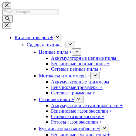
Перейти
к
Поиск
сути
товаров
Каталог товаров +
Садовая техника +
Цепные пилы +
Аккумуляторные цепные пилы +
Бензиновые цепные пилы +
Сетевые цепные пилы +
Мотокосы и триммеры +
Аккумуляторные триммеры +
Бензиновые триммеры +
Сетевые триммеры +
Газонокосилки +
Аккумуляторные газонокосилки +
Бензиновые газонокосилки +
Сетевые газонокосилки +
Рототы газонокосилки +
Культиваторы и мотоблоки +
Бензиновые культиваторы +