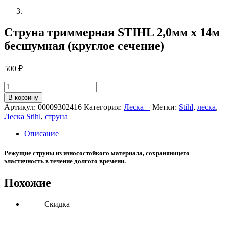
Струна триммерная STIHL 2,0мм х 14м
бесшумная (круглое сечение)
500
₽
Количество
товара
В корзину
Струна
Артикул:
00009302416
Категория:
Леска +
Метки:
Stihl
,
леска
,
триммерная
Леска Stihl
,
струна
STIHL
2,0мм
Описание
х
14м
Режущие струны из износостойкого материала, сохраняющего
бесшумная
эластичность в течение долгого времени.
(круглое
сечение)
Похожие
Скидка