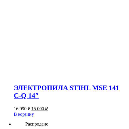
ЭЛЕКТРОПИЛА STIHL MSE 141
C-Q 14″
Первоначальная
Текущая
16 990
₽
15 000
₽
цена
цена:
В корзину
составляла
15
16
Распродано
000 ₽.