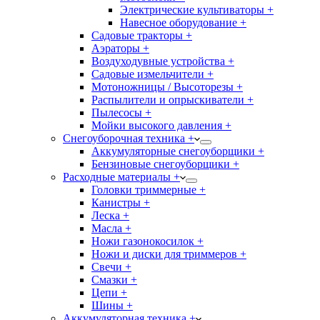
Электрические культиваторы +
Навесное оборудование +
Садовые тракторы +
Аэраторы +
Воздуходувные устройства +
Садовые измельчители +
Мотоножницы / Высоторезы +
Распылители и опрыскиватели +
Пылесосы +
Мойки высокого давления +
Снегоуборочная техника +
Аккумуляторные снегоуборщики +
Бензиновые снегоуборщики +
Расходные материалы +
Головки триммерные +
Канистры +
Леска +
Масла +
Ножи газонокосилок +
Ножи и диски для триммеров +
Свечи +
Смазки +
Цепи +
Шины +
Аккумуляторная техника +