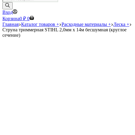
товаров
Вход
Корзина
0
₽
0
Главная
Каталог товаров +
Расходные материалы +
Леска +
Струна триммерная STIHL 2,0мм х 14м бесшумная (круглое
сечение)