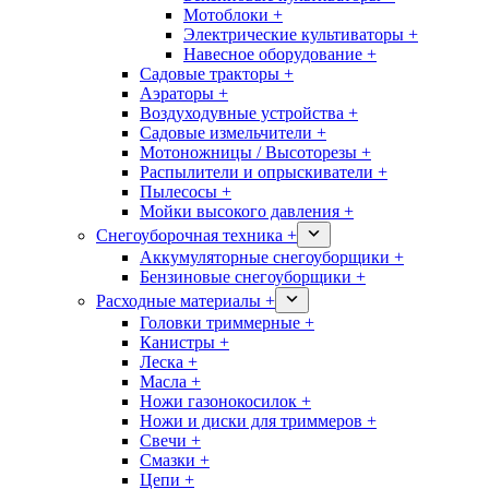
Мотоблоки +
Электрические культиваторы +
Навесное оборудование +
Садовые тракторы +
Аэраторы +
Воздуходувные устройства +
Садовые измельчители +
Мотоножницы / Высоторезы +
Распылители и опрыскиватели +
Пылесосы +
Мойки высокого давления +
Снегоуборочная техника +
Аккумуляторные снегоуборщики +
Бензиновые снегоуборщики +
Расходные материалы +
Головки триммерные +
Канистры +
Леска +
Масла +
Ножи газонокосилок +
Ножи и диски для триммеров +
Свечи +
Смазки +
Цепи +