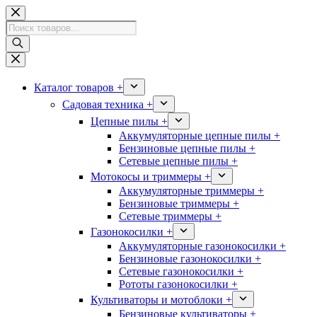
Перейти
к
Поиск
сути
товаров
Каталог товаров +
Садовая техника +
Цепные пилы +
Аккумуляторные цепные пилы +
Бензиновые цепные пилы +
Сетевые цепные пилы +
Мотокосы и триммеры +
Аккумуляторные триммеры +
Бензиновые триммеры +
Сетевые триммеры +
Газонокосилки +
Аккумуляторные газонокосилки +
Бензиновые газонокосилки +
Сетевые газонокосилки +
Рототы газонокосилки +
Культиваторы и мотоблоки +
Бензиновые культиваторы +