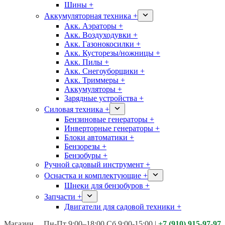
Шины +
Аккумуляторная техника +
Акк. Аэраторы +
Акк. Воздуходувки +
Акк. Газонокосилки +
Акк. Кусторезы/ножницы +
Акк. Пилы +
Акк. Снегоуборщики +
Акк. Триммеры +
Аккумуляторы +
Зарядные устройства +
Силовая техника +
Бензиновые генераторы +
Инверторные генераторы +
Блоки автоматики +
Бензорезы +
Бензобуры +
Ручной садовый инструмент +
Оснастка и комплектующие +
Шнеки для бензобуров +
Запчасти +
Двигатели для садовой техники +
Магазины:
Калуга ул. Московская д.113
Пн-Пт 9:00–18:00 Сб 9:00-15:00
|
+7 (910) 915-97-97