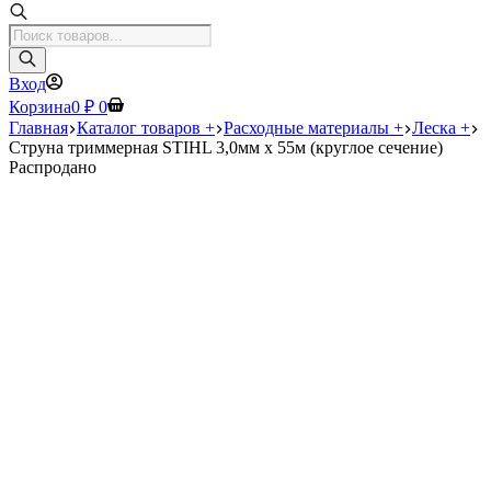
Поиск
товаров
Вход
Корзина
0
₽
0
Главная
Каталог товаров +
Расходные материалы +
Леска +
Струна триммерная STIHL 3,0мм х 55м (круглое сечение)
Распродано