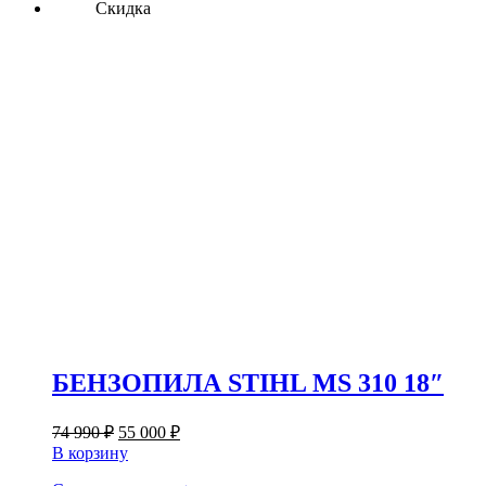
Скидка
БЕНЗОПИЛА STIHL MS 310 18″
Первоначальная
Текущая
74 990
₽
55 000
₽
цена
цена:
В корзину
составляла
55