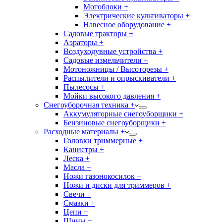
Мотоблоки +
Электрические культиваторы +
Навесное оборудование +
Садовые тракторы +
Аэраторы +
Воздуходувные устройства +
Садовые измельчители +
Мотоножницы / Высоторезы +
Распылители и опрыскиватели +
Пылесосы +
Мойки высокого давления +
Снегоуборочная техника +
Аккумуляторные снегоуборщики +
Бензиновые снегоуборщики +
Расходные материалы +
Головки триммерные +
Канистры +
Леска +
Масла +
Ножи газонокосилок +
Ножи и диски для триммеров +
Свечи +
Смазки +
Цепи +
Шины +