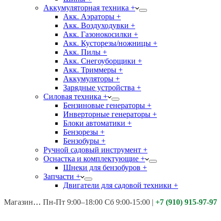
Аккумуляторная техника +
Акк. Аэраторы +
Акк. Воздуходувки +
Акк. Газонокосилки +
Акк. Кусторезы/ножницы +
Акк. Пилы +
Акк. Снегоуборщики +
Акк. Триммеры +
Аккумуляторы +
Зарядные устройства +
Силовая техника +
Бензиновые генераторы +
Инверторные генераторы +
Блоки автоматики +
Бензорезы +
Бензобуры +
Ручной садовый инструмент +
Оснастка и комплектующие +
Шнеки для бензобуров +
Запчасти +
Двигатели для садовой техники +
Магазины:
Калуга ул. Московская д.113
Пн-Пт 9:00–18:00 Сб 9:00-15:00
|
+7 (910) 915-97-97