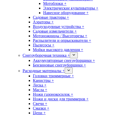
Мотоблоки +
Электрические культиваторы +
Навесное оборудование +
Садовые тракторы +
Аэраторы +
Воздуходувные устройства +
Садовые измельчители +
Мотоножницы / Высоторезы +
Распылители и опрыскиватели +
Пылесосы +
Мойки высокого давления +
Снегоуборочная техника +
Аккумуляторные снегоуборщики +
Бензиновые снегоуборщики +
Расходные материалы +
Головки триммерные +
Канистры +
Леска +
Масла +
Ножи газонокосилок +
Ножи и диски для триммеров +
Свечи +
Смазки +
Цепи +