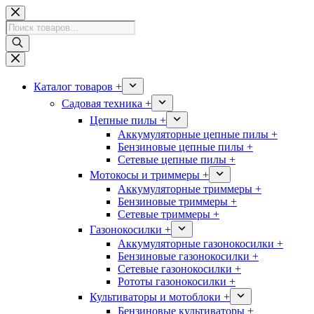
Перейти
к
Поиск
сути
товаров
Каталог товаров +
Садовая техника +
Цепные пилы +
Аккумуляторные цепные пилы +
Бензиновые цепные пилы +
Сетевые цепные пилы +
Мотокосы и триммеры +
Аккумуляторные триммеры +
Бензиновые триммеры +
Сетевые триммеры +
Газонокосилки +
Аккумуляторные газонокосилки +
Бензиновые газонокосилки +
Сетевые газонокосилки +
Рототы газонокосилки +
Культиваторы и мотоблоки +
Бензиновые культиваторы +