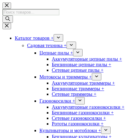
Перейти
к
Поиск
сути
товаров
Каталог товаров +
Садовая техника +
Цепные пилы +
Аккумуляторные цепные пилы +
Бензиновые цепные пилы +
Сетевые цепные пилы +
Мотокосы и триммеры +
Аккумуляторные триммеры +
Бензиновые триммеры +
Сетевые триммеры +
Газонокосилки +
Аккумуляторные газонокосилки +
Бензиновые газонокосилки +
Сетевые газонокосилки +
Рототы газонокосилки +
Культиваторы и мотоблоки +
Бензиновые культиваторы +