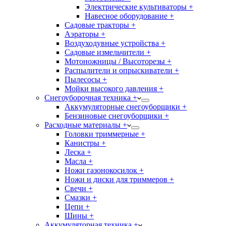
Электрические культиваторы +
Навесное оборудование +
Садовые тракторы +
Аэраторы +
Воздуходувные устройства +
Садовые измельчители +
Мотоножницы / Высоторезы +
Распылители и опрыскиватели +
Пылесосы +
Мойки высокого давления +
Снегоуборочная техника +
Аккумуляторные снегоуборщики +
Бензиновые снегоуборщики +
Расходные материалы +
Головки триммерные +
Канистры +
Леска +
Масла +
Ножи газонокосилок +
Ножи и диски для триммеров +
Свечи +
Смазки +
Цепи +
Шины +
Аккумуляторная техника +