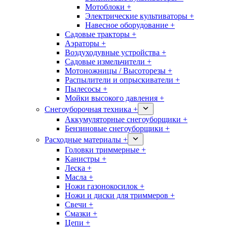
Мотоблоки +
Электрические культиваторы +
Навесное оборудование +
Садовые тракторы +
Аэраторы +
Воздуходувные устройства +
Садовые измельчители +
Мотоножницы / Высоторезы +
Распылители и опрыскиватели +
Пылесосы +
Мойки высокого давления +
Снегоуборочная техника +
Аккумуляторные снегоуборщики +
Бензиновые снегоуборщики +
Расходные материалы +
Головки триммерные +
Канистры +
Леска +
Масла +
Ножи газонокосилок +
Ножи и диски для триммеров +
Свечи +
Смазки +
Цепи +