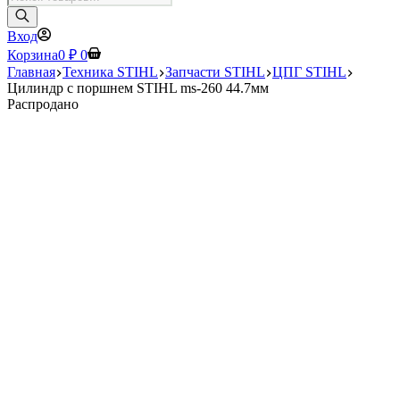
товаров
Вход
Корзина
0
₽
0
Главная
Техника STIHL
Запчасти STIHL
ЦПГ STIHL
Цилиндр с поршнем STIHL ms-260 44.7мм
Распродано