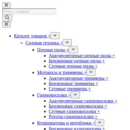
Перейти
к
Поиск
сути
товаров
Каталог товаров +
Садовая техника +
Цепные пилы +
Аккумуляторные цепные пилы +
Бензиновые цепные пилы +
Сетевые цепные пилы +
Мотокосы и триммеры +
Аккумуляторные триммеры +
Бензиновые триммеры +
Сетевые триммеры +
Газонокосилки +
Аккумуляторные газонокосилки +
Бензиновые газонокосилки +
Сетевые газонокосилки +
Рототы газонокосилки +
Культиваторы и мотоблоки +
Бензиновые культиваторы +