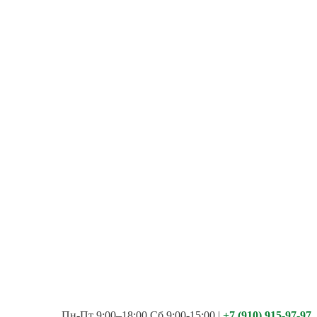
Пн-Пт 9:00–18:00 Сб 9:00-15:00
|
+7 (910) 915-97-97