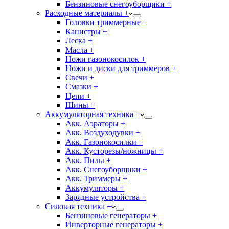
Бензиновые снегоуборщики +
Расходные материалы +
Головки триммерные +
Канистры +
Леска +
Масла +
Ножи газонокосилок +
Ножи и диски для триммеров +
Свечи +
Смазки +
Цепи +
Шины +
Аккумуляторная техника +
Акк. Аэраторы +
Акк. Воздуходувки +
Акк. Газонокосилки +
Акк. Кусторезы/ножницы +
Акк. Пилы +
Акк. Снегоуборщики +
Акк. Триммеры +
Аккумуляторы +
Зарядные устройства +
Силовая техника +
Бензиновые генераторы +
Инверторные генераторы +