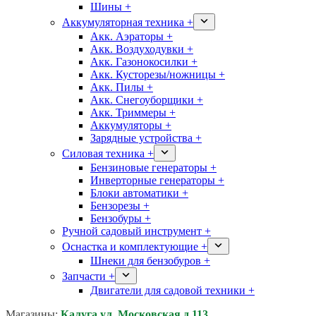
Шины +
Аккумуляторная техника +
Акк. Аэраторы +
Акк. Воздуходувки +
Акк. Газонокосилки +
Акк. Кусторезы/ножницы +
Акк. Пилы +
Акк. Снегоуборщики +
Акк. Триммеры +
Аккумуляторы +
Зарядные устройства +
Силовая техника +
Бензиновые генераторы +
Инверторные генераторы +
Блоки автоматики +
Бензорезы +
Бензобуры +
Ручной садовый инструмент +
Оснастка и комплектующие +
Шнеки для бензобуров +
Запчасти +
Двигатели для садовой техники +
Магазины:
Калуга ул. Московская д.113