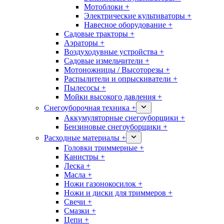
Мотоблоки +
Электрические культиваторы +
Навесное оборудование +
Садовые тракторы +
Аэраторы +
Воздуходувные устройства +
Садовые измельчители +
Мотоножницы / Высоторезы +
Распылители и опрыскиватели +
Пылесосы +
Мойки высокого давления +
Снегоуборочная техника +
Аккумуляторные снегоуборщики +
Бензиновые снегоуборщики +
Расходные материалы +
Головки триммерные +
Канистры +
Леска +
Масла +
Ножи газонокосилок +
Ножи и диски для триммеров +
Свечи +
Смазки +
Цепи +