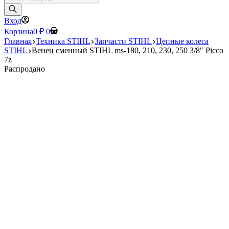
товаров
Вход
Корзина
0
₽
0
Главная
Техника STIHL
Запчасти STIHL
Цепные колеса
STIHL
Венец сменный STIHL ms-180, 210, 230, 250 3/8″ Picco
7z
Распродано