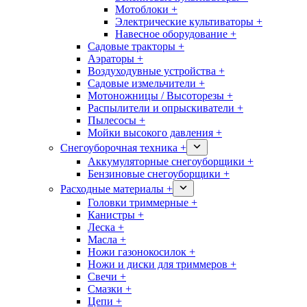
Мотоблоки +
Электрические культиваторы +
Навесное оборудование +
Садовые тракторы +
Аэраторы +
Воздуходувные устройства +
Садовые измельчители +
Мотоножницы / Высоторезы +
Распылители и опрыскиватели +
Пылесосы +
Мойки высокого давления +
Снегоуборочная техника +
Аккумуляторные снегоуборщики +
Бензиновые снегоуборщики +
Расходные материалы +
Головки триммерные +
Канистры +
Леска +
Масла +
Ножи газонокосилок +
Ножи и диски для триммеров +
Свечи +
Смазки +
Цепи +