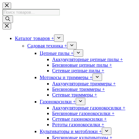
Перейти
к
Поиск
сути
товаров
Каталог товаров +
Садовая техника +
Цепные пилы +
Аккумуляторные цепные пилы +
Бензиновые цепные пилы +
Сетевые цепные пилы +
Мотокосы и триммеры +
Аккумуляторные триммеры +
Бензиновые триммеры +
Сетевые триммеры +
Газонокосилки +
Аккумуляторные газонокосилки +
Бензиновые газонокосилки +
Сетевые газонокосилки +
Рототы газонокосилки +
Культиваторы и мотоблоки +
Бензиновые культиваторы +