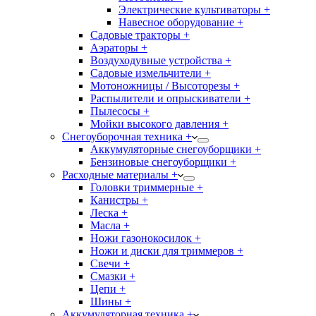
Электрические культиваторы +
Навесное оборудование +
Садовые тракторы +
Аэраторы +
Воздуходувные устройства +
Садовые измельчители +
Мотоножницы / Высоторезы +
Распылители и опрыскиватели +
Пылесосы +
Мойки высокого давления +
Снегоуборочная техника +
Аккумуляторные снегоуборщики +
Бензиновые снегоуборщики +
Расходные материалы +
Головки триммерные +
Канистры +
Леска +
Масла +
Ножи газонокосилок +
Ножи и диски для триммеров +
Свечи +
Смазки +
Цепи +
Шины +
Аккумуляторная техника +