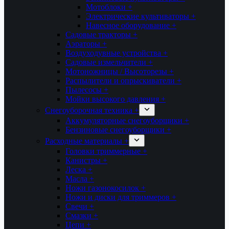
Мотоблоки +
Электрические культиваторы +
Навесное оборудование +
Садовые тракторы +
Аэраторы +
Воздуходувные устройства +
Садовые измельчители +
Мотоножницы / Высоторезы +
Распылители и опрыскиватели +
Пылесосы +
Мойки высокого давления +
Снегоуборочная техника +
Аккумуляторные снегоуборщики +
Бензиновые снегоуборщики +
Расходные материалы +
Головки триммерные +
Канистры +
Леска +
Масла +
Ножи газонокосилок +
Ножи и диски для триммеров +
Свечи +
Смазки +
Цепи +