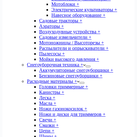
Мотоблоки +
Электрические культиваторы +
Навесное оборудование +
Садовые тракторы +
Аэраторы +
Воздуходувные устройства +
Садовые измельчители +
Мотоножницы / Высоторезы +
Распылители и опрыскиватели +
Пылесосы +
Мойки высокого давления +
Снегоуборочная техника +
Аккумуляторные снегоуборщики +
Бензиновые снегоуборщики +
Расходные материалы +
Головки триммерные +
Канистры +
Леска +
Масла +
Ножи газонокосилок +
Ножи и диски для триммеров +
Свечи +
Смазки +
Цепи +
Шины +