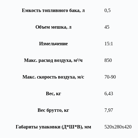
Емкость топливного бака, л
0,5
Объем мешка, л
45
Измельчение
15:1
Макс. расход воздуха, м³/ч
850
Макс. скорость воздуха, м/с
70-90
Вес, кг
6,43
Вес брутто, кг
7,97
Габариты упаковки (Д*Ш*В), мм
520х280х420