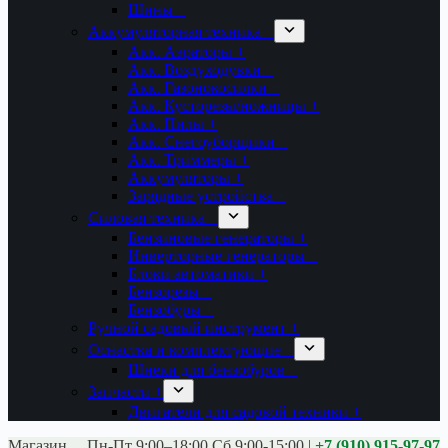
Шины +
Аккумуляторная техника +
Акк. Аэраторы +
Акк. Воздуходувки +
Акк. Газонокосилки +
Акк. Кусторезы/ножницы +
Акк. Пилы +
Акк. Снегоуборщики +
Акк. Триммеры +
Аккумуляторы +
Зарядные устройства +
Силовая техника +
Бензиновые генераторы +
Инверторные генераторы +
Блоки автоматики +
Бензорезы +
Бензобуры +
Ручной садовый инструмент +
Оснастка и комплектующие +
Шнеки для бензобуров +
Запчасти +
Двигатели для садовой техники +
Магазины:
Калуга ул. Московская д.113
Пн-Пт 9:00–18:00 Сб 9:00-15:00
|
+7 (910) 915-97-97