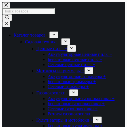
Перейти
к
Поиск
сути
товаров
Каталог товаров +
Садовая техника +
Цепные пилы +
Аккумуляторные цепные пилы +
Бензиновые цепные пилы +
Сетевые цепные пилы +
Мотокосы и триммеры +
Аккумуляторные триммеры +
Бензиновые триммеры +
Сетевые триммеры +
Газонокосилки +
Аккумуляторные газонокосилки +
Бензиновые газонокосилки +
Сетевые газонокосилки +
Рототы газонокосилки +
Культиваторы и мотоблоки +
Бензиновые культиваторы +