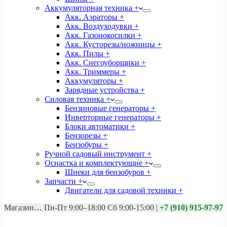
Аккумуляторная техника +
Акк. Аэраторы +
Акк. Воздуходувки +
Акк. Газонокосилки +
Акк. Кусторезы/ножницы +
Акк. Пилы +
Акк. Снегоуборщики +
Акк. Триммеры +
Аккумуляторы +
Зарядные устройства +
Силовая техника +
Бензиновые генераторы +
Инверторные генераторы +
Блоки автоматики +
Бензорезы +
Бензобуры +
Ручной садовый инструмент +
Оснастка и комплектующие +
Шнеки для бензобуров +
Запчасти +
Двигатели для садовой техники +
Магазины:
Калуга ул. Московская д.113
Пн-Пт 9:00–18:00 Сб 9:00-15:00
|
+7 (910) 915-97-97