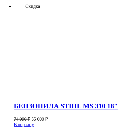
Скидка
БЕНЗОПИЛА STIHL MS 310 18″
Первоначальная
Текущая
74 990
₽
55 000
₽
цена
цена:
В корзину
составляла
55