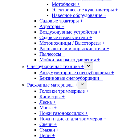
Мотоблоки +
Электрические культиваторы +
Навесное оборудование +
Садовые тракторы +
Аэраторы +
Воздуходувные устройства +
Садовые измельчители +
Мотоножницы / Высоторезы +
Распылители и опрыскиватели +
Пылесосы +
Мойки высокого давления +
Снегоуборочная техника +
Аккумуляторные снегоуборщики +
Бензиновые снегоуборщики +
Расходные материалы +
Головки триммерные +
Канистры +
Леска +
Масла +
Ножи газонокосилок +
Ножи и диски для триммеров +
Свечи +
Смазки +
Цепи +