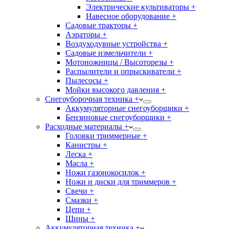
Электрические культиваторы +
Навесное оборудование +
Садовые тракторы +
Аэраторы +
Воздуходувные устройства +
Садовые измельчители +
Мотоножницы / Высоторезы +
Распылители и опрыскиватели +
Пылесосы +
Мойки высокого давления +
Снегоуборочная техника +
Аккумуляторные снегоуборщики +
Бензиновые снегоуборщики +
Расходные материалы +
Головки триммерные +
Канистры +
Леска +
Масла +
Ножи газонокосилок +
Ножи и диски для триммеров +
Свечи +
Смазки +
Цепи +
Шины +
Аккумуляторная техника +