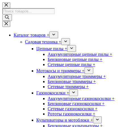
Перейти
к
Поиск
сути
товаров
Каталог товаров +
Садовая техника +
Цепные пилы +
Аккумуляторные цепные пилы +
Бензиновые цепные пилы +
Сетевые цепные пилы +
Мотокосы и триммеры +
Аккумуляторные триммеры +
Бензиновые триммеры +
Сетевые триммеры +
Газонокосилки +
Аккумуляторные газонокосилки +
Бензиновые газонокосилки +
Сетевые газонокосилки +
Рототы газонокосилки +
Культиваторы и мотоблоки +
Бензиновые культиваторы +