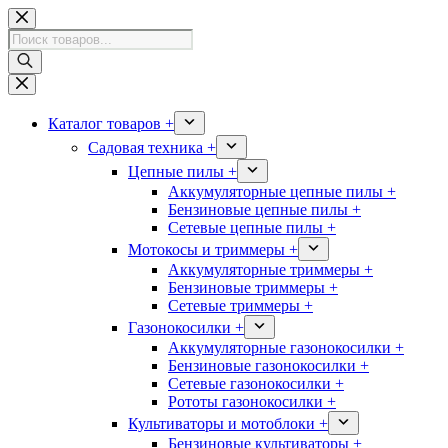
Перейти
к
Поиск
сути
товаров
Каталог товаров +
Садовая техника +
Цепные пилы +
Аккумуляторные цепные пилы +
Бензиновые цепные пилы +
Сетевые цепные пилы +
Мотокосы и триммеры +
Аккумуляторные триммеры +
Бензиновые триммеры +
Сетевые триммеры +
Газонокосилки +
Аккумуляторные газонокосилки +
Бензиновые газонокосилки +
Сетевые газонокосилки +
Рототы газонокосилки +
Культиваторы и мотоблоки +
Бензиновые культиваторы +