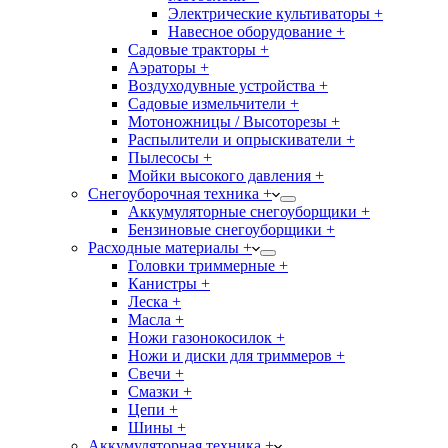
Электрические культиваторы +
Навесное оборудование +
Садовые тракторы +
Аэраторы +
Воздуходувные устройства +
Садовые измельчители +
Мотоножницы / Высоторезы +
Распылители и опрыскиватели +
Пылесосы +
Мойки высокого давления +
Снегоуборочная техника +
Аккумуляторные снегоуборщики +
Бензиновые снегоуборщики +
Расходные материалы +
Головки триммерные +
Канистры +
Леска +
Масла +
Ножи газонокосилок +
Ножи и диски для триммеров +
Свечи +
Смазки +
Цепи +
Шины +
Аккумуляторная техника +