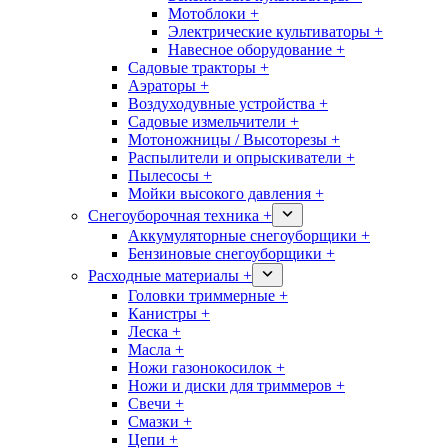
Мотоблоки +
Электрические культиваторы +
Навесное оборудование +
Садовые тракторы +
Аэраторы +
Воздуходувные устройства +
Садовые измельчители +
Мотоножницы / Высоторезы +
Распылители и опрыскиватели +
Пылесосы +
Мойки высокого давления +
Снегоуборочная техника +
Аккумуляторные снегоуборщики +
Бензиновые снегоуборщики +
Расходные материалы +
Головки триммерные +
Канистры +
Леска +
Масла +
Ножи газонокосилок +
Ножи и диски для триммеров +
Свечи +
Смазки +
Цепи +