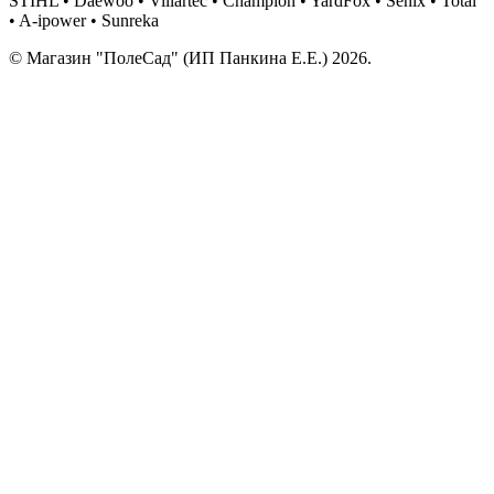
STIHL • Daewoo • Villartec • Champion • YardFox • Senix • Total
• A-ipower • Sunreka
© Магазин "ПолеСад" (ИП Панкина Е.Е.) 2026.