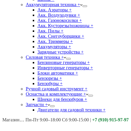
Аккумуляторная техника +
Акк. Аэраторы +
Акк. Воздуходувки +
Акк. Газонокосилки +
Акк. Кусторезы/ножницы +
Акк. Пилы +
Акк. Снегоуборщики +
Акк. Триммеры +
Аккумуляторы +
Зарядные устройства +
Силовая техника +
Бензиновые генераторы +
Инверторные генераторы +
Блоки автоматики +
Бензорезы +
Бензобуры +
Ручной садовый инструмент +
Оснастка и комплектующие +
Шнеки для бензобуров +
Запчасти +
Двигатели для садовой техники +
Магазины:
Калуга ул. Московская д.113
Пн-Пт 9:00–18:00 Сб 9:00-15:00
|
+7 (910) 915-97-97