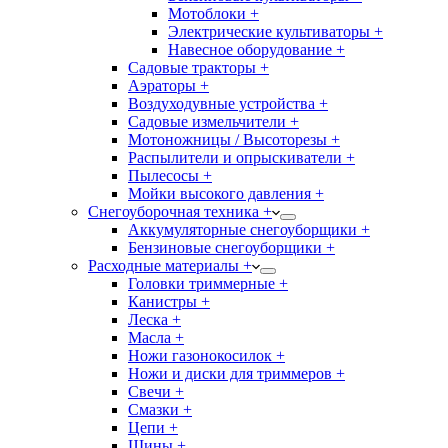
Мотоблоки +
Электрические культиваторы +
Навесное оборудование +
Садовые тракторы +
Аэраторы +
Воздуходувные устройства +
Садовые измельчители +
Мотоножницы / Высоторезы +
Распылители и опрыскиватели +
Пылесосы +
Мойки высокого давления +
Снегоуборочная техника +
Аккумуляторные снегоуборщики +
Бензиновые снегоуборщики +
Расходные материалы +
Головки триммерные +
Канистры +
Леска +
Масла +
Ножи газонокосилок +
Ножи и диски для триммеров +
Свечи +
Смазки +
Цепи +
Шины +