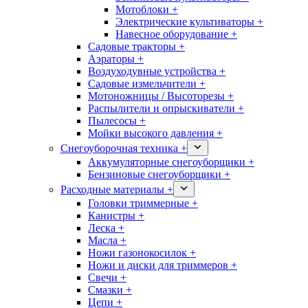
Мотоблоки +
Электрические культиваторы +
Навесное оборудование +
Садовые тракторы +
Аэраторы +
Воздуходувные устройства +
Садовые измельчители +
Мотоножницы / Высоторезы +
Распылители и опрыскиватели +
Пылесосы +
Мойки высокого давления +
Снегоуборочная техника +
Аккумуляторные снегоуборщики +
Бензиновые снегоуборщики +
Расходные материалы +
Головки триммерные +
Канистры +
Леска +
Масла +
Ножи газонокосилок +
Ножи и диски для триммеров +
Свечи +
Смазки +
Цепи +