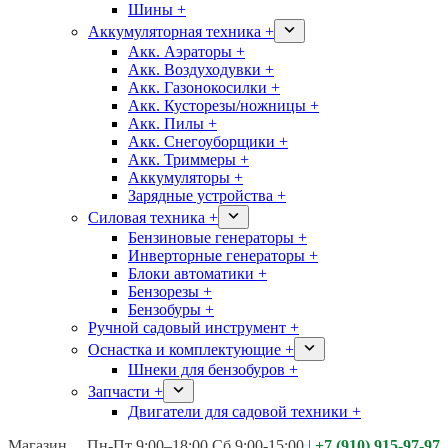
Шины +
Аккумуляторная техника +
Акк. Аэраторы +
Акк. Воздуходувки +
Акк. Газонокосилки +
Акк. Кусторезы/ножницы +
Акк. Пилы +
Акк. Снегоуборщики +
Акк. Триммеры +
Аккумуляторы +
Зарядные устройства +
Силовая техника +
Бензиновые генераторы +
Инверторные генераторы +
Блоки автоматики +
Бензорезы +
Бензобуры +
Ручной садовый инструмент +
Оснастка и комплектующие +
Шнеки для бензобуров +
Запчасти +
Двигатели для садовой техники +
Магазины:
Калуга ул. Московская д.113
Пн-Пт 9:00–18:00 Сб 9:00-15:00
|
+7 (910) 915-97-97