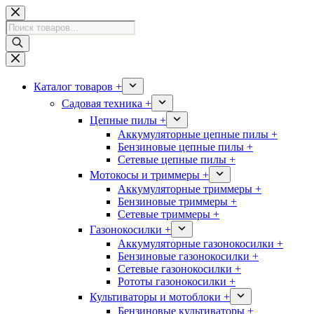
Перейти
к
Поиск
сути
товаров
Каталог товаров +
Садовая техника +
Цепные пилы +
Аккумуляторные цепные пилы +
Бензиновые цепные пилы +
Сетевые цепные пилы +
Мотокосы и триммеры +
Аккумуляторные триммеры +
Бензиновые триммеры +
Сетевые триммеры +
Газонокосилки +
Аккумуляторные газонокосилки +
Бензиновые газонокосилки +
Сетевые газонокосилки +
Рототы газонокосилки +
Культиваторы и мотоблоки +
Бензиновые культиваторы +