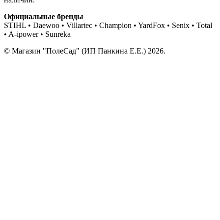
Официальные бренды
STIHL • Daewoo • Villartec • Champion • YardFox • Senix • Total
• A-ipower • Sunreka
© Магазин "ПолеСад" (ИП Панкина Е.Е.) 2026.