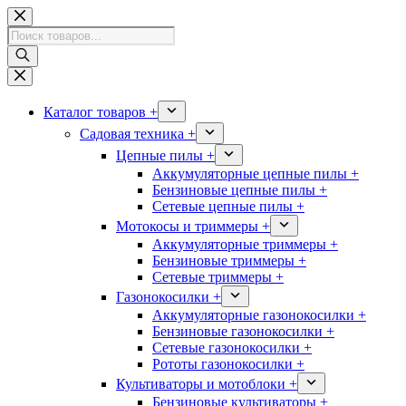
Перейти
к
Поиск
сути
товаров
Каталог товаров +
Садовая техника +
Цепные пилы +
Аккумуляторные цепные пилы +
Бензиновые цепные пилы +
Сетевые цепные пилы +
Мотокосы и триммеры +
Аккумуляторные триммеры +
Бензиновые триммеры +
Сетевые триммеры +
Газонокосилки +
Аккумуляторные газонокосилки +
Бензиновые газонокосилки +
Сетевые газонокосилки +
Рототы газонокосилки +
Культиваторы и мотоблоки +
Бензиновые культиваторы +