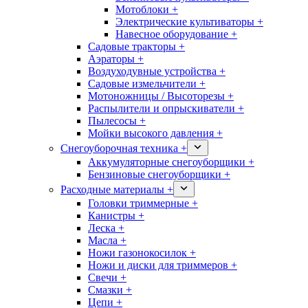
Мотоблоки +
Электрические культиваторы +
Навесное оборудование +
Садовые тракторы +
Аэраторы +
Воздуходувные устройства +
Садовые измельчители +
Мотоножницы / Высоторезы +
Распылители и опрыскиватели +
Пылесосы +
Мойки высокого давления +
Снегоуборочная техника +
Аккумуляторные снегоуборщики +
Бензиновые снегоуборщики +
Расходные материалы +
Головки триммерные +
Канистры +
Леска +
Масла +
Ножи газонокосилок +
Ножи и диски для триммеров +
Свечи +
Смазки +
Цепи +