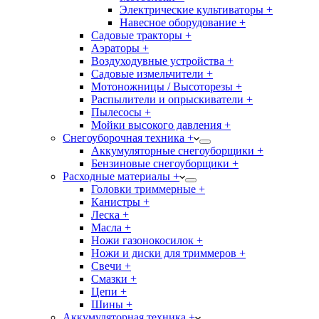
Электрические культиваторы +
Навесное оборудование +
Садовые тракторы +
Аэраторы +
Воздуходувные устройства +
Садовые измельчители +
Мотоножницы / Высоторезы +
Распылители и опрыскиватели +
Пылесосы +
Мойки высокого давления +
Снегоуборочная техника +
Аккумуляторные снегоуборщики +
Бензиновые снегоуборщики +
Расходные материалы +
Головки триммерные +
Канистры +
Леска +
Масла +
Ножи газонокосилок +
Ножи и диски для триммеров +
Свечи +
Смазки +
Цепи +
Шины +
Аккумуляторная техника +