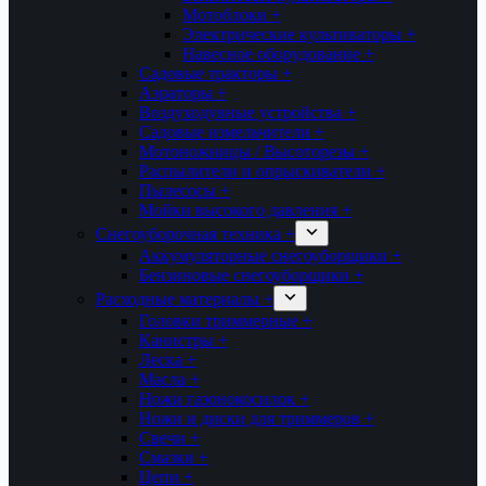
Мотоблоки +
Электрические культиваторы +
Навесное оборудование +
Садовые тракторы +
Аэраторы +
Воздуходувные устройства +
Садовые измельчители +
Мотоножницы / Высоторезы +
Распылители и опрыскиватели +
Пылесосы +
Мойки высокого давления +
Снегоуборочная техника +
Аккумуляторные снегоуборщики +
Бензиновые снегоуборщики +
Расходные материалы +
Головки триммерные +
Канистры +
Леска +
Масла +
Ножи газонокосилок +
Ножи и диски для триммеров +
Свечи +
Смазки +
Цепи +