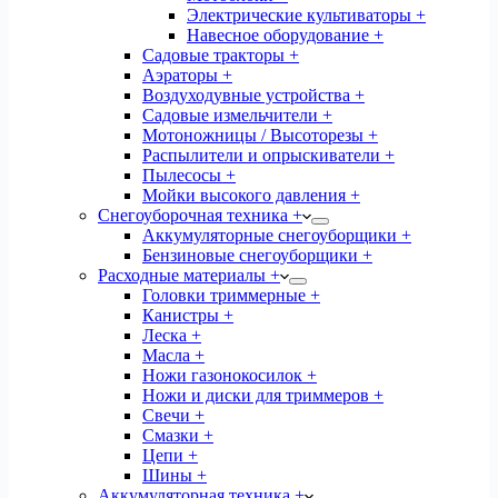
Электрические культиваторы +
Навесное оборудование +
Садовые тракторы +
Аэраторы +
Воздуходувные устройства +
Садовые измельчители +
Мотоножницы / Высоторезы +
Распылители и опрыскиватели +
Пылесосы +
Мойки высокого давления +
Снегоуборочная техника +
Аккумуляторные снегоуборщики +
Бензиновые снегоуборщики +
Расходные материалы +
Головки триммерные +
Канистры +
Леска +
Масла +
Ножи газонокосилок +
Ножи и диски для триммеров +
Свечи +
Смазки +
Цепи +
Шины +
Аккумуляторная техника +