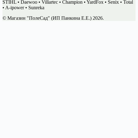
STIHL • Daewoo • Villartec • Champion • YardFox • Senix • Total
• A-ipower • Sunreka
© Магазин "ПолеСад" (ИП Панкина Е.Е.) 2026.