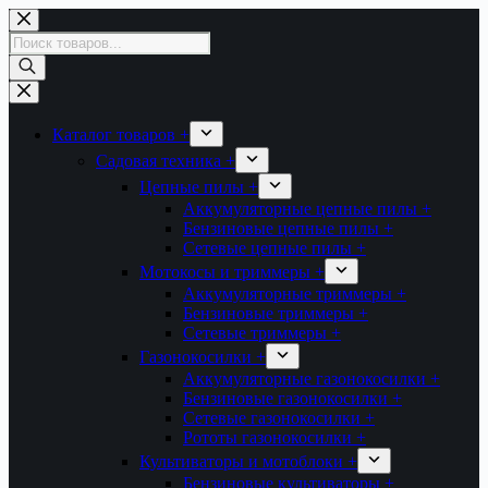
Перейти
к
Поиск
сути
товаров
Каталог товаров +
Садовая техника +
Цепные пилы +
Аккумуляторные цепные пилы +
Бензиновые цепные пилы +
Сетевые цепные пилы +
Мотокосы и триммеры +
Аккумуляторные триммеры +
Бензиновые триммеры +
Сетевые триммеры +
Газонокосилки +
Аккумуляторные газонокосилки +
Бензиновые газонокосилки +
Сетевые газонокосилки +
Рототы газонокосилки +
Культиваторы и мотоблоки +
Бензиновые культиваторы +