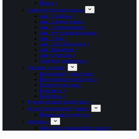
Шины +
Аккумуляторная техника +
Акк. Аэраторы +
Акк. Воздуходувки +
Акк. Газонокосилки +
Акк. Кусторезы/ножницы +
Акк. Пилы +
Акк. Снегоуборщики +
Акк. Триммеры +
Аккумуляторы +
Зарядные устройства +
Силовая техника +
Бензиновые генераторы +
Инверторные генераторы +
Блоки автоматики +
Бензорезы +
Бензобуры +
Ручной садовый инструмент +
Оснастка и комплектующие +
Шнеки для бензобуров +
Запчасти +
Двигатели для садовой техники +