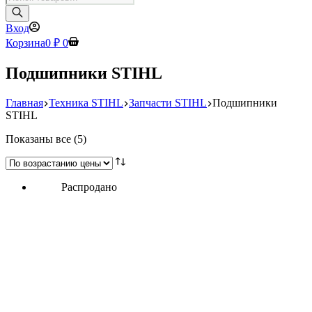
товаров
Вход
Корзина
0
₽
0
Подшипники STIHL
Главная
Техника STIHL
Запчасти STIHL
Подшипники
STIHL
Цены:
Показаны все (5)
по
возрастанию
Распродано