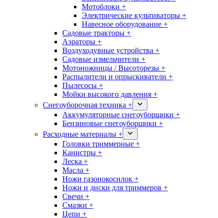
Мотоблоки +
Электрические культиваторы +
Навесное оборудование +
Садовые тракторы +
Аэраторы +
Воздуходувные устройства +
Садовые измельчители +
Мотоножницы / Высоторезы +
Распылители и опрыскиватели +
Пылесосы +
Мойки высокого давления +
Снегоуборочная техника +
Аккумуляторные снегоуборщики +
Бензиновые снегоуборщики +
Расходные материалы +
Головки триммерные +
Канистры +
Леска +
Масла +
Ножи газонокосилок +
Ножи и диски для триммеров +
Свечи +
Смазки +
Цепи +