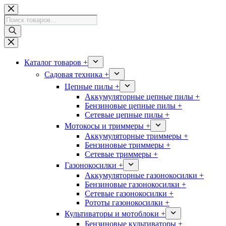
Перейти
к
Поиск
сути
товаров
Каталог товаров +
Садовая техника +
Цепные пилы +
Аккумуляторные цепные пилы +
Бензиновые цепные пилы +
Сетевые цепные пилы +
Мотокосы и триммеры +
Аккумуляторные триммеры +
Бензиновые триммеры +
Сетевые триммеры +
Газонокосилки +
Аккумуляторные газонокосилки +
Бензиновые газонокосилки +
Сетевые газонокосилки +
Рототы газонокосилки +
Культиваторы и мотоблоки +
Бензиновые культиваторы +