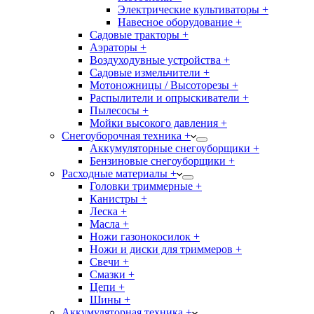
Электрические культиваторы +
Навесное оборудование +
Садовые тракторы +
Аэраторы +
Воздуходувные устройства +
Садовые измельчители +
Мотоножницы / Высоторезы +
Распылители и опрыскиватели +
Пылесосы +
Мойки высокого давления +
Снегоуборочная техника +
Аккумуляторные снегоуборщики +
Бензиновые снегоуборщики +
Расходные материалы +
Головки триммерные +
Канистры +
Леска +
Масла +
Ножи газонокосилок +
Ножи и диски для триммеров +
Свечи +
Смазки +
Цепи +
Шины +
Аккумуляторная техника +