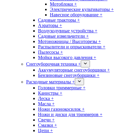
Мотоблоки +
Электрические культиваторы +
Навесное оборудование +
Садовые тракторы +
Аэраторы +
Воздуходувные устройства +
Садовые измельчители +
Мотоножницы / Высоторезы +
Распылители и опрыскиватели +
Пылесосы +
Мойки высокого давления +
Снегоуборочная техника +
Аккумуляторные снегоуборщики +
Бензиновые снегоуборщики +
Расходные материалы +
Головки триммерные +
Канистры +
Леска +
Масла +
Ножи газонокосилок +
Ножи и диски для триммеров +
Свечи +
Смазки +
Цепи +