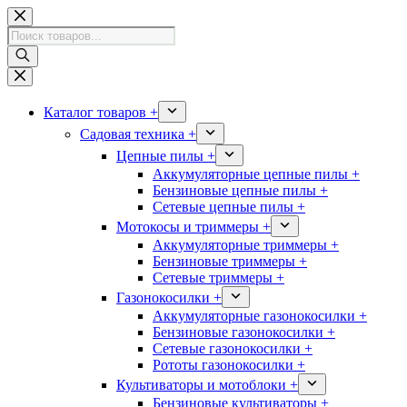
Перейти
к
Поиск
сути
товаров
Каталог товаров +
Садовая техника +
Цепные пилы +
Аккумуляторные цепные пилы +
Бензиновые цепные пилы +
Сетевые цепные пилы +
Мотокосы и триммеры +
Аккумуляторные триммеры +
Бензиновые триммеры +
Сетевые триммеры +
Газонокосилки +
Аккумуляторные газонокосилки +
Бензиновые газонокосилки +
Сетевые газонокосилки +
Рототы газонокосилки +
Культиваторы и мотоблоки +
Бензиновые культиваторы +