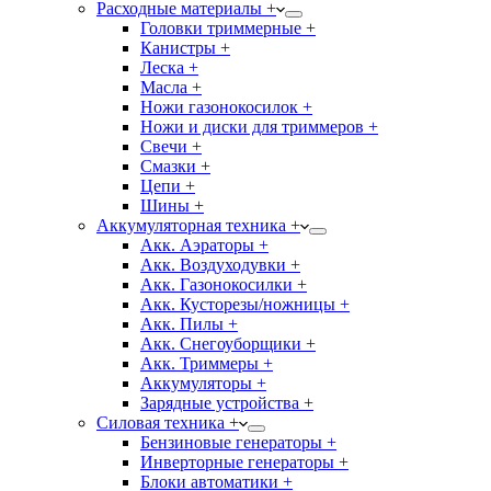
Расходные материалы +
Головки триммерные +
Канистры +
Леска +
Масла +
Ножи газонокосилок +
Ножи и диски для триммеров +
Свечи +
Смазки +
Цепи +
Шины +
Аккумуляторная техника +
Акк. Аэраторы +
Акк. Воздуходувки +
Акк. Газонокосилки +
Акк. Кусторезы/ножницы +
Акк. Пилы +
Акк. Снегоуборщики +
Акк. Триммеры +
Аккумуляторы +
Зарядные устройства +
Силовая техника +
Бензиновые генераторы +
Инверторные генераторы +
Блоки автоматики +