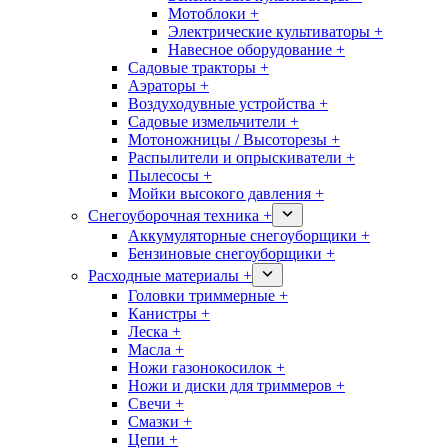
Мотоблоки +
Электрические культиваторы +
Навесное оборудование +
Садовые тракторы +
Аэраторы +
Воздуходувные устройства +
Садовые измельчители +
Мотоножницы / Высоторезы +
Распылители и опрыскиватели +
Пылесосы +
Мойки высокого давления +
Снегоуборочная техника +
Аккумуляторные снегоуборщики +
Бензиновые снегоуборщики +
Расходные материалы +
Головки триммерные +
Канистры +
Леска +
Масла +
Ножи газонокосилок +
Ножи и диски для триммеров +
Свечи +
Смазки +
Цепи +