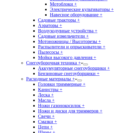
Мотоблоки +
Электрические культиваторы +
Навесное оборудование +
Садовые тракторы +
Аэраторы +
Воздуходувные устройства +
Садовые измельчители +
Мотоножницы / Высоторезы +
Распылители и опрыскиватели +
Пылесосы +
Мойки высокого давления +
Снегоуборочная техника +
Аккумуляторные снегоуборщики +
Бензиновые снегоуборщики +
Расходные материалы +
Головки триммерные +
Канистры +
Леска +
Масла +
Ножи газонокосилок +
Ножи и диски для триммеров +
Свечи +
Смазки +
Цепи +
Шины +