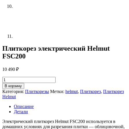
Плиткорез электрический Helmut
FSC200
10 490
₽
Количество
товара
В корзину
Плиткорез
Категория:
Плиткорезы
Метки:
helmut
,
Плиткорез
,
Плиткорез
электрический
Helmut
Helmut
FSC200
Описание
Детали
Электрический плиткорез Helmut FSC200 используется в
домашних условиях для разрезания плитки — облицовочной,