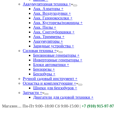
Аккумуляторная техника +
Акк. Аэраторы +
Акк. Воздуходувки +
Акк. Газонокосилки +
Акк. Кусторезы/ножницы +
Акк. Пилы +
Акк. Снегоуборщики +
Акк. Триммеры +
Аккумуляторы +
Зарядные устройства +
Силовая техника +
Бензиновые генераторы +
Инверторные генераторы +
Блоки автоматики +
Бензорезы +
Бензобуры +
Ручной садовый инструмент +
Оснастка и комплектующие +
Шнеки для бензобуров +
Запчасти +
Двигатели для садовой техники +
Магазины:
Калуга ул. Московская д.113
Пн-Пт 9:00–18:00 Сб 9:00-15:00
|
+7 (910) 915-97-97