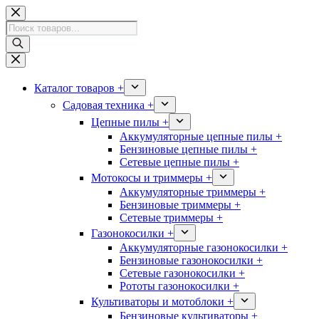
Перейти
к
Поиск
сути
товаров
Каталог товаров +
Садовая техника +
Цепные пилы +
Аккумуляторные цепные пилы +
Бензиновые цепные пилы +
Сетевые цепные пилы +
Мотокосы и триммеры +
Аккумуляторные триммеры +
Бензиновые триммеры +
Сетевые триммеры +
Газонокосилки +
Аккумуляторные газонокосилки +
Бензиновые газонокосилки +
Сетевые газонокосилки +
Рототы газонокосилки +
Культиваторы и мотоблоки +
Бензиновые культиваторы +