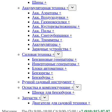
Шины +
Аккумуляторная техника +
Акк. Аэраторы +
Акк. Воздуходувки +
Акк. Газонокосилки +
Акк. Кусторезы/ножницы +
Акк. Пилы +
Акк. Снегоуборщики +
Акк. Триммеры +
Аккумуляторы +
Зарядные устройства +
Силовая техника +
Бензиновые генераторы +
Инверторные генераторы +
Блоки автоматики +
Бензорезы +
Бензобуры +
Ручной садовый инструмент +
Оснастка и комплектующие +
Шнеки для бензобуров +
Запчасти +
Двигатели для садовой техники +
Магазины:
Калуга ул. Московская д.113
Пн-Пт 9:00–18:00 Сб 9:00-15:00
|
+7 (910) 915-97-97