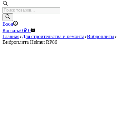
Поиск
товаров
Вход
Корзина
0
₽
0
Главная
Для строительства и ремонта
Виброплиты
Виброплита Helmut RP86