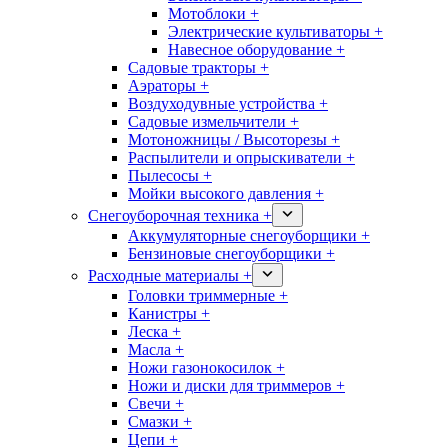
Мотоблоки +
Электрические культиваторы +
Навесное оборудование +
Садовые тракторы +
Аэраторы +
Воздуходувные устройства +
Садовые измельчители +
Мотоножницы / Высоторезы +
Распылители и опрыскиватели +
Пылесосы +
Мойки высокого давления +
Снегоуборочная техника +
Аккумуляторные снегоуборщики +
Бензиновые снегоуборщики +
Расходные материалы +
Головки триммерные +
Канистры +
Леска +
Масла +
Ножи газонокосилок +
Ножи и диски для триммеров +
Свечи +
Смазки +
Цепи +