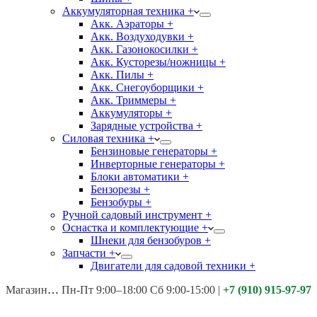
Аккумуляторная техника +
Акк. Аэраторы +
Акк. Воздуходувки +
Акк. Газонокосилки +
Акк. Кусторезы/ножницы +
Акк. Пилы +
Акк. Снегоуборщики +
Акк. Триммеры +
Аккумуляторы +
Зарядные устройства +
Силовая техника +
Бензиновые генераторы +
Инверторные генераторы +
Блоки автоматики +
Бензорезы +
Бензобуры +
Ручной садовый инструмент +
Оснастка и комплектующие +
Шнеки для бензобуров +
Запчасти +
Двигатели для садовой техники +
Магазины:
Калуга ул. Московская д.113
Пн-Пт 9:00–18:00 Сб 9:00-15:00
|
+7 (910) 915-97-97