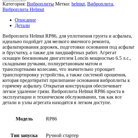
Виброплита
Категория:
Виброплиты
Метки:
helmut
,
Виброплита
,
Helmut
Виброплита Helmut
RP86
Описание
Детали
Виброплита Helmut RP86, для уплотнения грунта и асфальта,
идеально подойдет для мелкого ямочного ремонта,
асфальтирования дорожек, подготовки основания под асфальт
и брусчатку, а также для ландшафтных работ. Агрегат
оснащен бензиновым двигателем Loncin мощностью 6.5 л.с.,
складными ручками, полиуретановым матом и
транспортными колесами, что значительно упрощает
транспортировку устройства, а также системой орошения,
которая предотвратит прилипание основания виброплиты к
горячему асфальту. Открытая конструкция обеспечивает
легкое удаление грязи. Виброплита Helmut RP86 проста в
эксплуатации и техническом обслуживании, так как все
детали и узлы агрегата находятся в легком доступе.
Модель
RP86
Тип запуска
Ручной стартер