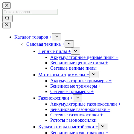
Перейти
к
Поиск
сути
товаров
Каталог товаров +
Садовая техника +
Цепные пилы +
Аккумуляторные цепные пилы +
Бензиновые цепные пилы +
Сетевые цепные пилы +
Мотокосы и триммеры +
Аккумуляторные триммеры +
Бензиновые триммеры +
Сетевые триммеры +
Газонокосилки +
Аккумуляторные газонокосилки +
Бензиновые газонокосилки +
Сетевые газонокосилки +
Рототы газонокосилки +
Культиваторы и мотоблоки +
Бензиновые культиваторы +