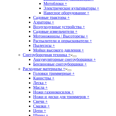
Мотоблоки +
Электрические культиваторы +
Навесное оборудование +
Садовые тракторы +
Аэраторы +
Воздуходувные устройства +
Садовые измельчители +
Мотоножницы / Высоторезы +
Распылители и опрыскиватели +
Пылесосы +
Мойки высокого давления +
Снегоуборочная техника +
Аккумуляторные снегоуборщики +
Бензиновые снегоуборщики +
Расходные материалы +
Головки триммерные +
Канистры +
Леска +
Масла +
Ножи газонокосилок +
Ножи и диски для триммеров +
Свечи +
Смазки +
Цепи +
Шины +