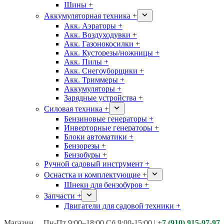
Шины +
Аккумуляторная техника +
Акк. Аэраторы +
Акк. Воздуходувки +
Акк. Газонокосилки +
Акк. Кусторезы/ножницы +
Акк. Пилы +
Акк. Снегоуборщики +
Акк. Триммеры +
Аккумуляторы +
Зарядные устройства +
Силовая техника +
Бензиновые генераторы +
Инверторные генераторы +
Блоки автоматики +
Бензорезы +
Бензобуры +
Ручной садовый инструмент +
Оснастка и комплектующие +
Шнеки для бензобуров +
Запчасти +
Двигатели для садовой техники +
Магазины:
Калуга ул. Московская д.113
Пн-Пт 9:00–18:00 Сб 9:00-15:00
|
+7 (910) 915-97-97