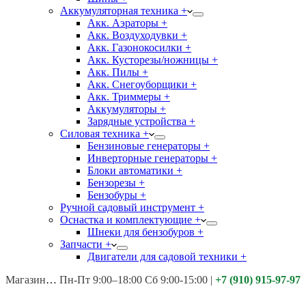
Аккумуляторная техника +
Акк. Аэраторы +
Акк. Воздуходувки +
Акк. Газонокосилки +
Акк. Кусторезы/ножницы +
Акк. Пилы +
Акк. Снегоуборщики +
Акк. Триммеры +
Аккумуляторы +
Зарядные устройства +
Силовая техника +
Бензиновые генераторы +
Инверторные генераторы +
Блоки автоматики +
Бензорезы +
Бензобуры +
Ручной садовый инструмент +
Оснастка и комплектующие +
Шнеки для бензобуров +
Запчасти +
Двигатели для садовой техники +
Магазины:
Калуга ул. Московская д.113
Пн-Пт 9:00–18:00 Сб 9:00-15:00
|
+7 (910) 915-97-97