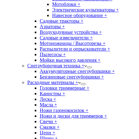
Мотоблоки +
Электрические культиваторы +
Навесное оборудование +
Садовые тракторы +
Аэраторы +
Воздуходувные устройства +
Садовые измельчители +
Мотоножницы / Высоторезы +
Распылители и опрыскиватели +
Пылесосы +
Мойки высокого давления +
Снегоуборочная техника +
Аккумуляторные снегоуборщики +
Бензиновые снегоуборщики +
Расходные материалы +
Головки триммерные +
Канистры +
Леска +
Масла +
Ножи газонокосилок +
Ножи и диски для триммеров +
Свечи +
Смазки +
Цепи +
Шины +