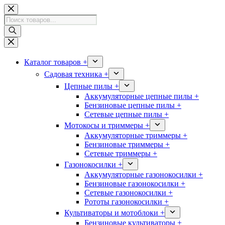
Перейти
к
Поиск
сути
товаров
Каталог товаров +
Садовая техника +
Цепные пилы +
Аккумуляторные цепные пилы +
Бензиновые цепные пилы +
Сетевые цепные пилы +
Мотокосы и триммеры +
Аккумуляторные триммеры +
Бензиновые триммеры +
Сетевые триммеры +
Газонокосилки +
Аккумуляторные газонокосилки +
Бензиновые газонокосилки +
Сетевые газонокосилки +
Рототы газонокосилки +
Культиваторы и мотоблоки +
Бензиновые культиваторы +