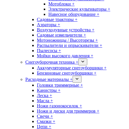
Мотоблоки +
Электрические культиваторы +
Навесное оборудование +
Садовые тракторы +
Аэраторы +
Воздуходувные устройства +
Садовые измельчители +
Мотоножницы / Высоторезы +
Распылители и опрыскиватели +
Пылесосы +
Мойки высокого давления +
Снегоуборочная техника +
Аккумуляторные снегоуборщики +
Бензиновые снегоуборщики +
Расходные материалы +
Головки триммерные +
Канистры +
Леска +
Масла +
Ножи газонокосилок +
Ножи и диски для триммеров +
Свечи +
Смазки +
Цепи +