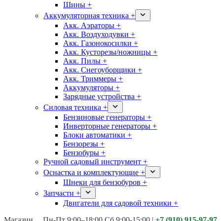
Шины +
Аккумуляторная техника +
Акк. Аэраторы +
Акк. Воздуходувки +
Акк. Газонокосилки +
Акк. Кусторезы/ножницы +
Акк. Пилы +
Акк. Снегоуборщики +
Акк. Триммеры +
Аккумуляторы +
Зарядные устройства +
Силовая техника +
Бензиновые генераторы +
Инверторные генераторы +
Блоки автоматики +
Бензорезы +
Бензобуры +
Ручной садовый инструмент +
Оснастка и комплектующие +
Шнеки для бензобуров +
Запчасти +
Двигатели для садовой техники +
Магазины:
Калуга ул. Московская д.113
Пн-Пт 9:00–18:00 Сб 9:00-15:00
|
+7 (910) 915-97-97