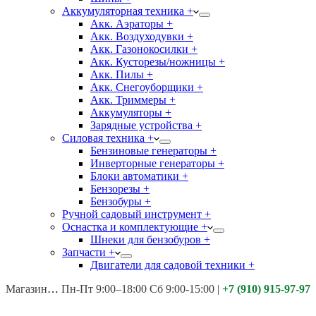
Аккумуляторная техника +
Акк. Аэраторы +
Акк. Воздуходувки +
Акк. Газонокосилки +
Акк. Кусторезы/ножницы +
Акк. Пилы +
Акк. Снегоуборщики +
Акк. Триммеры +
Аккумуляторы +
Зарядные устройства +
Силовая техника +
Бензиновые генераторы +
Инверторные генераторы +
Блоки автоматики +
Бензорезы +
Бензобуры +
Ручной садовый инструмент +
Оснастка и комплектующие +
Шнеки для бензобуров +
Запчасти +
Двигатели для садовой техники +
Магазины:
Калуга ул. Московская д.113
Пн-Пт 9:00–18:00 Сб 9:00-15:00
|
+7 (910) 915-97-97