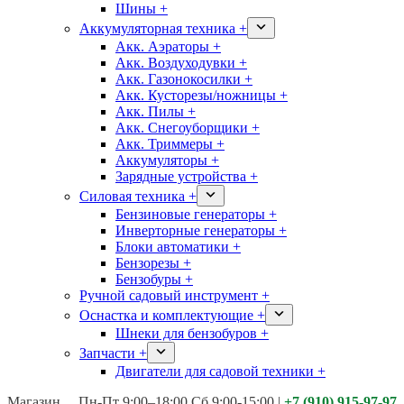
Шины +
Аккумуляторная техника +
Акк. Аэраторы +
Акк. Воздуходувки +
Акк. Газонокосилки +
Акк. Кусторезы/ножницы +
Акк. Пилы +
Акк. Снегоуборщики +
Акк. Триммеры +
Аккумуляторы +
Зарядные устройства +
Силовая техника +
Бензиновые генераторы +
Инверторные генераторы +
Блоки автоматики +
Бензорезы +
Бензобуры +
Ручной садовый инструмент +
Оснастка и комплектующие +
Шнеки для бензобуров +
Запчасти +
Двигатели для садовой техники +
Магазины:
Калуга ул. Московская д.113
Пн-Пт 9:00–18:00 Сб 9:00-15:00
|
+7 (910) 915-97-97