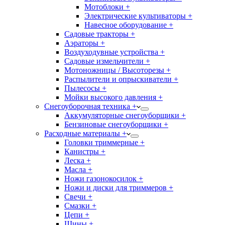
Мотоблоки +
Электрические культиваторы +
Навесное оборудование +
Садовые тракторы +
Аэраторы +
Воздуходувные устройства +
Садовые измельчители +
Мотоножницы / Высоторезы +
Распылители и опрыскиватели +
Пылесосы +
Мойки высокого давления +
Снегоуборочная техника +
Аккумуляторные снегоуборщики +
Бензиновые снегоуборщики +
Расходные материалы +
Головки триммерные +
Канистры +
Леска +
Масла +
Ножи газонокосилок +
Ножи и диски для триммеров +
Свечи +
Смазки +
Цепи +
Шины +