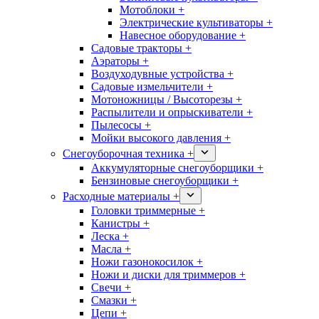
Мотоблоки +
Электрические культиваторы +
Навесное оборудование +
Садовые тракторы +
Аэраторы +
Воздуходувные устройства +
Садовые измельчители +
Мотоножницы / Высоторезы +
Распылители и опрыскиватели +
Пылесосы +
Мойки высокого давления +
Снегоуборочная техника +
Аккумуляторные снегоуборщики +
Бензиновые снегоуборщики +
Расходные материалы +
Головки триммерные +
Канистры +
Леска +
Масла +
Ножи газонокосилок +
Ножи и диски для триммеров +
Свечи +
Смазки +
Цепи +