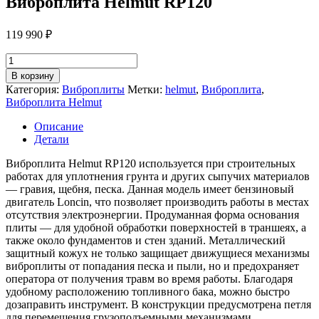
Виброплита Helmut RP120
119 990
₽
Количество
товара
В корзину
Виброплита
Категория:
Виброплиты
Метки:
helmut
,
Виброплита
,
Helmut
Виброплита Helmut
RP120
Описание
Детали
Виброплита Helmut RP120 используется при строительных
работах для уплотнения грунта и других сыпучих материалов
— гравия, щебня, песка. Данная модель имеет бензиновый
двигатель Loncin, что позволяет производить работы в местах
отсутствия электроэнергии. Продуманная форма основания
плиты — для удобной обработки поверхностей в траншеях, а
также около фундаментов и стен зданий. Металлический
защитный кожух не только защищает движущиеся механизмы
виброплиты от попадания песка и пыли, но и предохраняет
оператора от получения травм во время работы. Благодаря
удобному расположению топливного бака, можно быстро
дозаправить инструмент. В конструкции предусмотрена петля
для перемещения грузоподъемными механизмами.