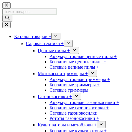
Перейти
к
Поиск
сути
товаров
Каталог товаров +
Садовая техника +
Цепные пилы +
Аккумуляторные цепные пилы +
Бензиновые цепные пилы +
Сетевые цепные пилы +
Мотокосы и триммеры +
Аккумуляторные триммеры +
Бензиновые триммеры +
Сетевые триммеры +
Газонокосилки +
Аккумуляторные газонокосилки +
Бензиновые газонокосилки +
Сетевые газонокосилки +
Рототы газонокосилки +
Культиваторы и мотоблоки +
Бензиновые культиваторы +