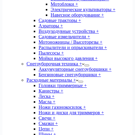
Мотоблоки +
Электрические культиваторы +
Навесное оборудование +
Садовые тракторы +
Аэраторы +
Воздуходувные устройства +
Садовые измельчители +
Мотоножницы / Высоторезы +
Распылители и опрыскиватели +
Пылесосы +
Мойки высокого давления +
Снегоуборочная техника +
Аккумуляторные снегоуборщики +
Бензиновые снегоуборщики +
Расходные материалы +
Головки триммерные +
Канистры +
Леска +
Масла +
Ножи газонокосилок +
Ножи и диски для триммеров +
Свечи +
Смазки +
Цепи +
Шины +