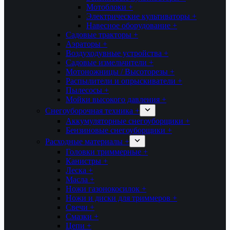
Мотоблоки +
Электрические культиваторы +
Навесное оборудование +
Садовые тракторы +
Аэраторы +
Воздуходувные устройства +
Садовые измельчители +
Мотоножницы / Высоторезы +
Распылители и опрыскиватели +
Пылесосы +
Мойки высокого давления +
Снегоуборочная техника +
Аккумуляторные снегоуборщики +
Бензиновые снегоуборщики +
Расходные материалы +
Головки триммерные +
Канистры +
Леска +
Масла +
Ножи газонокосилок +
Ножи и диски для триммеров +
Свечи +
Смазки +
Цепи +