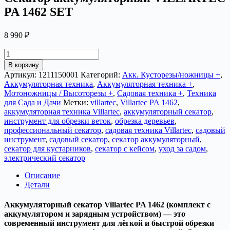
PA 1462 SET
8 990
₽
Количество
товара
В корзину
Секатор
Артикул:
1211150001
Категорий:
Акк. Кусторезы/ножницы +
,
аккумуляторный
Аккумуляторная техника
,
Аккумуляторная техника +
,
VILLARTEC
Мотоножницы / Высоторезы +
,
Садовая техника +
,
Техника
PA
для Сада и Дачи
Метки:
villartec
,
Villartec PA 1462
,
1462
аккумуляторная техника Villartec
,
аккумуляторный секатор
,
SET
инструмент для обрезки веток
,
обрезка деревьев
,
профессиональный секатор
,
садовая техника Villartec
,
садовый
инструмент
,
садовый секатор
,
секатор аккумуляторный
,
секатор для кустарников
,
секатор с кейсом
,
уход за садом
,
электрический секатор
Описание
Детали
Аккумуляторный секатор Villartec PA 1462 (комплект с
аккумулятором и зарядным устройством) — это
современный инструмент для лёгкой и быстрой обрезки