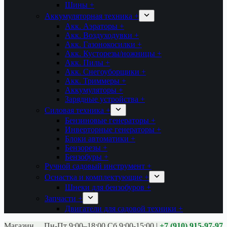
Шины +
Аккумуляторная техника +
Акк. Аэраторы +
Акк. Воздуходувки +
Акк. Газонокосилки +
Акк. Кусторезы/ножницы +
Акк. Пилы +
Акк. Снегоуборщики +
Акк. Триммеры +
Аккумуляторы +
Зарядные устройства +
Силовая техника +
Бензиновые генераторы +
Инверторные генераторы +
Блоки автоматики +
Бензорезы +
Бензобуры +
Ручной садовый инструмент +
Оснастка и комплектующие +
Шнеки для бензобуров +
Запчасти +
Двигатели для садовой техники +
Магазины:
Калуга ул. Московская д.113
Пн-Пт 9:00–18:00 Сб 9:00-15:00
|
+7 (910) 915-97-97