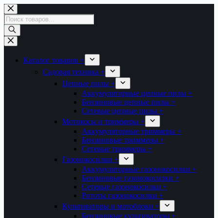
Перейти
к
Поиск
сути
товаров
Каталог товаров +
Садовая техника +
Цепные пилы +
Аккумуляторные цепные пилы +
Бензиновые цепные пилы +
Сетевые цепные пилы +
Мотокосы и триммеры +
Аккумуляторные триммеры +
Бензиновые триммеры +
Сетевые триммеры +
Газонокосилки +
Аккумуляторные газонокосилки +
Бензиновые газонокосилки +
Сетевые газонокосилки +
Рототы газонокосилки +
Культиваторы и мотоблоки +
Бензиновые культиваторы +