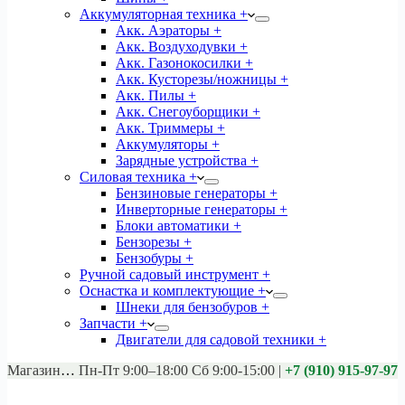
Аккумуляторная техника +
Акк. Аэраторы +
Акк. Воздуходувки +
Акк. Газонокосилки +
Акк. Кусторезы/ножницы +
Акк. Пилы +
Акк. Снегоуборщики +
Акк. Триммеры +
Аккумуляторы +
Зарядные устройства +
Силовая техника +
Бензиновые генераторы +
Инверторные генераторы +
Блоки автоматики +
Бензорезы +
Бензобуры +
Ручной садовый инструмент +
Оснастка и комплектующие +
Шнеки для бензобуров +
Запчасти +
Двигатели для садовой техники +
Магазины:
Калуга ул. Московская д.113
Пн-Пт 9:00–18:00 Сб 9:00-15:00
|
+7 (910) 915-97-97