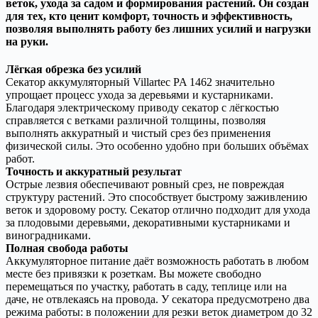
веток, ухода за садом и формирования растений. Он создан
для тех, кто ценит комфорт, точность и эффективность,
позволяя выполнять работу без лишних усилий и нагрузки
на руки.
Лёгкая обрезка без усилий
Секатор аккумуляторный Villartec PA 1462 значительно
упрощает процесс ухода за деревьями и кустарниками.
Благодаря электрическому приводу секатор с лёгкостью
справляется с ветками различной толщины, позволяя
выполнять аккуратный и чистый срез без применения
физической силы. Это особенно удобно при больших объёмах
работ.
Точность и аккуратный результат
Острые лезвия обеспечивают ровный срез, не повреждая
структуру растений. Это способствует быстрому заживлению
веток и здоровому росту. Секатор отлично подходит для ухода
за плодовыми деревьями, декоративными кустарниками и
виноградниками.
Полная свобода работы
Аккумуляторное питание даёт возможность работать в любом
месте без привязки к розеткам. Вы можете свободно
перемещаться по участку, работать в саду, теплице или на
даче, не отвлекаясь на провода. У секатора предусмотрено два
режима работы: в положении для резки веток диаметром до 32