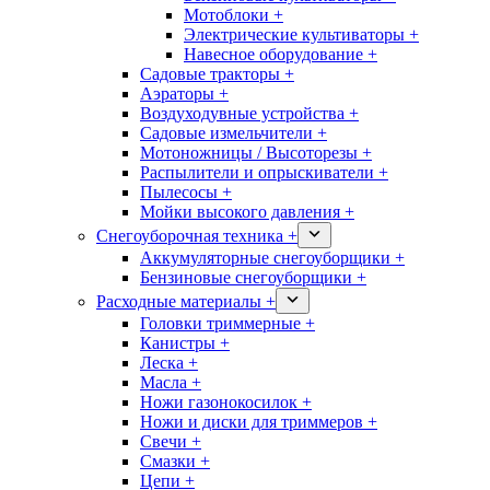
Мотоблоки +
Электрические культиваторы +
Навесное оборудование +
Садовые тракторы +
Аэраторы +
Воздуходувные устройства +
Садовые измельчители +
Мотоножницы / Высоторезы +
Распылители и опрыскиватели +
Пылесосы +
Мойки высокого давления +
Снегоуборочная техника +
Аккумуляторные снегоуборщики +
Бензиновые снегоуборщики +
Расходные материалы +
Головки триммерные +
Канистры +
Леска +
Масла +
Ножи газонокосилок +
Ножи и диски для триммеров +
Свечи +
Смазки +
Цепи +