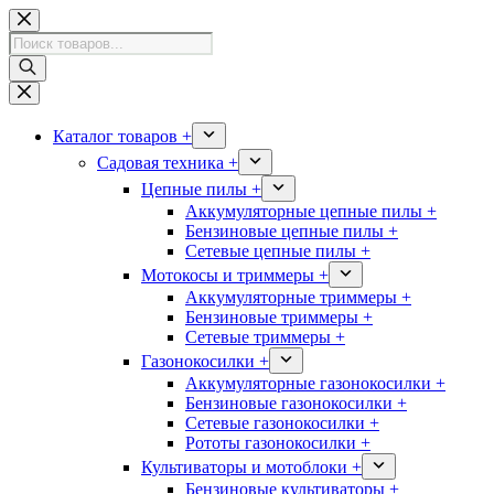
Перейти
к
Поиск
сути
товаров
Каталог товаров +
Садовая техника +
Цепные пилы +
Аккумуляторные цепные пилы +
Бензиновые цепные пилы +
Сетевые цепные пилы +
Мотокосы и триммеры +
Аккумуляторные триммеры +
Бензиновые триммеры +
Сетевые триммеры +
Газонокосилки +
Аккумуляторные газонокосилки +
Бензиновые газонокосилки +
Сетевые газонокосилки +
Рототы газонокосилки +
Культиваторы и мотоблоки +
Бензиновые культиваторы +