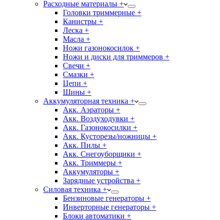
Расходные материалы +
Головки триммерные +
Канистры +
Леска +
Масла +
Ножи газонокосилок +
Ножи и диски для триммеров +
Свечи +
Смазки +
Цепи +
Шины +
Аккумуляторная техника +
Акк. Аэраторы +
Акк. Воздуходувки +
Акк. Газонокосилки +
Акк. Кусторезы/ножницы +
Акк. Пилы +
Акк. Снегоуборщики +
Акк. Триммеры +
Аккумуляторы +
Зарядные устройства +
Силовая техника +
Бензиновые генераторы +
Инверторные генераторы +
Блоки автоматики +