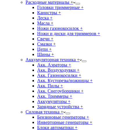
Расходные материалы +
Головки триммерные +
Канистры +
Леска +
Масла +
Ножи газонокосилок +
Ножи и диски для триммеров +
Свечи +
Смазки +
Цепи +
Шины +
Аккумуляторная техника +
Акк. Аэраторы +
Акк. Воздуходувки +
Акк. Газонокосилки +
Акк. Кусторезы/ножницы +
Акк. Пилы +
Акк. Снегоуборщики +
Акк. Триммеры +
Аккумуляторы +
Зарядные устройства +
Силовая техника +
Бензиновые генераторы +
Инверторные генераторы +
Блоки автоматики +