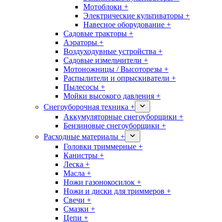
Мотоблоки +
Электрические культиваторы +
Навесное оборудование +
Садовые тракторы +
Аэраторы +
Воздуходувные устройства +
Садовые измельчители +
Мотоножницы / Высоторезы +
Распылители и опрыскиватели +
Пылесосы +
Мойки высокого давления +
Снегоуборочная техника +
Аккумуляторные снегоуборщики +
Бензиновые снегоуборщики +
Расходные материалы +
Головки триммерные +
Канистры +
Леска +
Масла +
Ножи газонокосилок +
Ножи и диски для триммеров +
Свечи +
Смазки +
Цепи +