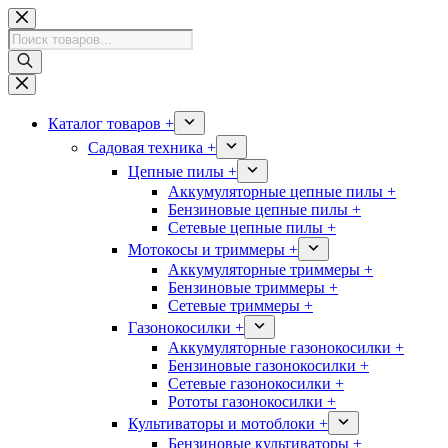
Перейти
к
Поиск
сути
товаров
Каталог товаров +
Садовая техника +
Цепные пилы +
Аккумуляторные цепные пилы +
Бензиновые цепные пилы +
Сетевые цепные пилы +
Мотокосы и триммеры +
Аккумуляторные триммеры +
Бензиновые триммеры +
Сетевые триммеры +
Газонокосилки +
Аккумуляторные газонокосилки +
Бензиновые газонокосилки +
Сетевые газонокосилки +
Рототы газонокосилки +
Культиваторы и мотоблоки +
Бензиновые культиваторы +