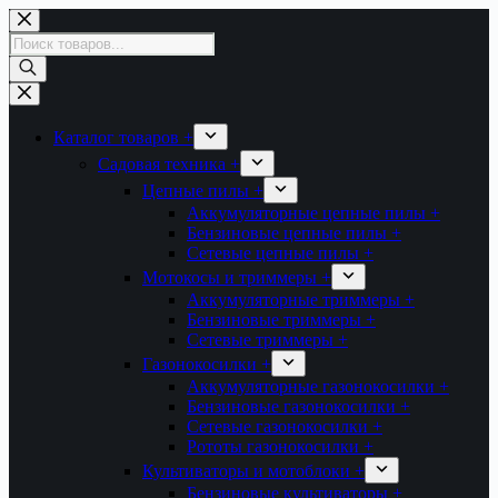
Перейти
к
Поиск
сути
товаров
Каталог товаров +
Садовая техника +
Цепные пилы +
Аккумуляторные цепные пилы +
Бензиновые цепные пилы +
Сетевые цепные пилы +
Мотокосы и триммеры +
Аккумуляторные триммеры +
Бензиновые триммеры +
Сетевые триммеры +
Газонокосилки +
Аккумуляторные газонокосилки +
Бензиновые газонокосилки +
Сетевые газонокосилки +
Рототы газонокосилки +
Культиваторы и мотоблоки +
Бензиновые культиваторы +