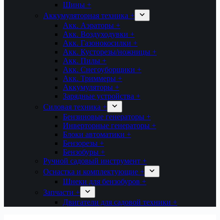
Шины +
Аккумуляторная техника +
Акк. Аэраторы +
Акк. Воздуходувки +
Акк. Газонокосилки +
Акк. Кусторезы/ножницы +
Акк. Пилы +
Акк. Снегоуборщики +
Акк. Триммеры +
Аккумуляторы +
Зарядные устройства +
Силовая техника +
Бензиновые генераторы +
Инверторные генераторы +
Блоки автоматики +
Бензорезы +
Бензобуры +
Ручной садовый инструмент +
Оснастка и комплектующие +
Шнеки для бензобуров +
Запчасти +
Двигатели для садовой техники +