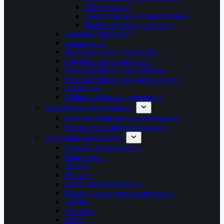
Мотоблоки +
Электрические культиваторы +
Навесное оборудование +
Садовые тракторы +
Аэраторы +
Воздуходувные устройства +
Садовые измельчители +
Мотоножницы / Высоторезы +
Распылители и опрыскиватели +
Пылесосы +
Мойки высокого давления +
Снегоуборочная техника +
Аккумуляторные снегоуборщики +
Бензиновые снегоуборщики +
Расходные материалы +
Головки триммерные +
Канистры +
Леска +
Масла +
Ножи газонокосилок +
Ножи и диски для триммеров +
Свечи +
Смазки +
Цепи +