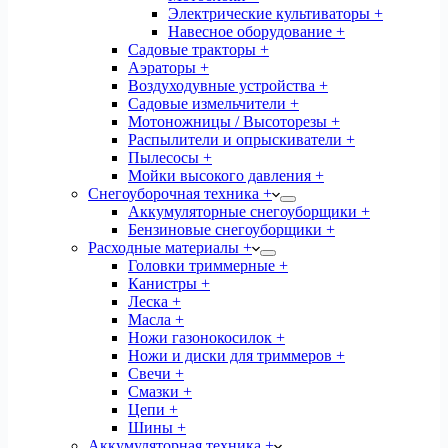
Электрические культиваторы +
Навесное оборудование +
Садовые тракторы +
Аэраторы +
Воздуходувные устройства +
Садовые измельчители +
Мотоножницы / Высоторезы +
Распылители и опрыскиватели +
Пылесосы +
Мойки высокого давления +
Снегоуборочная техника +
Аккумуляторные снегоуборщики +
Бензиновые снегоуборщики +
Расходные материалы +
Головки триммерные +
Канистры +
Леска +
Масла +
Ножи газонокосилок +
Ножи и диски для триммеров +
Свечи +
Смазки +
Цепи +
Шины +
Аккумуляторная техника +