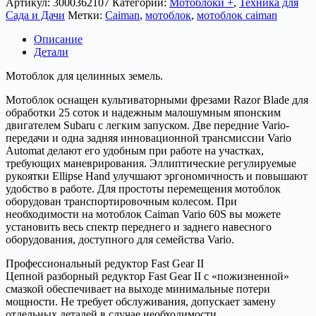
Артикул:
3000362107
Категории:
Мотоблоки +
,
Техника для
Сада и Дачи
Метки:
Caiman
,
мотоблок
,
мотоблок caiman
Описание
Детали
Мотоблок для целинных земель.
Мотоблок оснащен культиваторными фрезами Razor Blade для
обработки 25 соток и надежным малошумным японским
двигателем Subaru с легким запуском. Две передние Vario-
передачи и одна задняя инновационной трансмиссии Vario
Automat делают его удобным при работе на участках,
требующих маневрирования. Эллиптические регулируемые
рукоятки Ellipse Hand улучшают эргономичность и повышают
удобство в работе. Для простоты перемещения мотоблок
оборудован транспортировочным колесом. При
необходимости на мотоблок Caiman Vario 60S вы можете
установить весь спектр переднего и заднего навесного
оборудования, доступного для семейства Vario.
Профессиональный редуктор Fast Gear II
Цепной разборный редуктор Fast Gear II с «пожизненной»
смазкой обеспечивает на выходе минимальные потери
мощности. Не требует обслуживания, допускает замену
отдельных деталей в случае необходимости.