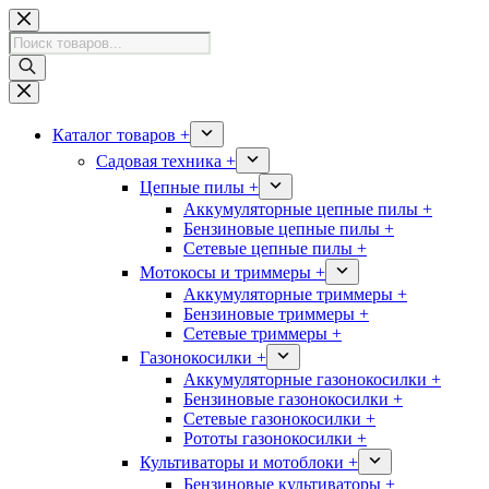
Перейти
к
Поиск
сути
товаров
Каталог товаров +
Садовая техника +
Цепные пилы +
Аккумуляторные цепные пилы +
Бензиновые цепные пилы +
Сетевые цепные пилы +
Мотокосы и триммеры +
Аккумуляторные триммеры +
Бензиновые триммеры +
Сетевые триммеры +
Газонокосилки +
Аккумуляторные газонокосилки +
Бензиновые газонокосилки +
Сетевые газонокосилки +
Рототы газонокосилки +
Культиваторы и мотоблоки +
Бензиновые культиваторы +