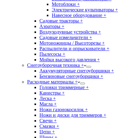
Мотоблоки +
Электрические культиваторы +
Навесное оборудование +
Садовые тракторы +
Аэраторы +
Воздуходувные устройства +
Садовые измельчители +
Мотоножницы / Высоторезы +
Распылители и опрыскиватели +
Пылесосы +
Мойки высокого давления +
Снегоуборочная техника +
Аккумуляторные снегоуборщики +
Бензиновые снегоуборщики +
Расходные материалы +
Головки триммерные +
Канистры +
Леска +
Масла +
Ножи газонокосилок +
Ножи и диски для триммеров +
Свечи +
Смазки +
Цепи +
Шины +