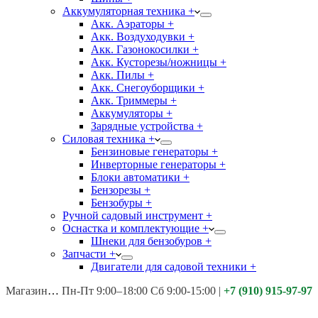
Аккумуляторная техника +
Акк. Аэраторы +
Акк. Воздуходувки +
Акк. Газонокосилки +
Акк. Кусторезы/ножницы +
Акк. Пилы +
Акк. Снегоуборщики +
Акк. Триммеры +
Аккумуляторы +
Зарядные устройства +
Силовая техника +
Бензиновые генераторы +
Инверторные генераторы +
Блоки автоматики +
Бензорезы +
Бензобуры +
Ручной садовый инструмент +
Оснастка и комплектующие +
Шнеки для бензобуров +
Запчасти +
Двигатели для садовой техники +
Магазины:
Калуга ул. Московская д.113
Пн-Пт 9:00–18:00 Сб 9:00-15:00
|
+7 (910) 915-97-97