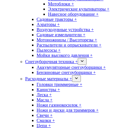
Мотоблоки +
Электрические культиваторы +
Навесное оборудование +
Садовые тракторы +
Аэраторы +
Воздуходувные устройства +
Садовые измельчители +
Мотоножницы / Высоторезы +
Распылители и опрыскиватели +
Пылесосы +
Мойки высокого давления +
Снегоуборочная техника +
Аккумуляторные снегоуборщики +
Бензиновые снегоуборщики +
Расходные материалы +
Головки триммерные +
Канистры +
Леска +
Масла +
Ножи газонокосилок +
Ножи и диски для триммеров +
Свечи +
Смазки +
Цепи +