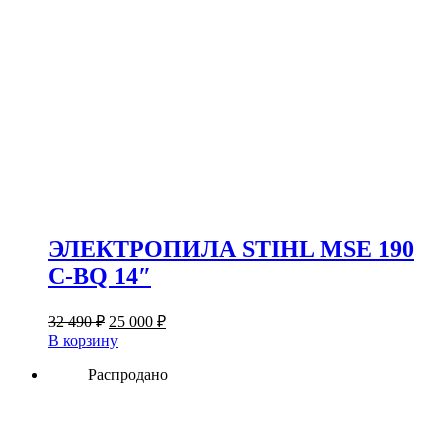
ЭЛЕКТРОПИЛА STIHL MSE 190
C-BQ 14″
Первоначальная
Текущая
32 490
₽
25 000
₽
цена
цена:
В корзину
составляла
25
32
Распродано
000 ₽.
490 ₽.