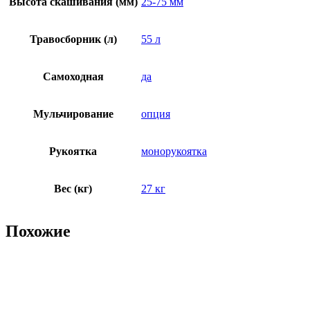
Высота скашивания (мм)
25-75 мм
Травосборник (л)
55 л
Самоходная
да
Мульчирование
опция
Рукоятка
монорукоятка
Вес (кг)
27 кг
Похожие