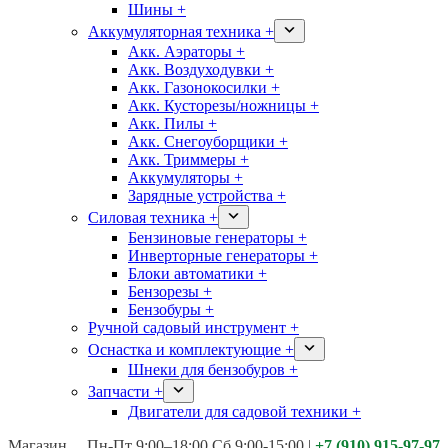
Шины +
Аккумуляторная техника +
Акк. Аэраторы +
Акк. Воздуходувки +
Акк. Газонокосилки +
Акк. Кусторезы/ножницы +
Акк. Пилы +
Акк. Снегоуборщики +
Акк. Триммеры +
Аккумуляторы +
Зарядные устройства +
Силовая техника +
Бензиновые генераторы +
Инверторные генераторы +
Блоки автоматики +
Бензорезы +
Бензобуры +
Ручной садовый инструмент +
Оснастка и комплектующие +
Шнеки для бензобуров +
Запчасти +
Двигатели для садовой техники +
Магазины:
Калуга ул. Московская д.113
Пн-Пт 9:00–18:00 Сб 9:00-15:00
|
+7 (910) 915-97-97