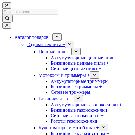
Перейти
к
Поиск
сути
товаров
Каталог товаров +
Садовая техника +
Цепные пилы +
Аккумуляторные цепные пилы +
Бензиновые цепные пилы +
Сетевые цепные пилы +
Мотокосы и триммеры +
Аккумуляторные триммеры +
Бензиновые триммеры +
Сетевые триммеры +
Газонокосилки +
Аккумуляторные газонокосилки +
Бензиновые газонокосилки +
Сетевые газонокосилки +
Рототы газонокосилки +
Культиваторы и мотоблоки +
Бензиновые культиваторы +