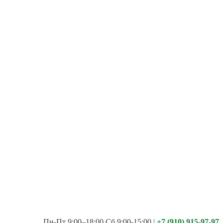
Пн-Пт 9:00–18:00 Сб 9:00-15:00
|
+7 (910) 915-97-97