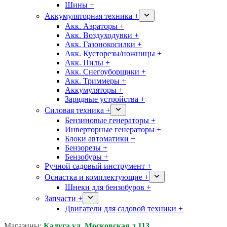
Шины +
Аккумуляторная техника +
Акк. Аэраторы +
Акк. Воздуходувки +
Акк. Газонокосилки +
Акк. Кусторезы/ножницы +
Акк. Пилы +
Акк. Снегоуборщики +
Акк. Триммеры +
Аккумуляторы +
Зарядные устройства +
Силовая техника +
Бензиновые генераторы +
Инверторные генераторы +
Блоки автоматики +
Бензорезы +
Бензобуры +
Ручной садовый инструмент +
Оснастка и комплектующие +
Шнеки для бензобуров +
Запчасти +
Двигатели для садовой техники +
Магазины:
Калуга ул. Московская д.113