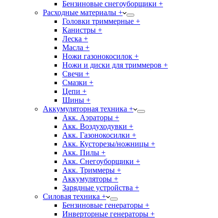
Бензиновые снегоуборщики +
Расходные материалы +
Головки триммерные +
Канистры +
Леска +
Масла +
Ножи газонокосилок +
Ножи и диски для триммеров +
Свечи +
Смазки +
Цепи +
Шины +
Аккумуляторная техника +
Акк. Аэраторы +
Акк. Воздуходувки +
Акк. Газонокосилки +
Акк. Кусторезы/ножницы +
Акк. Пилы +
Акк. Снегоуборщики +
Акк. Триммеры +
Аккумуляторы +
Зарядные устройства +
Силовая техника +
Бензиновые генераторы +
Инверторные генераторы +