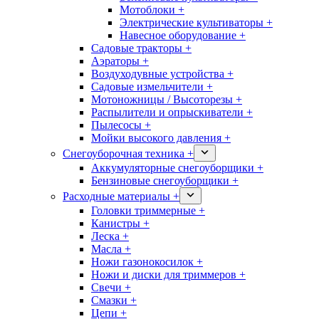
Мотоблоки +
Электрические культиваторы +
Навесное оборудование +
Садовые тракторы +
Аэраторы +
Воздуходувные устройства +
Садовые измельчители +
Мотоножницы / Высоторезы +
Распылители и опрыскиватели +
Пылесосы +
Мойки высокого давления +
Снегоуборочная техника +
Аккумуляторные снегоуборщики +
Бензиновые снегоуборщики +
Расходные материалы +
Головки триммерные +
Канистры +
Леска +
Масла +
Ножи газонокосилок +
Ножи и диски для триммеров +
Свечи +
Смазки +
Цепи +