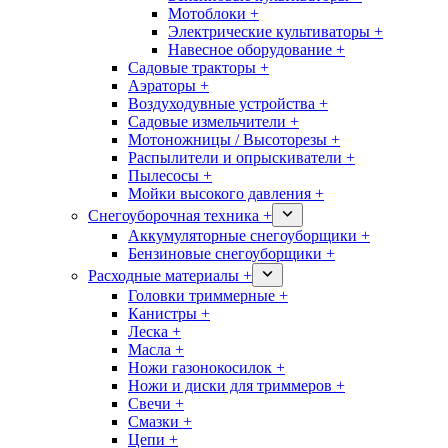
Мотоблоки +
Электрические культиваторы +
Навесное оборудование +
Садовые тракторы +
Аэраторы +
Воздуходувные устройства +
Садовые измельчители +
Мотоножницы / Высоторезы +
Распылители и опрыскиватели +
Пылесосы +
Мойки высокого давления +
Снегоуборочная техника +
Аккумуляторные снегоуборщики +
Бензиновые снегоуборщики +
Расходные материалы +
Головки триммерные +
Канистры +
Леска +
Масла +
Ножи газонокосилок +
Ножи и диски для триммеров +
Свечи +
Смазки +
Цепи +