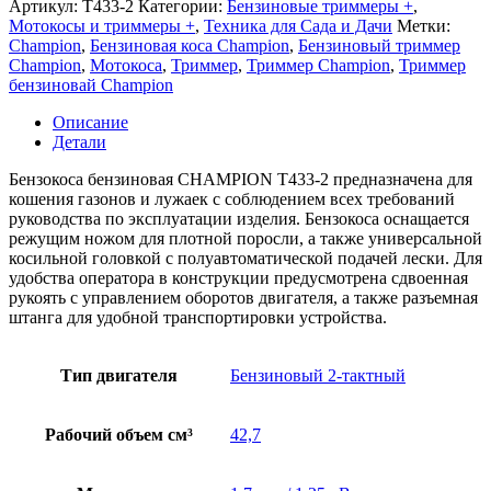
Артикул:
T433-2
Категории:
Бензиновые триммеры +
,
Champion
Мотокосы и триммеры +
,
Техника для Сада и Дачи
Метки:
T433-
Champion
,
Бензиновая коса Champion
,
Бензиновый триммер
2
Champion
,
Мотокоса
,
Триммер
,
Триммер Champion
,
Триммер
бензиновай Champion
Описание
Детали
Бензокоса бензиновая CHAMPION T433-2 предназначена для
кошения газонов и лужаек с соблюдением всех требований
руководства по эксплуатации изделия. Бензокоса оснащается
режущим ножом для плотной поросли, а также универсальной
косильной головкой с полуавтоматической подачей лески. Для
удобства оператора в конструкции предусмотрена сдвоенная
рукоять с управлением оборотов двигателя, а также разъемная
штанга для удобной транспортировки устройства.
Тип двигателя
Бензиновый 2-тактный
Рабочий объем см³
42,7