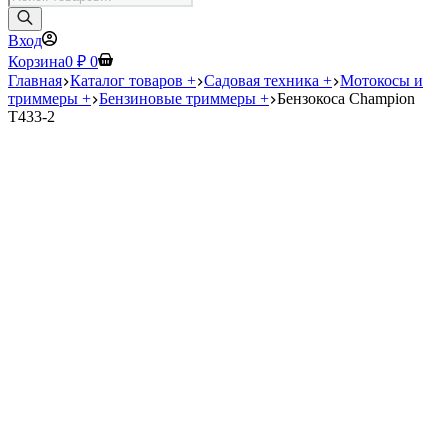
товаров
Вход
Корзина
0
₽
0
Главная
Каталог товаров +
Садовая техника +
Мотокосы и
триммеры +
Бензиновые триммеры +
Бензокоса Champion
T433-2