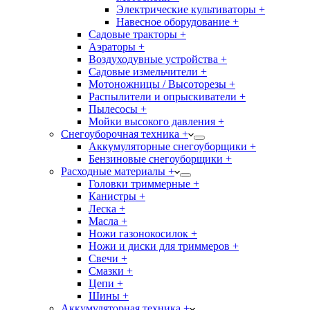
Электрические культиваторы +
Навесное оборудование +
Садовые тракторы +
Аэраторы +
Воздуходувные устройства +
Садовые измельчители +
Мотоножницы / Высоторезы +
Распылители и опрыскиватели +
Пылесосы +
Мойки высокого давления +
Снегоуборочная техника +
Аккумуляторные снегоуборщики +
Бензиновые снегоуборщики +
Расходные материалы +
Головки триммерные +
Канистры +
Леска +
Масла +
Ножи газонокосилок +
Ножи и диски для триммеров +
Свечи +
Смазки +
Цепи +
Шины +
Аккумуляторная техника +