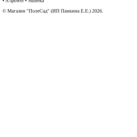
• A-ipower • Sunreka
© Магазин "ПолеСад" (ИП Панкина Е.Е.) 2026.