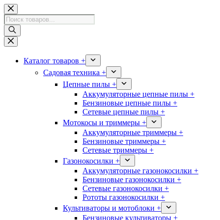
Перейти
к
Поиск
сути
товаров
Каталог товаров +
Садовая техника +
Цепные пилы +
Аккумуляторные цепные пилы +
Бензиновые цепные пилы +
Сетевые цепные пилы +
Мотокосы и триммеры +
Аккумуляторные триммеры +
Бензиновые триммеры +
Сетевые триммеры +
Газонокосилки +
Аккумуляторные газонокосилки +
Бензиновые газонокосилки +
Сетевые газонокосилки +
Рототы газонокосилки +
Культиваторы и мотоблоки +
Бензиновые культиваторы +