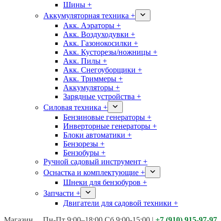
Шины +
Аккумуляторная техника +
Акк. Аэраторы +
Акк. Воздуходувки +
Акк. Газонокосилки +
Акк. Кусторезы/ножницы +
Акк. Пилы +
Акк. Снегоуборщики +
Акк. Триммеры +
Аккумуляторы +
Зарядные устройства +
Силовая техника +
Бензиновые генераторы +
Инверторные генераторы +
Блоки автоматики +
Бензорезы +
Бензобуры +
Ручной садовый инструмент +
Оснастка и комплектующие +
Шнеки для бензобуров +
Запчасти +
Двигатели для садовой техники +
Магазины:
Калуга ул. Московская д.113
Пн-Пт 9:00–18:00 Сб 9:00-15:00
|
+7 (910) 915-97-97