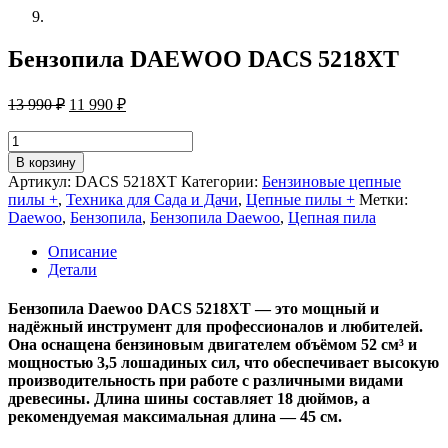
Бензопила DAEWOO DACS 5218XT
Первоначальная
Текущая
13 990
₽
11 990
₽
цена
цена:
составляла
11
Количество
13
товара
990 ₽.
В корзину
Бензопила
990 ₽.
Артикул:
DACS 5218XT
Категории:
Бензиновые цепные
DAEWOO
пилы +
,
Техника для Сада и Дачи
,
Цепные пилы +
Метки:
DACS
Daewoo
,
Бензопила
,
Бензопила Daewoo
,
Цепная пила
5218XT
Описание
Детали
Бензопила Daewoo DACS 5218XT — это мощный и
надёжный инструмент для профессионалов и любителей.
Она оснащена бензиновым двигателем объёмом 52 см³ и
мощностью 3,5 лошадиных сил, что обеспечивает высокую
производительность при работе с различными видами
древесины. Длина шины составляет 18 дюймов, а
рекомендуемая максимальная длина — 45 см.