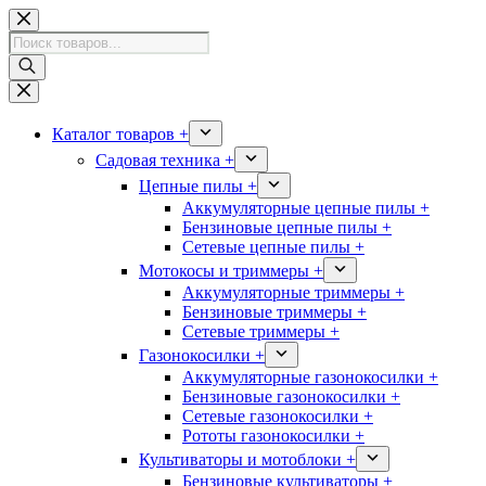
Перейти
к
Поиск
сути
товаров
Каталог товаров +
Садовая техника +
Цепные пилы +
Аккумуляторные цепные пилы +
Бензиновые цепные пилы +
Сетевые цепные пилы +
Мотокосы и триммеры +
Аккумуляторные триммеры +
Бензиновые триммеры +
Сетевые триммеры +
Газонокосилки +
Аккумуляторные газонокосилки +
Бензиновые газонокосилки +
Сетевые газонокосилки +
Рототы газонокосилки +
Культиваторы и мотоблоки +
Бензиновые культиваторы +