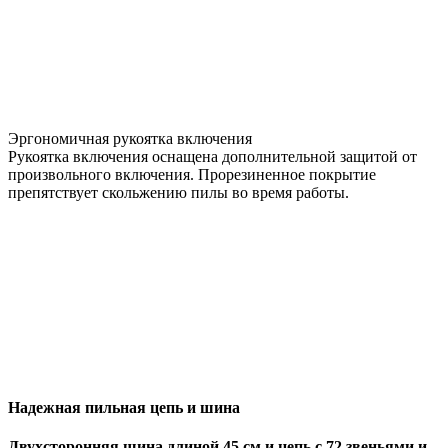
Эргономичная рукоятка включения
Рукоятка включения оснащена дополнительной защитой от
произвольного включения. Прорезиненное покрытие
препятствует скольжению пилы во время работы.
Надежная пильная цепь и шина
Двухсторонняя шина длиной 45 см и цепь с 72 звеньями и