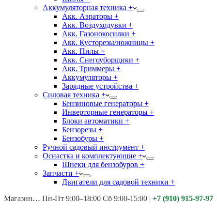
Аккумуляторная техника +
Акк. Аэраторы +
Акк. Воздуходувки +
Акк. Газонокосилки +
Акк. Кусторезы/ножницы +
Акк. Пилы +
Акк. Снегоуборщики +
Акк. Триммеры +
Аккумуляторы +
Зарядные устройства +
Силовая техника +
Бензиновые генераторы +
Инверторные генераторы +
Блоки автоматики +
Бензорезы +
Бензобуры +
Ручной садовый инструмент +
Оснастка и комплектующие +
Шнеки для бензобуров +
Запчасти +
Двигатели для садовой техники +
Магазины:
Калуга ул. Московская д.113
Пн-Пт 9:00–18:00 Сб 9:00-15:00
|
+7 (910) 915-97-97