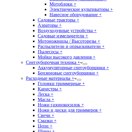
Мотоблоки +
Электрические культиваторы +
Навесное оборудование +
Садовые тракторы +
Аэраторы +
Воздуходувные устройства +
Садовые измельчители +
Мотоножницы / Высоторезы +
Распылители и опрыскиватели +
Пылесосы +
Мойки высокого давления +
Снегоуборочная техника +
Аккумуляторные снегоуборщики +
Бензиновые снегоуборщики +
Расходные материалы +
Головки триммерные +
Канистры +
Леска +
Масла +
Ножи газонокосилок +
Ножи и диски для триммеров +
Свечи +
Смазки +
Цепи +
Шины +