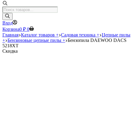
Поиск
товаров
Вход
Корзина
0
₽
0
Главная
Каталог товаров +
Садовая техника +
Цепные пилы
+
Бензиновые цепные пилы +
Бензопила DAEWOO DACS
5218XT
Скидка