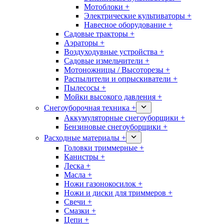
Мотоблоки +
Электрические культиваторы +
Навесное оборудование +
Садовые тракторы +
Аэраторы +
Воздуходувные устройства +
Садовые измельчители +
Мотоножницы / Высоторезы +
Распылители и опрыскиватели +
Пылесосы +
Мойки высокого давления +
Снегоуборочная техника +
Аккумуляторные снегоуборщики +
Бензиновые снегоуборщики +
Расходные материалы +
Головки триммерные +
Канистры +
Леска +
Масла +
Ножи газонокосилок +
Ножи и диски для триммеров +
Свечи +
Смазки +
Цепи +