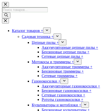
Перейти
к
Поиск
сути
товаров
Каталог товаров +
Садовая техника +
Цепные пилы +
Аккумуляторные цепные пилы +
Бензиновые цепные пилы +
Сетевые цепные пилы +
Мотокосы и триммеры +
Аккумуляторные триммеры +
Бензиновые триммеры +
Сетевые триммеры +
Газонокосилки +
Аккумуляторные газонокосилки +
Бензиновые газонокосилки +
Сетевые газонокосилки +
Рототы газонокосилки +
Культиваторы и мотоблоки +
Бензиновые культиваторы +