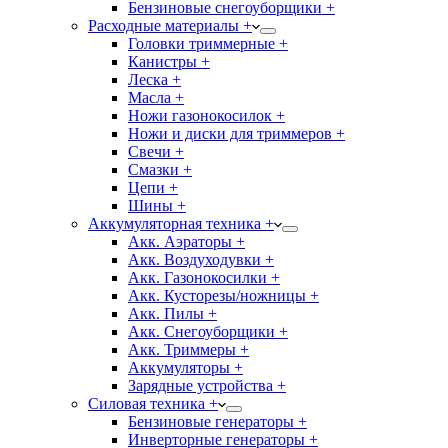
Бензиновые снегоуборщики +
Расходные материалы +
Головки триммерные +
Канистры +
Леска +
Масла +
Ножи газонокосилок +
Ножи и диски для триммеров +
Свечи +
Смазки +
Цепи +
Шины +
Аккумуляторная техника +
Акк. Аэраторы +
Акк. Воздуходувки +
Акк. Газонокосилки +
Акк. Кусторезы/ножницы +
Акк. Пилы +
Акк. Снегоуборщики +
Акк. Триммеры +
Аккумуляторы +
Зарядные устройства +
Силовая техника +
Бензиновые генераторы +
Инверторные генераторы +