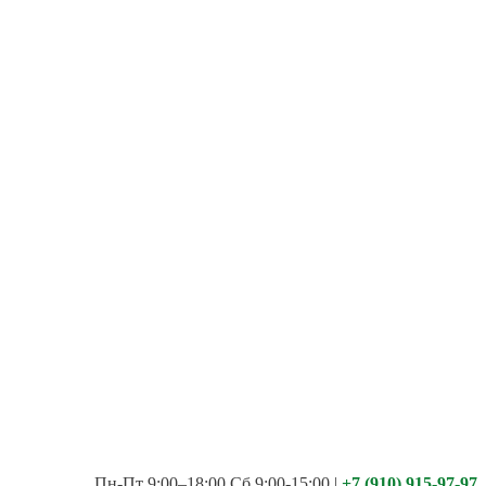
Пн-Пт 9:00–18:00 Сб 9:00-15:00
|
+7 (910) 915-97-97