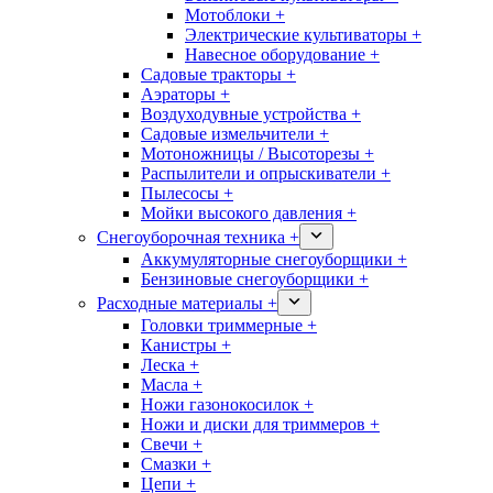
Мотоблоки +
Электрические культиваторы +
Навесное оборудование +
Садовые тракторы +
Аэраторы +
Воздуходувные устройства +
Садовые измельчители +
Мотоножницы / Высоторезы +
Распылители и опрыскиватели +
Пылесосы +
Мойки высокого давления +
Снегоуборочная техника +
Аккумуляторные снегоуборщики +
Бензиновые снегоуборщики +
Расходные материалы +
Головки триммерные +
Канистры +
Леска +
Масла +
Ножи газонокосилок +
Ножи и диски для триммеров +
Свечи +
Смазки +
Цепи +