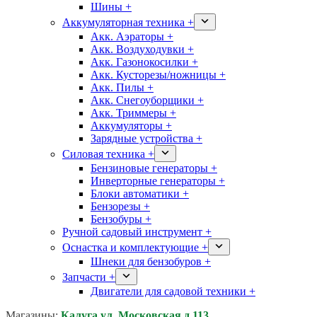
Шины +
Аккумуляторная техника +
Акк. Аэраторы +
Акк. Воздуходувки +
Акк. Газонокосилки +
Акк. Кусторезы/ножницы +
Акк. Пилы +
Акк. Снегоуборщики +
Акк. Триммеры +
Аккумуляторы +
Зарядные устройства +
Силовая техника +
Бензиновые генераторы +
Инверторные генераторы +
Блоки автоматики +
Бензорезы +
Бензобуры +
Ручной садовый инструмент +
Оснастка и комплектующие +
Шнеки для бензобуров +
Запчасти +
Двигатели для садовой техники +
Магазины:
Калуга ул. Московская д.113