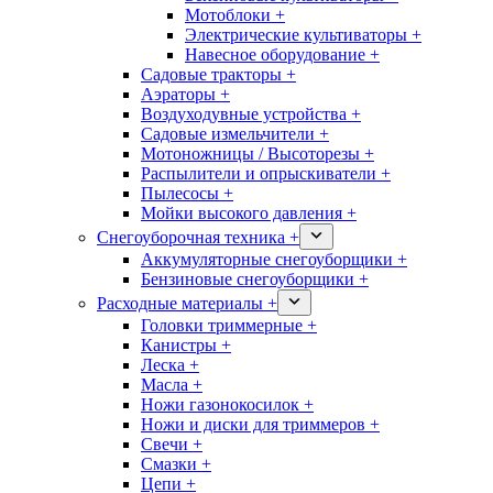
Мотоблоки +
Электрические культиваторы +
Навесное оборудование +
Садовые тракторы +
Аэраторы +
Воздуходувные устройства +
Садовые измельчители +
Мотоножницы / Высоторезы +
Распылители и опрыскиватели +
Пылесосы +
Мойки высокого давления +
Снегоуборочная техника +
Аккумуляторные снегоуборщики +
Бензиновые снегоуборщики +
Расходные материалы +
Головки триммерные +
Канистры +
Леска +
Масла +
Ножи газонокосилок +
Ножи и диски для триммеров +
Свечи +
Смазки +
Цепи +