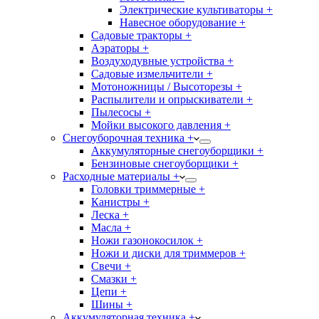
Электрические культиваторы +
Навесное оборудование +
Садовые тракторы +
Аэраторы +
Воздуходувные устройства +
Садовые измельчители +
Мотоножницы / Высоторезы +
Распылители и опрыскиватели +
Пылесосы +
Мойки высокого давления +
Снегоуборочная техника +
Аккумуляторные снегоуборщики +
Бензиновые снегоуборщики +
Расходные материалы +
Головки триммерные +
Канистры +
Леска +
Масла +
Ножи газонокосилок +
Ножи и диски для триммеров +
Свечи +
Смазки +
Цепи +
Шины +
Аккумуляторная техника +