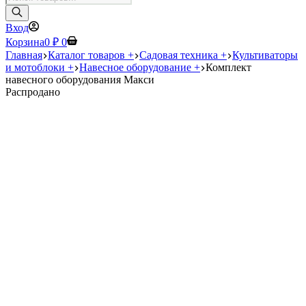
товаров
Вход
Корзина
0
₽
0
Главная
Каталог товаров +
Садовая техника +
Культиваторы
и мотоблоки +
Навесное оборудование +
Комплект
навесного оборудования Макси
Распродано