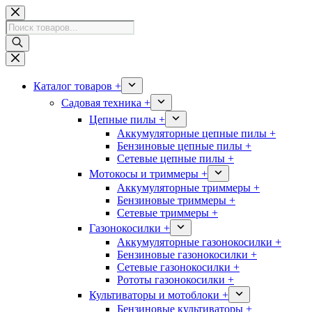
Перейти
к
Поиск
сути
товаров
Каталог товаров +
Садовая техника +
Цепные пилы +
Аккумуляторные цепные пилы +
Бензиновые цепные пилы +
Сетевые цепные пилы +
Мотокосы и триммеры +
Аккумуляторные триммеры +
Бензиновые триммеры +
Сетевые триммеры +
Газонокосилки +
Аккумуляторные газонокосилки +
Бензиновые газонокосилки +
Сетевые газонокосилки +
Рототы газонокосилки +
Культиваторы и мотоблоки +
Бензиновые культиваторы +