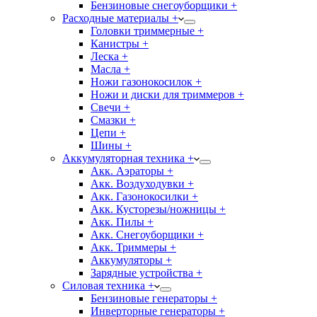
Бензиновые снегоуборщики +
Расходные материалы +
Головки триммерные +
Канистры +
Леска +
Масла +
Ножи газонокосилок +
Ножи и диски для триммеров +
Свечи +
Смазки +
Цепи +
Шины +
Аккумуляторная техника +
Акк. Аэраторы +
Акк. Воздуходувки +
Акк. Газонокосилки +
Акк. Кусторезы/ножницы +
Акк. Пилы +
Акк. Снегоуборщики +
Акк. Триммеры +
Аккумуляторы +
Зарядные устройства +
Силовая техника +
Бензиновые генераторы +
Инверторные генераторы +