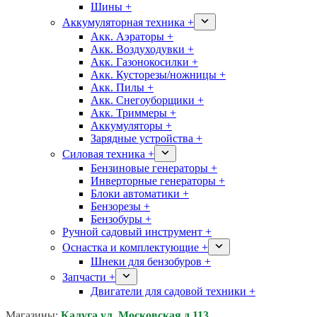
Шины +
Аккумуляторная техника +
Акк. Аэраторы +
Акк. Воздуходувки +
Акк. Газонокосилки +
Акк. Кусторезы/ножницы +
Акк. Пилы +
Акк. Снегоуборщики +
Акк. Триммеры +
Аккумуляторы +
Зарядные устройства +
Силовая техника +
Бензиновые генераторы +
Инверторные генераторы +
Блоки автоматики +
Бензорезы +
Бензобуры +
Ручной садовый инструмент +
Оснастка и комплектующие +
Шнеки для бензобуров +
Запчасти +
Двигатели для садовой техники +
Магазины:
Калуга ул. Московская д.113