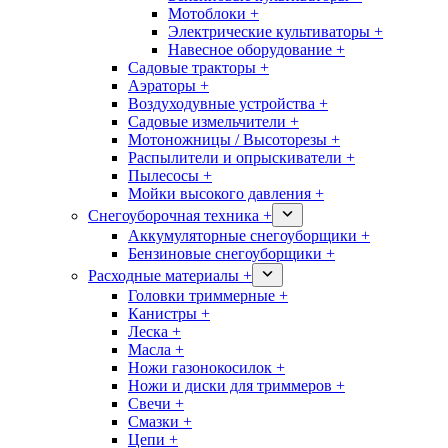
Мотоблоки +
Электрические культиваторы +
Навесное оборудование +
Садовые тракторы +
Аэраторы +
Воздуходувные устройства +
Садовые измельчители +
Мотоножницы / Высоторезы +
Распылители и опрыскиватели +
Пылесосы +
Мойки высокого давления +
Снегоуборочная техника +
Аккумуляторные снегоуборщики +
Бензиновые снегоуборщики +
Расходные материалы +
Головки триммерные +
Канистры +
Леска +
Масла +
Ножи газонокосилок +
Ножи и диски для триммеров +
Свечи +
Смазки +
Цепи +