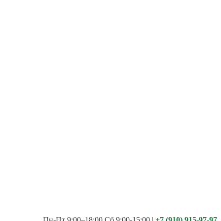
Пн-Пт 9:00–18:00 Сб 9:00-15:00
|
+7 (910) 915-97-97