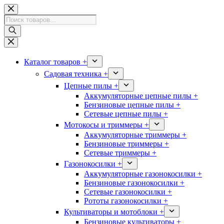
Перейти
к
Поиск
сути
товаров
Каталог товаров +
Садовая техника +
Цепные пилы +
Аккумуляторные цепные пилы +
Бензиновые цепные пилы +
Сетевые цепные пилы +
Мотокосы и триммеры +
Аккумуляторные триммеры +
Бензиновые триммеры +
Сетевые триммеры +
Газонокосилки +
Аккумуляторные газонокосилки +
Бензиновые газонокосилки +
Сетевые газонокосилки +
Рототы газонокосилки +
Культиваторы и мотоблоки +
Бензиновые культиваторы +