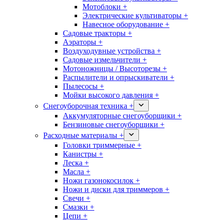
Мотоблоки +
Электрические культиваторы +
Навесное оборудование +
Садовые тракторы +
Аэраторы +
Воздуходувные устройства +
Садовые измельчители +
Мотоножницы / Высоторезы +
Распылители и опрыскиватели +
Пылесосы +
Мойки высокого давления +
Снегоуборочная техника +
Аккумуляторные снегоуборщики +
Бензиновые снегоуборщики +
Расходные материалы +
Головки триммерные +
Канистры +
Леска +
Масла +
Ножи газонокосилок +
Ножи и диски для триммеров +
Свечи +
Смазки +
Цепи +