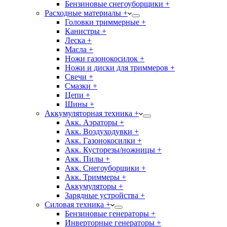
Бензиновые снегоуборщики +
Расходные материалы +
Головки триммерные +
Канистры +
Леска +
Масла +
Ножи газонокосилок +
Ножи и диски для триммеров +
Свечи +
Смазки +
Цепи +
Шины +
Аккумуляторная техника +
Акк. Аэраторы +
Акк. Воздуходувки +
Акк. Газонокосилки +
Акк. Кусторезы/ножницы +
Акк. Пилы +
Акк. Снегоуборщики +
Акк. Триммеры +
Аккумуляторы +
Зарядные устройства +
Силовая техника +
Бензиновые генераторы +
Инверторные генераторы +