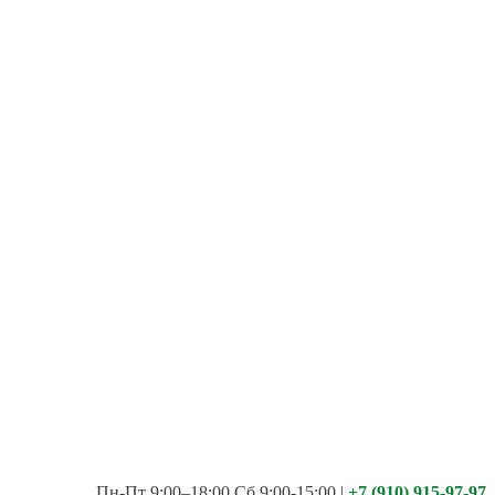
Пн-Пт 9:00–18:00 Сб 9:00-15:00
|
+7 (910) 915-97-97