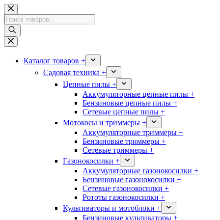
Перейти
к
Поиск
сути
товаров
Каталог товаров +
Садовая техника +
Цепные пилы +
Аккумуляторные цепные пилы +
Бензиновые цепные пилы +
Сетевые цепные пилы +
Мотокосы и триммеры +
Аккумуляторные триммеры +
Бензиновые триммеры +
Сетевые триммеры +
Газонокосилки +
Аккумуляторные газонокосилки +
Бензиновые газонокосилки +
Сетевые газонокосилки +
Рототы газонокосилки +
Культиваторы и мотоблоки +
Бензиновые культиваторы +