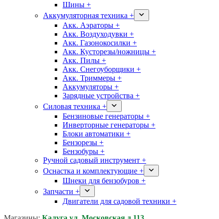
Шины +
Аккумуляторная техника +
Акк. Аэраторы +
Акк. Воздуходувки +
Акк. Газонокосилки +
Акк. Кусторезы/ножницы +
Акк. Пилы +
Акк. Снегоуборщики +
Акк. Триммеры +
Аккумуляторы +
Зарядные устройства +
Силовая техника +
Бензиновые генераторы +
Инверторные генераторы +
Блоки автоматики +
Бензорезы +
Бензобуры +
Ручной садовый инструмент +
Оснастка и комплектующие +
Шнеки для бензобуров +
Запчасти +
Двигатели для садовой техники +
Магазины:
Калуга ул. Московская д.113