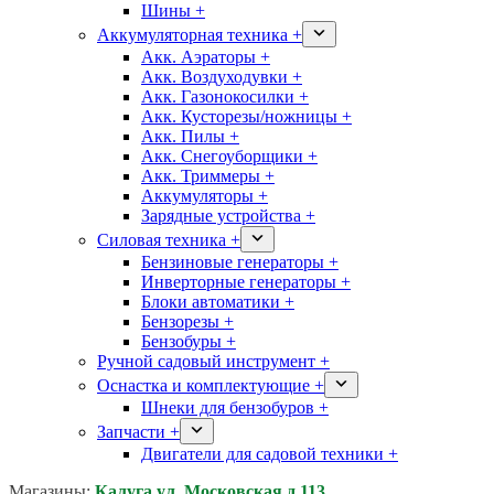
Шины +
Аккумуляторная техника +
Акк. Аэраторы +
Акк. Воздуходувки +
Акк. Газонокосилки +
Акк. Кусторезы/ножницы +
Акк. Пилы +
Акк. Снегоуборщики +
Акк. Триммеры +
Аккумуляторы +
Зарядные устройства +
Силовая техника +
Бензиновые генераторы +
Инверторные генераторы +
Блоки автоматики +
Бензорезы +
Бензобуры +
Ручной садовый инструмент +
Оснастка и комплектующие +
Шнеки для бензобуров +
Запчасти +
Двигатели для садовой техники +
Магазины:
Калуга ул. Московская д.113