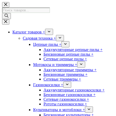
Перейти
к
Поиск
сути
товаров
Каталог товаров +
Садовая техника +
Цепные пилы +
Аккумуляторные цепные пилы +
Бензиновые цепные пилы +
Сетевые цепные пилы +
Мотокосы и триммеры +
Аккумуляторные триммеры +
Бензиновые триммеры +
Сетевые триммеры +
Газонокосилки +
Аккумуляторные газонокосилки +
Бензиновые газонокосилки +
Сетевые газонокосилки +
Рототы газонокосилки +
Культиваторы и мотоблоки +
Бензиновые культиваторы +