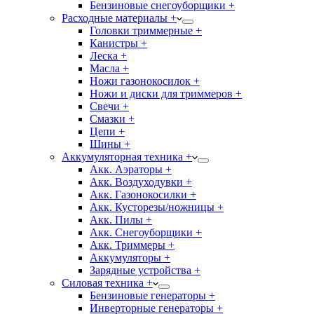
Бензиновые снегоуборщики +
Расходные материалы +
Головки триммерные +
Канистры +
Леска +
Масла +
Ножи газонокосилок +
Ножи и диски для триммеров +
Свечи +
Смазки +
Цепи +
Шины +
Аккумуляторная техника +
Акк. Аэраторы +
Акк. Воздуходувки +
Акк. Газонокосилки +
Акк. Кусторезы/ножницы +
Акк. Пилы +
Акк. Снегоуборщики +
Акк. Триммеры +
Аккумуляторы +
Зарядные устройства +
Силовая техника +
Бензиновые генераторы +
Инверторные генераторы +