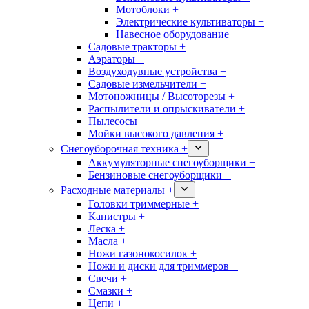
Мотоблоки +
Электрические культиваторы +
Навесное оборудование +
Садовые тракторы +
Аэраторы +
Воздуходувные устройства +
Садовые измельчители +
Мотоножницы / Высоторезы +
Распылители и опрыскиватели +
Пылесосы +
Мойки высокого давления +
Снегоуборочная техника +
Аккумуляторные снегоуборщики +
Бензиновые снегоуборщики +
Расходные материалы +
Головки триммерные +
Канистры +
Леска +
Масла +
Ножи газонокосилок +
Ножи и диски для триммеров +
Свечи +
Смазки +
Цепи +