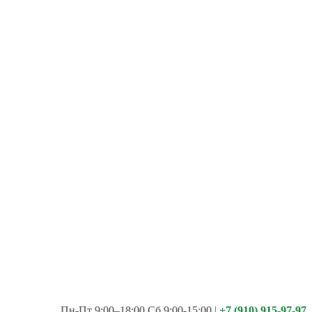
Пн-Пт 9:00–18:00 Сб 9:00-15:00
|
+7 (910) 915-97-97