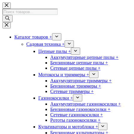
Перейти
к
Поиск
сути
товаров
Каталог товаров +
Садовая техника +
Цепные пилы +
Аккумуляторные цепные пилы +
Бензиновые цепные пилы +
Сетевые цепные пилы +
Мотокосы и триммеры +
Аккумуляторные триммеры +
Бензиновые триммеры +
Сетевые триммеры +
Газонокосилки +
Аккумуляторные газонокосилки +
Бензиновые газонокосилки +
Сетевые газонокосилки +
Рототы газонокосилки +
Культиваторы и мотоблоки +
Бензиновые культиваторы +