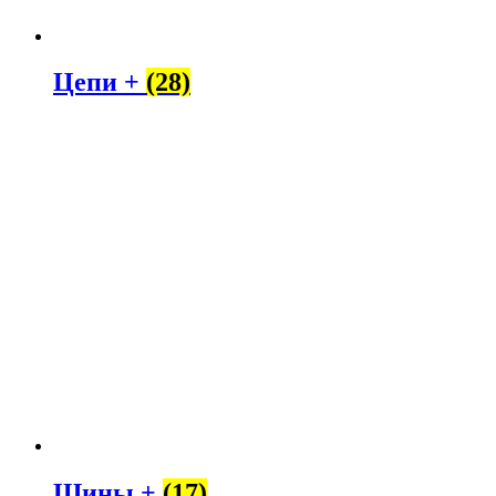
Цепи +
(28)
Шины +
(17)