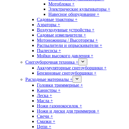
Мотоблоки +
Электрические культиваторы +
Навесное оборудование +
Садовые тракторы +
Аэраторы +
Воздуходувные устройства +
Садовые измельчители +
Мотоножницы / Высоторезы +
Распылители и опрыскиватели +
Пылесосы +
Мойки высокого давления +
Снегоуборочная техника +
Аккумуляторные снегоуборщики +
Бензиновые снегоуборщики +
Расходные материалы +
Головки триммерные +
Канистры +
Леска +
Масла +
Ножи газонокосилок +
Ножи и диски для триммеров +
Свечи +
Смазки +
Цепи +