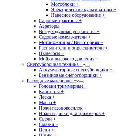
Мотоблоки +
Электрические культиваторы +
Навесное оборудование +
Садовые тракторы +
Аэраторы +
Воздуходувные устройства +
Садовые измельчители +
Мотоножницы / Высоторезы +
Распылители и опрыскиватели +
Пылесосы +
Мойки высокого давления +
Снегоуборочная техника +
Аккумуляторные снегоуборщики +
Бензиновые снегоуборщики +
Расходные материалы +
Головки триммерные +
Канистры +
Леска +
Масла +
Ножи газонокосилок +
Ножи и диски для триммеров +
Свечи +
Смазки +
Цепи +
Шины +