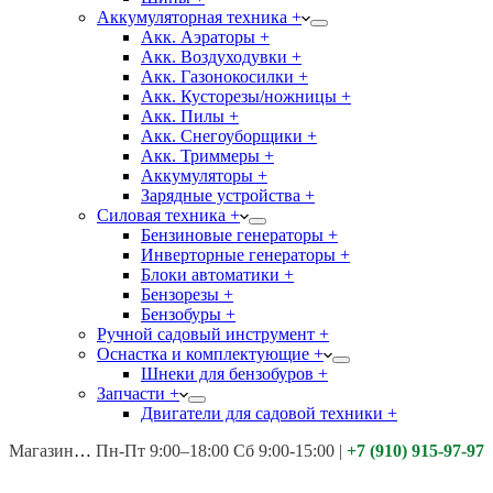
Аккумуляторная техника +
Акк. Аэраторы +
Акк. Воздуходувки +
Акк. Газонокосилки +
Акк. Кусторезы/ножницы +
Акк. Пилы +
Акк. Снегоуборщики +
Акк. Триммеры +
Аккумуляторы +
Зарядные устройства +
Силовая техника +
Бензиновые генераторы +
Инверторные генераторы +
Блоки автоматики +
Бензорезы +
Бензобуры +
Ручной садовый инструмент +
Оснастка и комплектующие +
Шнеки для бензобуров +
Запчасти +
Двигатели для садовой техники +
Магазины:
Калуга ул. Московская д.113
Пн-Пт 9:00–18:00 Сб 9:00-15:00
|
+7 (910) 915-97-97