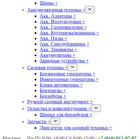
Шины +
Аккумуляторная техника +
Акк. Аэраторы +
Акк. Воздуходувки +
Акк. Газонокосилки +
Акк. Кусторезы/ножницы +
Акк. Пилы +
Акк. Снегоуборщики +
Акк. Триммеры +
Аккумуляторы +
Зарядные устройства +
Силовая техника +
Бензиновые генераторы +
Инверторные генераторы +
Блоки автоматики +
Бензорезы +
Бензобуры +
Ручной садовый инструмент +
Оснастка и комплектующие +
Шнеки для бензобуров +
Запчасти +
Двигатели для садовой техники +
Магазины:
Калуга ул. Московская д.113
Пн-Пт 9:00–18:00 Сб 9:00-15:00
|
+7 (910) 915-97-97