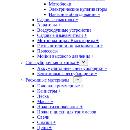
Мотоблоки +
Электрические культиваторы +
Навесное оборудование +
Садовые тракторы +
Аэраторы +
Воздуходувные устройства +
Садовые измельчители +
Мотоножницы / Высоторезы +
Распылители и опрыскиватели +
Пылесосы +
Мойки высокого давления +
Снегоуборочная техника +
Аккумуляторные снегоуборщики +
Бензиновые снегоуборщики +
Расходные материалы +
Головки триммерные +
Канистры +
Леска +
Масла +
Ножи газонокосилок +
Ножи и диски для триммеров +
Свечи +
Смазки +
Цепи +