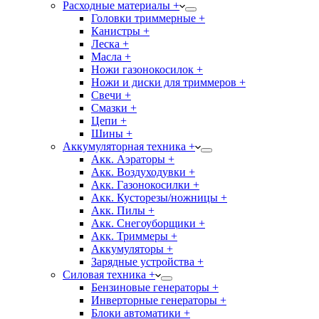
Расходные материалы +
Головки триммерные +
Канистры +
Леска +
Масла +
Ножи газонокосилок +
Ножи и диски для триммеров +
Свечи +
Смазки +
Цепи +
Шины +
Аккумуляторная техника +
Акк. Аэраторы +
Акк. Воздуходувки +
Акк. Газонокосилки +
Акк. Кусторезы/ножницы +
Акк. Пилы +
Акк. Снегоуборщики +
Акк. Триммеры +
Аккумуляторы +
Зарядные устройства +
Силовая техника +
Бензиновые генераторы +
Инверторные генераторы +
Блоки автоматики +