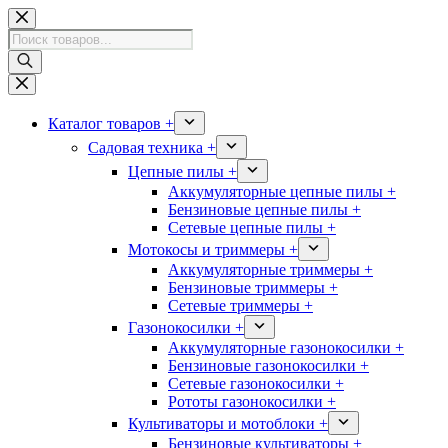
Перейти
к
Поиск
сути
товаров
Каталог товаров +
Садовая техника +
Цепные пилы +
Аккумуляторные цепные пилы +
Бензиновые цепные пилы +
Сетевые цепные пилы +
Мотокосы и триммеры +
Аккумуляторные триммеры +
Бензиновые триммеры +
Сетевые триммеры +
Газонокосилки +
Аккумуляторные газонокосилки +
Бензиновые газонокосилки +
Сетевые газонокосилки +
Рототы газонокосилки +
Культиваторы и мотоблоки +
Бензиновые культиваторы +