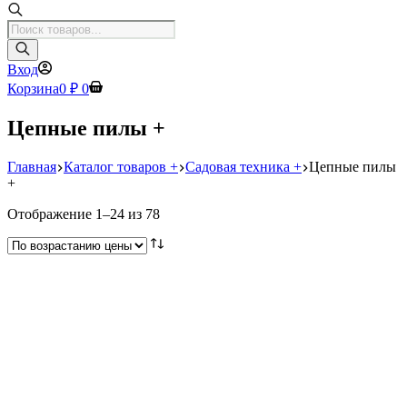
Поиск
товаров
Вход
Корзина
0
₽
0
Цепные пилы +
Главная
Каталог товаров +
Садовая техника +
Цепные пилы
+
Цены:
Отображение 1–24 из 78
по
возрастанию