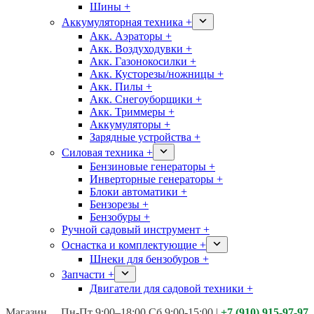
Шины +
Аккумуляторная техника +
Акк. Аэраторы +
Акк. Воздуходувки +
Акк. Газонокосилки +
Акк. Кусторезы/ножницы +
Акк. Пилы +
Акк. Снегоуборщики +
Акк. Триммеры +
Аккумуляторы +
Зарядные устройства +
Силовая техника +
Бензиновые генераторы +
Инверторные генераторы +
Блоки автоматики +
Бензорезы +
Бензобуры +
Ручной садовый инструмент +
Оснастка и комплектующие +
Шнеки для бензобуров +
Запчасти +
Двигатели для садовой техники +
Магазины:
Калуга ул. Московская д.113
Пн-Пт 9:00–18:00 Сб 9:00-15:00
|
+7 (910) 915-97-97