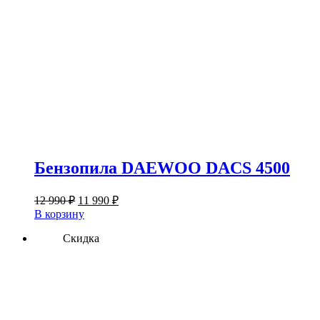
Бензопила DAEWOO DACS 4500
Первоначальная
Текущая
12 990
₽
11 990
₽
цена
цена:
В корзину
составляла
11
12
Скидка
990 ₽.
990 ₽.