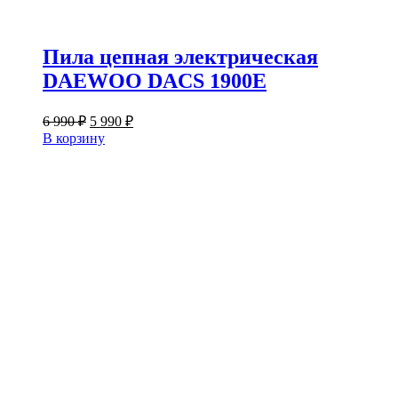
Пила цепная электрическая
DAEWOO DACS 1900E
Первоначальная
Текущая
6 990
₽
5 990
₽
цена
цена:
В корзину
составляла
5
6
990 ₽.
990 ₽.