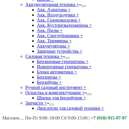
Аккумуляторная техника +
Акк. Аэраторы +
Акк. Воздуходувки +
Акк. Газонокосилки +
Акк. Кусторезы/ножницы +
Акк. Пилы +
Акк. Снегоуборщики +
Акк. Триммеры +
Аккумуляторы +
Зарядные устройства +
Силовая техника +
Бензиновые генераторы +
Инверторные генераторы +
Блоки автоматики +
Бензорезы +
Бензобуры +
Ручной садовый инструмент +
Оснастка и комплектующие +
Шнеки для бензобуров +
Запчасти +
Двигатели для садовой техники +
Магазины:
Калуга ул. Московская д.113
Пн-Пт 9:00–18:00 Сб 9:00-15:00
|
+7 (910) 915-97-97