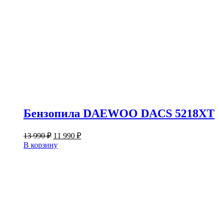
Бензопила DAEWOO DACS 5218XT
Первоначальная
Текущая
13 990
₽
11 990
₽
цена
цена:
В корзину
составляла
11
13
990 ₽.
990 ₽.