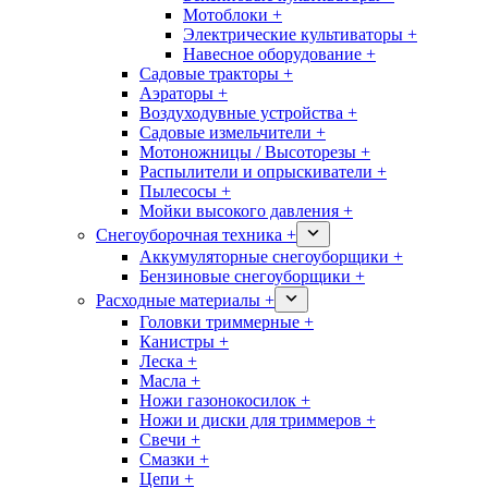
Мотоблоки +
Электрические культиваторы +
Навесное оборудование +
Садовые тракторы +
Аэраторы +
Воздуходувные устройства +
Садовые измельчители +
Мотоножницы / Высоторезы +
Распылители и опрыскиватели +
Пылесосы +
Мойки высокого давления +
Снегоуборочная техника +
Аккумуляторные снегоуборщики +
Бензиновые снегоуборщики +
Расходные материалы +
Головки триммерные +
Канистры +
Леска +
Масла +
Ножи газонокосилок +
Ножи и диски для триммеров +
Свечи +
Смазки +
Цепи +