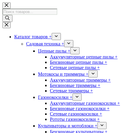
Перейти
к
Поиск
сути
товаров
Каталог товаров +
Садовая техника +
Цепные пилы +
Аккумуляторные цепные пилы +
Бензиновые цепные пилы +
Сетевые цепные пилы +
Мотокосы и триммеры +
Аккумуляторные триммеры +
Бензиновые триммеры +
Сетевые триммеры +
Газонокосилки +
Аккумуляторные газонокосилки +
Бензиновые газонокосилки +
Сетевые газонокосилки +
Рототы газонокосилки +
Культиваторы и мотоблоки +
Бензиновые культиваторы +