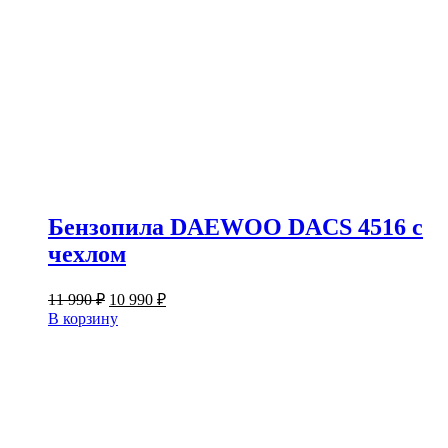
Бензопила DAEWOO DACS 4516 с
чехлом
Первоначальная
Текущая
11 990
₽
10 990
₽
цена
цена:
В корзину
составляла
10
11
990 ₽.
990 ₽.