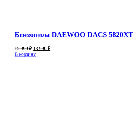
Бензопила DAEWOO DACS 5820XT
Первоначальная
Текущая
15 990
₽
13 990
₽
цена
цена:
В корзину
составляла
13
15
990 ₽.
990 ₽.