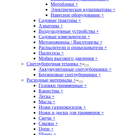
Мотоблоки +
Электрические культиваторы +
Навесное оборудование +
Садовые тракторы +
Аэраторы +
Воздуходувные устройства +
Садовые измельчители +
Мотоножницы / Высоторезы +
Распылители и опрыскиватели +
Пылесосы +
Мойки высокого давления +
Снегоуборочная техника +
Аккумуляторные снегоуборщики +
Бензиновые снегоуборщики +
Расходные материалы +
Головки триммерные +
Канистры +
Леска +
Масла +
Ножи газонокосилок +
Ножи и диски для триммеров +
Свечи +
Смазки +
Цепи +
Шины +