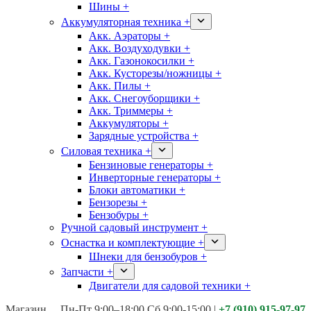
Шины +
Аккумуляторная техника +
Акк. Аэраторы +
Акк. Воздуходувки +
Акк. Газонокосилки +
Акк. Кусторезы/ножницы +
Акк. Пилы +
Акк. Снегоуборщики +
Акк. Триммеры +
Аккумуляторы +
Зарядные устройства +
Силовая техника +
Бензиновые генераторы +
Инверторные генераторы +
Блоки автоматики +
Бензорезы +
Бензобуры +
Ручной садовый инструмент +
Оснастка и комплектующие +
Шнеки для бензобуров +
Запчасти +
Двигатели для садовой техники +
Магазины:
Калуга ул. Московская д.113
Пн-Пт 9:00–18:00 Сб 9:00-15:00
|
+7 (910) 915-97-97