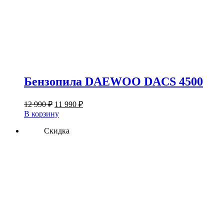
Бензопила DAEWOO DACS 4500
Первоначальная
Текущая
12 990
₽
11 990
₽
цена
цена:
В корзину
составляла
11
12
Скидка
990 ₽.
990 ₽.