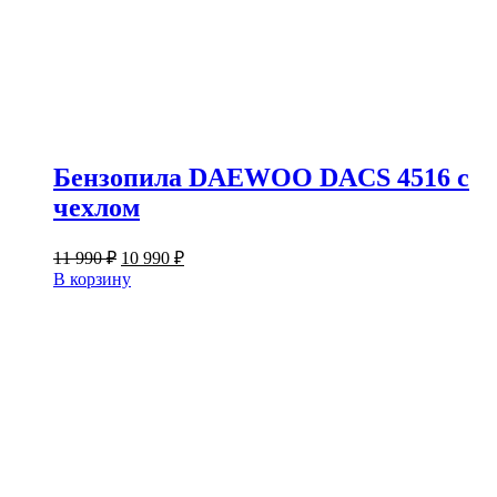
Бензопила DAEWOO DACS 4516 с
чехлом
Первоначальная
Текущая
11 990
₽
10 990
₽
цена
цена:
В корзину
составляла
10
11
990 ₽.
990 ₽.