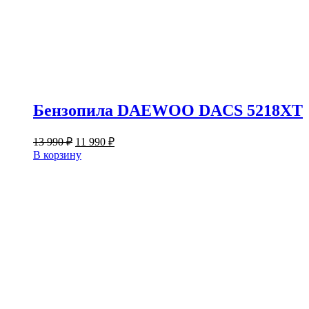
Бензопила DAEWOO DACS 5218XT
Первоначальная
Текущая
13 990
₽
11 990
₽
цена
цена:
В корзину
составляла
11
13
990 ₽.
990 ₽.