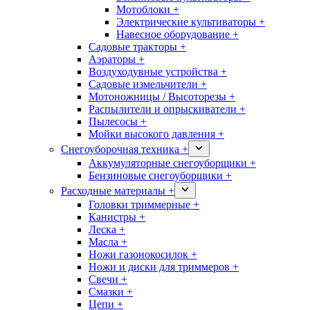
Мотоблоки +
Электрические культиваторы +
Навесное оборудование +
Садовые тракторы +
Аэраторы +
Воздуходувные устройства +
Садовые измельчители +
Мотоножницы / Высоторезы +
Распылители и опрыскиватели +
Пылесосы +
Мойки высокого давления +
Снегоуборочная техника +
Аккумуляторные снегоуборщики +
Бензиновые снегоуборщики +
Расходные материалы +
Головки триммерные +
Канистры +
Леска +
Масла +
Ножи газонокосилок +
Ножи и диски для триммеров +
Свечи +
Смазки +
Цепи +