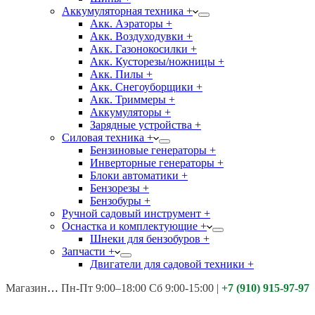
Аккумуляторная техника +
Акк. Аэраторы +
Акк. Воздуходувки +
Акк. Газонокосилки +
Акк. Кусторезы/ножницы +
Акк. Пилы +
Акк. Снегоуборщики +
Акк. Триммеры +
Аккумуляторы +
Зарядные устройства +
Силовая техника +
Бензиновые генераторы +
Инверторные генераторы +
Блоки автоматики +
Бензорезы +
Бензобуры +
Ручной садовый инструмент +
Оснастка и комплектующие +
Шнеки для бензобуров +
Запчасти +
Двигатели для садовой техники +
Магазины:
Калуга ул. Московская д.113
Пн-Пт 9:00–18:00 Сб 9:00-15:00
|
+7 (910) 915-97-97