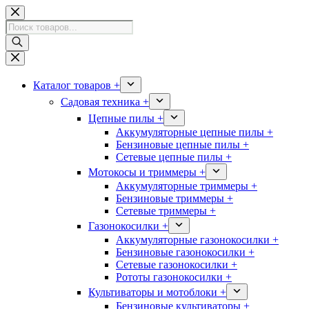
Перейти
к
Поиск
сути
товаров
Каталог товаров +
Садовая техника +
Цепные пилы +
Аккумуляторные цепные пилы +
Бензиновые цепные пилы +
Сетевые цепные пилы +
Мотокосы и триммеры +
Аккумуляторные триммеры +
Бензиновые триммеры +
Сетевые триммеры +
Газонокосилки +
Аккумуляторные газонокосилки +
Бензиновые газонокосилки +
Сетевые газонокосилки +
Рототы газонокосилки +
Культиваторы и мотоблоки +
Бензиновые культиваторы +