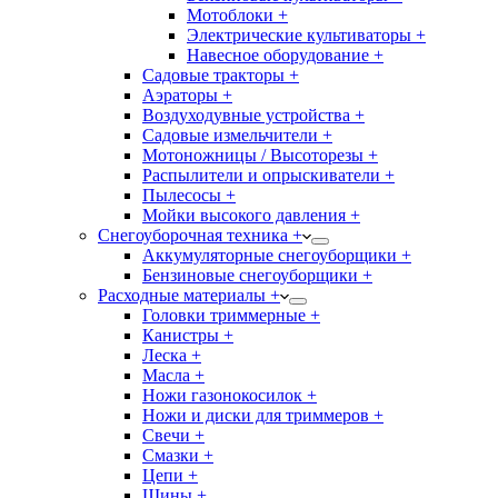
Мотоблоки +
Электрические культиваторы +
Навесное оборудование +
Садовые тракторы +
Аэраторы +
Воздуходувные устройства +
Садовые измельчители +
Мотоножницы / Высоторезы +
Распылители и опрыскиватели +
Пылесосы +
Мойки высокого давления +
Снегоуборочная техника +
Аккумуляторные снегоуборщики +
Бензиновые снегоуборщики +
Расходные материалы +
Головки триммерные +
Канистры +
Леска +
Масла +
Ножи газонокосилок +
Ножи и диски для триммеров +
Свечи +
Смазки +
Цепи +
Шины +