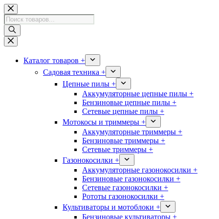
Перейти
к
Поиск
сути
товаров
Каталог товаров +
Садовая техника +
Цепные пилы +
Аккумуляторные цепные пилы +
Бензиновые цепные пилы +
Сетевые цепные пилы +
Мотокосы и триммеры +
Аккумуляторные триммеры +
Бензиновые триммеры +
Сетевые триммеры +
Газонокосилки +
Аккумуляторные газонокосилки +
Бензиновые газонокосилки +
Сетевые газонокосилки +
Рототы газонокосилки +
Культиваторы и мотоблоки +
Бензиновые культиваторы +