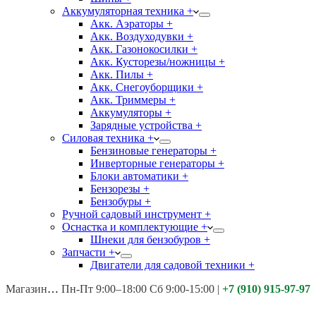
Аккумуляторная техника +
Акк. Аэраторы +
Акк. Воздуходувки +
Акк. Газонокосилки +
Акк. Кусторезы/ножницы +
Акк. Пилы +
Акк. Снегоуборщики +
Акк. Триммеры +
Аккумуляторы +
Зарядные устройства +
Силовая техника +
Бензиновые генераторы +
Инверторные генераторы +
Блоки автоматики +
Бензорезы +
Бензобуры +
Ручной садовый инструмент +
Оснастка и комплектующие +
Шнеки для бензобуров +
Запчасти +
Двигатели для садовой техники +
Магазины:
Калуга ул. Московская д.113
Пн-Пт 9:00–18:00 Сб 9:00-15:00
|
+7 (910) 915-97-97