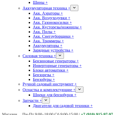
Шины +
Аккумуляторная техника +
Акк. Аэраторы +
Акк. Воздуходувки +
Акк. Газонокосилки +
Акк. Кусторезы/ножницы +
Акк. Пилы +
Акк. Снегоуборщики +
Акк. Триммеры +
Аккумуляторы +
Зарядные устройства +
Силовая техника +
Бензиновые генераторы +
Инверторные генераторы +
Блоки автоматики +
Бензорезы +
Бензобуры +
Ручной садовый инструмент +
Оснастка и комплектующие +
Шнеки для бензобуров +
Запчасти +
Двигатели для садовой техники +
Магазины:
Калуга ул. Московская д.113
Пн-Пт 9:00–18:00 Сб 9:00-15:00
|
+7 (910) 915-97-97