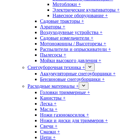
Мотоблоки +
Электрические культиваторы +
Навесное оборудование +
Садовые тракторы +
Аэраторы +
Воздуходувные устройства +
Садовые измельчители +
Мотоножницы / Высоторезы +
Распылители и опрыскиватели +
Пылесосы +
Мойки высокого давления +
Снегоуборочная техника +
Аккумуляторные снегоуборщики +
Бензиновые снегоуборщики +
Расходные материалы +
Головки триммерные +
Канистры +
Леска +
Масла +
Ножи газонокосилок +
Ножи и диски для триммеров +
Свечи +
Смазки +
Цепи +