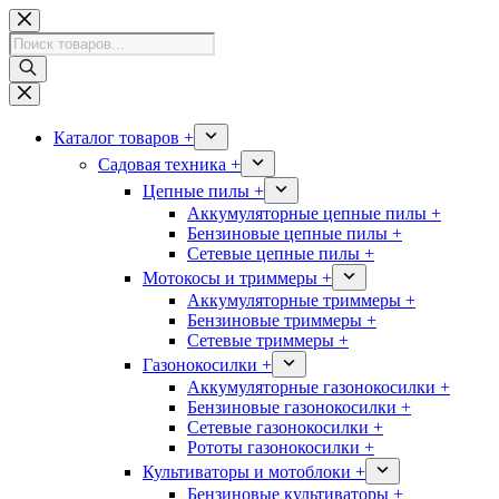
Перейти
к
Поиск
сути
товаров
Каталог товаров +
Садовая техника +
Цепные пилы +
Аккумуляторные цепные пилы +
Бензиновые цепные пилы +
Сетевые цепные пилы +
Мотокосы и триммеры +
Аккумуляторные триммеры +
Бензиновые триммеры +
Сетевые триммеры +
Газонокосилки +
Аккумуляторные газонокосилки +
Бензиновые газонокосилки +
Сетевые газонокосилки +
Рототы газонокосилки +
Культиваторы и мотоблоки +
Бензиновые культиваторы +