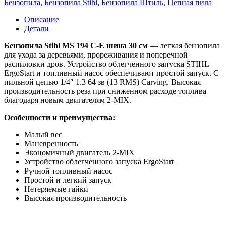
Бензопила
,
Бензопила Stihl
,
Бензопила Штиль
,
Цепная пила
194
C-
Описание
E
Детали
12"
1/4
Бензопила Stihl MS 194 C-E шина 30 см
— легкая бензопила
для ухода за деревьями, прореживания и поперечной
распиловки дров. Устройство облегченного запуска STIHL
ErgoStart и топливный насос обеспечивают простой запуск. С
пильной цепью 1/4″ 1.3 64 зв (13 RMS) Сarving. Высокая
производительность реза при сниженном расходе топлива
благодаря новым двигателям 2-MIX.
Особенности и преимущества:
Малый вес
Маневренность
Экономичный двигатель 2-MIX
Устройство облегченного запуска ErgoStart
Ручной топливный насос
Простой и легкий запуск
Нетеряемые гайки
Высокая производительность