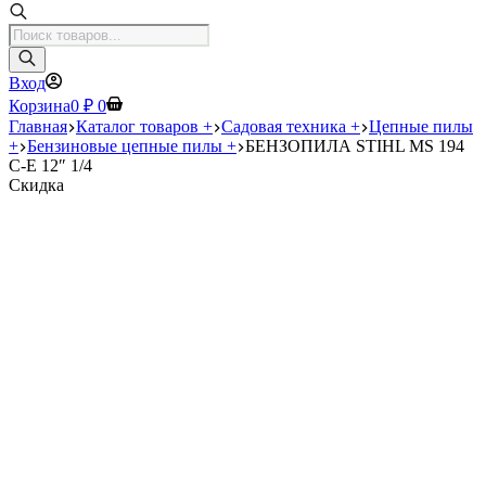
Поиск
товаров
Вход
Корзина
0
₽
0
Главная
Каталог товаров +
Садовая техника +
Цепные пилы
+
Бензиновые цепные пилы +
БЕНЗОПИЛА STIHL MS 194
C-E 12″ 1/4
Скидка