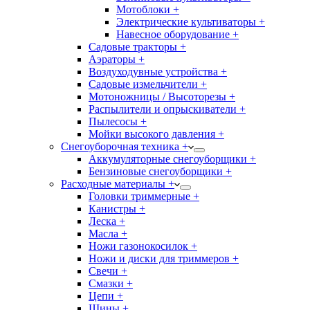
Мотоблоки +
Электрические культиваторы +
Навесное оборудование +
Садовые тракторы +
Аэраторы +
Воздуходувные устройства +
Садовые измельчители +
Мотоножницы / Высоторезы +
Распылители и опрыскиватели +
Пылесосы +
Мойки высокого давления +
Снегоуборочная техника +
Аккумуляторные снегоуборщики +
Бензиновые снегоуборщики +
Расходные материалы +
Головки триммерные +
Канистры +
Леска +
Масла +
Ножи газонокосилок +
Ножи и диски для триммеров +
Свечи +
Смазки +
Цепи +
Шины +