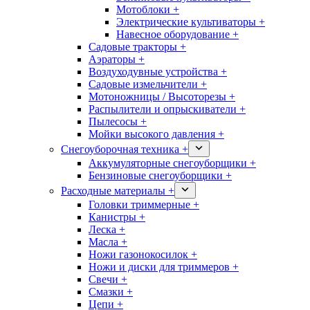
Мотоблоки +
Электрические культиваторы +
Навесное оборудование +
Садовые тракторы +
Аэраторы +
Воздуходувные устройства +
Садовые измельчители +
Мотоножницы / Высоторезы +
Распылители и опрыскиватели +
Пылесосы +
Мойки высокого давления +
Снегоуборочная техника +
Аккумуляторные снегоуборщики +
Бензиновые снегоуборщики +
Расходные материалы +
Головки триммерные +
Канистры +
Леска +
Масла +
Ножи газонокосилок +
Ножи и диски для триммеров +
Свечи +
Смазки +
Цепи +