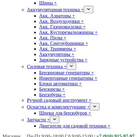
Шины +
Аккумуляторная техника +
Акк. Аэраторы +
Акк. Воздуходувки +
Акк. Газонокосилки +
Акк. Кусторезы/ножницы +
Акк. Пилы +
Акк. Снегоуборщики +
Акк. Триммеры +
Аккумуляторы +
Зарядные устройства +
Силовая техника +
Бензиновые генераторы +
Инверторные генераторы +
Блоки автоматики +
Бензорезы +
Бензобуры +
Ручной садовый инструмент +
Оснастка и комплектующие +
Шнеки для бензобуров +
Запчасти +
Двигатели для садовой техники +
Магазины:
Калуга ул. Московская д.113
Пн-Пт 9:00–18:00 Сб 9:00-15:00
|
+7 (910) 915-97-97