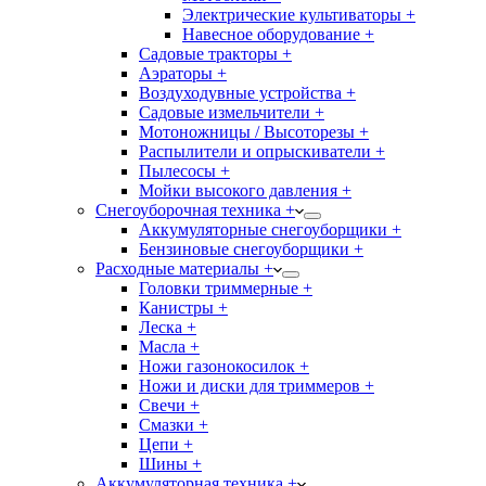
Электрические культиваторы +
Навесное оборудование +
Садовые тракторы +
Аэраторы +
Воздуходувные устройства +
Садовые измельчители +
Мотоножницы / Высоторезы +
Распылители и опрыскиватели +
Пылесосы +
Мойки высокого давления +
Снегоуборочная техника +
Аккумуляторные снегоуборщики +
Бензиновые снегоуборщики +
Расходные материалы +
Головки триммерные +
Канистры +
Леска +
Масла +
Ножи газонокосилок +
Ножи и диски для триммеров +
Свечи +
Смазки +
Цепи +
Шины +
Аккумуляторная техника +