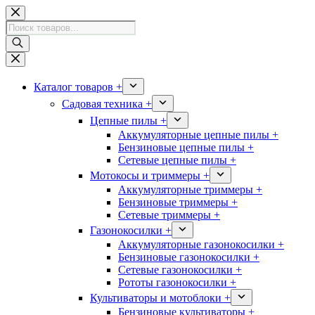
Перейти
к
Поиск
сути
товаров
Каталог товаров +
Садовая техника +
Цепные пилы +
Аккумуляторные цепные пилы +
Бензиновые цепные пилы +
Сетевые цепные пилы +
Мотокосы и триммеры +
Аккумуляторные триммеры +
Бензиновые триммеры +
Сетевые триммеры +
Газонокосилки +
Аккумуляторные газонокосилки +
Бензиновые газонокосилки +
Сетевые газонокосилки +
Рототы газонокосилки +
Культиваторы и мотоблоки +
Бензиновые культиваторы +