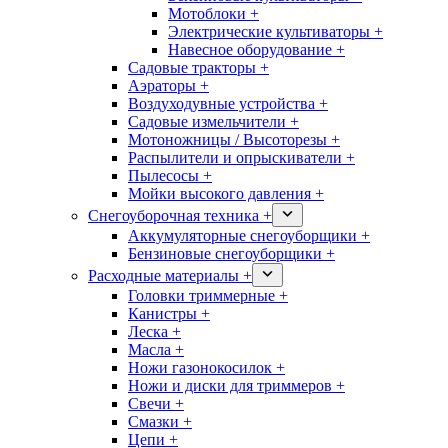
Мотоблоки +
Электрические культиваторы +
Навесное оборудование +
Садовые тракторы +
Аэраторы +
Воздуходувные устройства +
Садовые измельчители +
Мотоножницы / Высоторезы +
Распылители и опрыскиватели +
Пылесосы +
Мойки высокого давления +
Снегоуборочная техника +
Аккумуляторные снегоуборщики +
Бензиновые снегоуборщики +
Расходные материалы +
Головки триммерные +
Канистры +
Леска +
Масла +
Ножи газонокосилок +
Ножи и диски для триммеров +
Свечи +
Смазки +
Цепи +