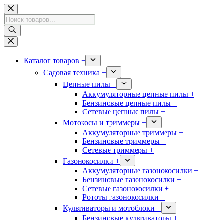
Перейти
к
Поиск
сути
товаров
Каталог товаров +
Садовая техника +
Цепные пилы +
Аккумуляторные цепные пилы +
Бензиновые цепные пилы +
Сетевые цепные пилы +
Мотокосы и триммеры +
Аккумуляторные триммеры +
Бензиновые триммеры +
Сетевые триммеры +
Газонокосилки +
Аккумуляторные газонокосилки +
Бензиновые газонокосилки +
Сетевые газонокосилки +
Рототы газонокосилки +
Культиваторы и мотоблоки +
Бензиновые культиваторы +