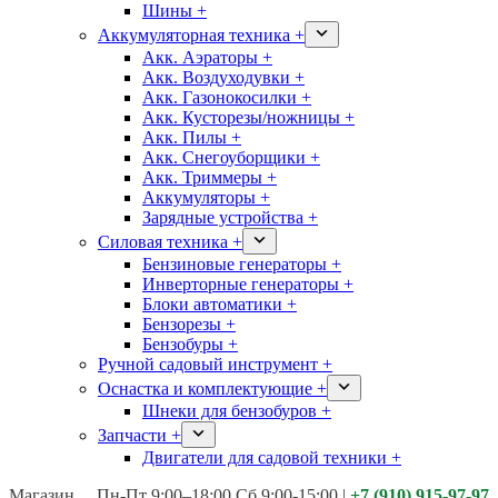
Шины +
Аккумуляторная техника +
Акк. Аэраторы +
Акк. Воздуходувки +
Акк. Газонокосилки +
Акк. Кусторезы/ножницы +
Акк. Пилы +
Акк. Снегоуборщики +
Акк. Триммеры +
Аккумуляторы +
Зарядные устройства +
Силовая техника +
Бензиновые генераторы +
Инверторные генераторы +
Блоки автоматики +
Бензорезы +
Бензобуры +
Ручной садовый инструмент +
Оснастка и комплектующие +
Шнеки для бензобуров +
Запчасти +
Двигатели для садовой техники +
Магазины:
Калуга ул. Московская д.113
Пн-Пт 9:00–18:00 Сб 9:00-15:00
|
+7 (910) 915-97-97