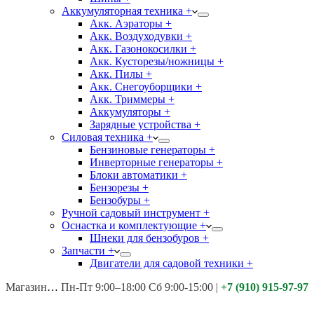
Аккумуляторная техника +
Акк. Аэраторы +
Акк. Воздуходувки +
Акк. Газонокосилки +
Акк. Кусторезы/ножницы +
Акк. Пилы +
Акк. Снегоуборщики +
Акк. Триммеры +
Аккумуляторы +
Зарядные устройства +
Силовая техника +
Бензиновые генераторы +
Инверторные генераторы +
Блоки автоматики +
Бензорезы +
Бензобуры +
Ручной садовый инструмент +
Оснастка и комплектующие +
Шнеки для бензобуров +
Запчасти +
Двигатели для садовой техники +
Магазины:
Калуга ул. Московская д.113
Пн-Пт 9:00–18:00 Сб 9:00-15:00
|
+7 (910) 915-97-97