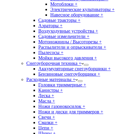
Мотоблоки +
Электрические культиваторы +
Навесное оборудование +
Садовые тракторы +
Аэраторы +
Воздуходувные устройства +
Садовые измельчители +
Мотоножницы / Высоторезы +
Распылители и опрыскиватели +
Пылесосы +
Мойки высокого давления +
Снегоуборочная техника +
Аккумуляторные снегоуборщики +
Бензиновые снегоуборщики +
Расходные материалы +
Головки триммерные +
Канистры +
Леска +
Масла +
Ножи газонокосилок +
Ножи и диски для триммеров +
Свечи +
Смазки +
Цепи +
Шины +