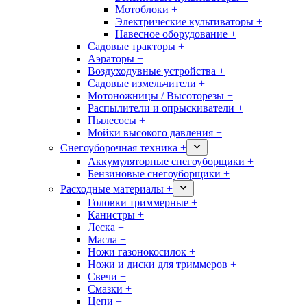
Мотоблоки +
Электрические культиваторы +
Навесное оборудование +
Садовые тракторы +
Аэраторы +
Воздуходувные устройства +
Садовые измельчители +
Мотоножницы / Высоторезы +
Распылители и опрыскиватели +
Пылесосы +
Мойки высокого давления +
Снегоуборочная техника +
Аккумуляторные снегоуборщики +
Бензиновые снегоуборщики +
Расходные материалы +
Головки триммерные +
Канистры +
Леска +
Масла +
Ножи газонокосилок +
Ножи и диски для триммеров +
Свечи +
Смазки +
Цепи +