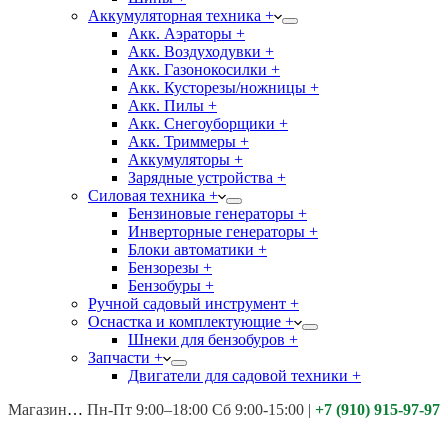
Аккумуляторная техника +
Акк. Аэраторы +
Акк. Воздуходувки +
Акк. Газонокосилки +
Акк. Кусторезы/ножницы +
Акк. Пилы +
Акк. Снегоуборщики +
Акк. Триммеры +
Аккумуляторы +
Зарядные устройства +
Силовая техника +
Бензиновые генераторы +
Инверторные генераторы +
Блоки автоматики +
Бензорезы +
Бензобуры +
Ручной садовый инструмент +
Оснастка и комплектующие +
Шнеки для бензобуров +
Запчасти +
Двигатели для садовой техники +
Магазины:
Калуга ул. Московская д.113
Пн-Пт 9:00–18:00 Сб 9:00-15:00
|
+7 (910) 915-97-97