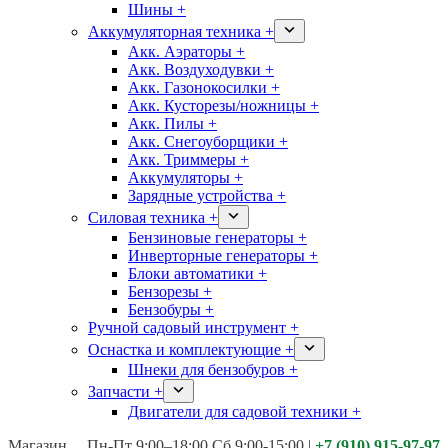
Шины +
Аккумуляторная техника +
Акк. Аэраторы +
Акк. Воздуходувки +
Акк. Газонокосилки +
Акк. Кусторезы/ножницы +
Акк. Пилы +
Акк. Снегоуборщики +
Акк. Триммеры +
Аккумуляторы +
Зарядные устройства +
Силовая техника +
Бензиновые генераторы +
Инверторные генераторы +
Блоки автоматики +
Бензорезы +
Бензобуры +
Ручной садовый инструмент +
Оснастка и комплектующие +
Шнеки для бензобуров +
Запчасти +
Двигатели для садовой техники +
Магазины:
Калуга ул. Московская д.113
Пн-Пт 9:00–18:00 Сб 9:00-15:00
|
+7 (910) 915-97-97