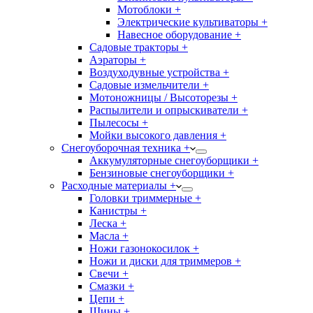
Мотоблоки +
Электрические культиваторы +
Навесное оборудование +
Садовые тракторы +
Аэраторы +
Воздуходувные устройства +
Садовые измельчители +
Мотоножницы / Высоторезы +
Распылители и опрыскиватели +
Пылесосы +
Мойки высокого давления +
Снегоуборочная техника +
Аккумуляторные снегоуборщики +
Бензиновые снегоуборщики +
Расходные материалы +
Головки триммерные +
Канистры +
Леска +
Масла +
Ножи газонокосилок +
Ножи и диски для триммеров +
Свечи +
Смазки +
Цепи +
Шины +