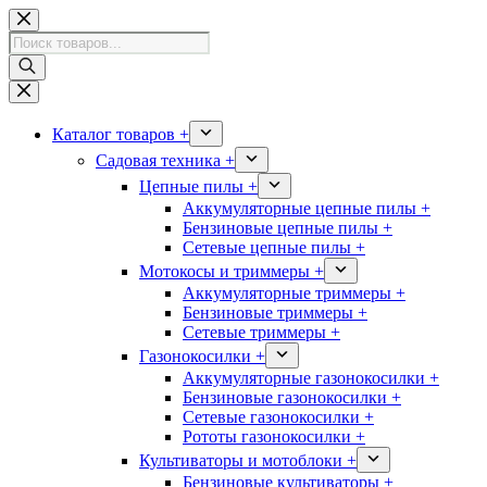
Перейти
к
Поиск
сути
товаров
Каталог товаров +
Садовая техника +
Цепные пилы +
Аккумуляторные цепные пилы +
Бензиновые цепные пилы +
Сетевые цепные пилы +
Мотокосы и триммеры +
Аккумуляторные триммеры +
Бензиновые триммеры +
Сетевые триммеры +
Газонокосилки +
Аккумуляторные газонокосилки +
Бензиновые газонокосилки +
Сетевые газонокосилки +
Рототы газонокосилки +
Культиваторы и мотоблоки +
Бензиновые культиваторы +