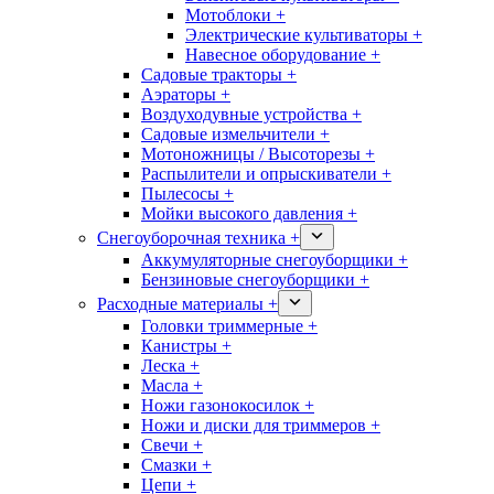
Мотоблоки +
Электрические культиваторы +
Навесное оборудование +
Садовые тракторы +
Аэраторы +
Воздуходувные устройства +
Садовые измельчители +
Мотоножницы / Высоторезы +
Распылители и опрыскиватели +
Пылесосы +
Мойки высокого давления +
Снегоуборочная техника +
Аккумуляторные снегоуборщики +
Бензиновые снегоуборщики +
Расходные материалы +
Головки триммерные +
Канистры +
Леска +
Масла +
Ножи газонокосилок +
Ножи и диски для триммеров +
Свечи +
Смазки +
Цепи +